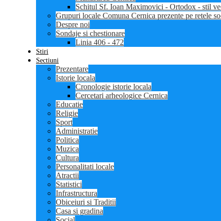
Schitul Sf. Ioan Maximovici - Ortodox - stil ve
Grupuri locale Comuna Cernica prezente pe retele so
Despre noi
Sondaje si chestionare
Linia 406 - 472
Stiri
Sectiuni
Prezentare
Istorie locala
Cronologie istorie locala
Cercetari arheologice Cernica
Educatie
Religie
Sport
Administratie
Politica
Muzica
Cultura
Personalitati locale
Atractii
Statistici
Infrastructura
Obiceiuri si Traditii
Casa si gradina
Social