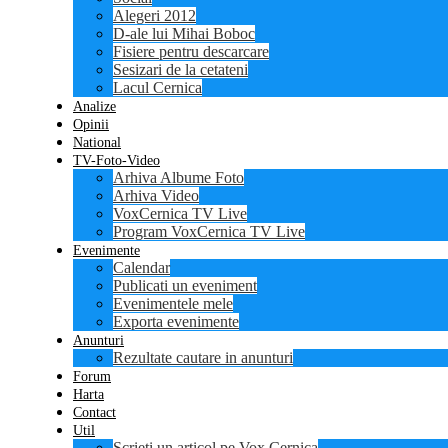
Alegeri 2012
D-ale lui Mihai Boboc
Fisiere pentru descarcare
Sesizari de la cetateni
Lacul Cernica
Analize
Opinii
National
TV-Foto-Video
Arhiva Albume Foto
Arhiva Video
VoxCernica TV Live
Program VoxCernica TV Live
Evenimente
Calendar
Publicati un eveniment
Evenimentele mele
Exporta evenimente
Anunturi
Rezultate cautare in anunturi
Forum
Harta
Contact
Util
Scrieti un articol pe Vox Cernica