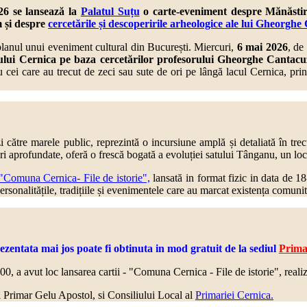
6 se lansează la
Palatul Suțu
o carte-eveniment despre Mănăstire
 și despre
cercetările și descoperirile arheologice ale lui Gheorgh
planul unui eveniment cultural din București. Miercuri,
6 mai 2026
, de
ului Cernica pe baza cercetărilor profesorului Gheorghe Cantacu
tru cei care au trecut de zeci sau sute de ori pe lângă lacul Cernica, p
 către marele public, reprezintă o incursiune amplă și detaliată în tre
ri aprofundate, oferă o frescă bogată a evoluției satului Tânganu, un loc
Comuna Cernica- File de istorie",
lansată in format fizic in data de 1
personalitățile, tradițiile și evenimentele care au marcat existența comuni
tata mai jos poate fi obtinuta in mod gratuit de la sediul
Primar
:00, a avut loc lansarea cartii - "Comuna Cernica - File de istorie", reali
-lui Primar Gelu Apostol, si Consiliului Local al
Primariei Cernica.