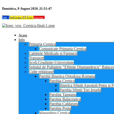
Duminica, 9 August 2026 ,11:51:47
Foto
|
VoxCernica TV Live
|
Emisiuni
|
Acasa
Info
Primaria Cernica
Comunicate Primaria Cernica
Cabinete Medicale si Farmacii
Transport
Scoli-Gradinite-Universitate
Spitalul de Psihiatrie "Eftimie Diamandescu" Balace
Culte religioase
Parohii Biserica Ortodoxa Romana
Parohia Cernica
Biserica Sfintii Apostoli Petru si 
Parohia Sfintii Trei Ierarhi
Parohia Tanganu
Parohia Balaceanca
Parohia Caldararu
Parohia Posta
Manastirea Cernica