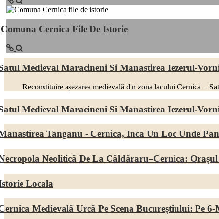
Comuna Cernica File De Istorie
Satul Medieval Maracineni Si Manastirea Iezerul-Vorni
Reconstituire așezarea medievală din zona lacului Cernica - Sat Medi
Satul Medieval Maracineni Si Manastirea Iezerul-Vorni
Manastirea Tanganu - Cernica, Inca Un Loc Unde Pam
Necropola Neolitică De La Căldăraru–Cernica: Orașul
Istorie Locala
Cernica Medievală Urcă Pe Scena Bucureștiului: Pe 6