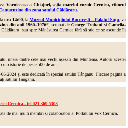
a Vorniceasa a Chiajnei, soția marelui vornic Cernica, ctitorul
e Cantacuzino din zona satului Căldăraru
.
 la
ora 14:00
, la
Muzeul Municipiului București – Palatul Suțu
,
va
zino din anii 1960–1976”
, semnat de
George Trohani
și
Camelia-
rin Căldăraru sau spre Mănăstirea Cernica fără să știe ce se ascunde în
cutul uneia dintre cele mai vechi așezări din Muntenia. Autorii acestei
 cu o istorie de peste 500 de ani.
8-06-2024 și este dedicată în special satului Tânganu. Fiecare pagină a
tăți satului Tanganu.
iei Cernica - tel 021 369 5308
zata de mai multi
membri si colaboratori ai Portalului Vox Cernica.