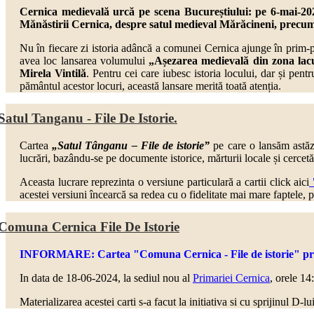
Cernica medievală urcă pe scena Bucureștiului: pe 6-mai-202
Mănăstirii Cernica, despre
satul medieval Mărăcineni,
precum
Nu în fiecare zi istoria adâncă a comunei Cernica ajunge în prim-
avea loc lansarea volumului
„Așezarea medievală din zona lac
Mirela Vintilă
. Pentru cei care iubesc istoria locului, dar și pen
pământul acestor locuri, această lansare merită toată atenția.
Satul Tanganu - File De Istorie.
Cartea
„Satul Tânganu – File de istorie”
pe care o lansăm astăzi
lucrări, bazându-se pe documente istorice, mărturii locale și cercetă
Aceasta lucrare reprezinta o versiune particulară a cartii click aici
"
acestei versiuni încearcă sa redea cu o fidelitate mai mare faptele, 
Comuna Cernica File De Istorie
INFORMARE: Cartea "Comuna Cernica - File de istorie" prezen
In data de 18-06-2024, la sediul nou al
Primariei Cernica
, orele 14
Materializarea acestei carti s-a facut la initiativa si cu sprijinul D