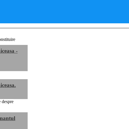
iceasa -
iceasa.
mantul