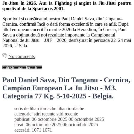
Ju-Jitsu în 2026. Aur la Fighting și argint la Jiu-Jitsu pentru
sportivul de la Spartacus 2001.
Sportivul și consăteanul nostru Paul Daniel Sava, din Tânganu–
Cernica, confirmă încă o dată forma excelentă în care se află. După
titlul european cucerit în martie 2026 la Heraklion, în Grecia, Paul
Sava a obținut două noi rezultate importante la Campionatul
Național de Ju-Jitsu – JJIF – 2026, desfășurat în perioada 22–24 mai
2026, la Sala
No comments
Citește mai departe...
Paul Daniel Sava, Din Tanganu - Cernica,
Campion European La Ju Jitsu - M3.
Categoria 77 Kg. 5-10-2025 - Belgia.
scris de lilian iordache
lilian iordache
categorie:
stiri recente
stiri recente
publicat: 06 octombrie 2025
06 octombrie 2025
creat: 06 octombrie 2025
06 octombrie 2025
accesări: 1071
1071