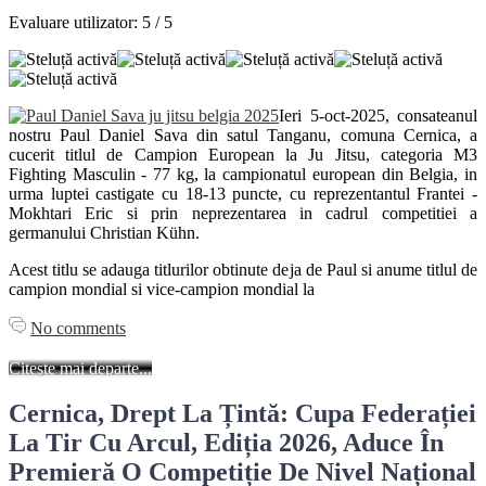
Evaluare utilizator:
5
/
5
Ieri 5-oct-2025, consateanul
nostru Paul Daniel Sava din satul Tanganu, comuna Cernica, a
cucerit titlul de Campion European la Ju Jitsu, categoria M3
Fighting Masculin - 77 kg, la campionatul european din Belgia, in
urma luptei castigate cu 18-13 puncte, cu reprezentantul Frantei -
Mokhtari Eric si prin neprezentarea in cadrul competitiei a
germanului Christian Kühn.
Acest titlu se adauga titlurilor obtinute deja de Paul si anume titlul de
campion mondial si vice-campion mondial la
No comments
Citește mai departe...
Cernica, Drept La Țintă: Cupa Federației
La Tir Cu Arcul, Ediția 2026, Aduce În
Premieră O Competiție De Nivel Național