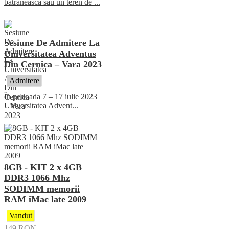
batraneasca sau un teren de ...
Sesiune De Admitere La
Universitatea Adventus
Din Cernica – Vara 2023
Admitere
În perioada 7 – 17 iulie 2023
Universitatea Advent...
8GB - KIT 2 x 4GB
DDR3 1066 Mhz
SODIMM memorii
RAM iMac late 2009
Vandut
149
RON