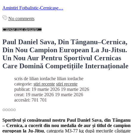
Amintiri Fotbalistic-Cernicașe…
No comments
Citește mai departe...
Paul Daniel Sava, Din Tânganu–Cernica,
Din Nou Campion European La Ju-Jitsu.
Un Nou Aur Pentru Sportivul Cernicas
Care Domină Competițiile Internaționale
scris de lilian iordache
lilian iordache
categorie:
stiri recente
stiri recente
publicat: 19 martie 2026
19 martie 2026
creat: 19 martie 2026
19 martie 2026
accesări: 701
701
Sportivul și consăteanul nostru Paul Daniel Sava, din Tânganu
– Cernica, a cucerit din nou medalia de aur și titlul de campion
european la Ju-Jitsu
, categoria M3-77 kg după meciurile câștigate