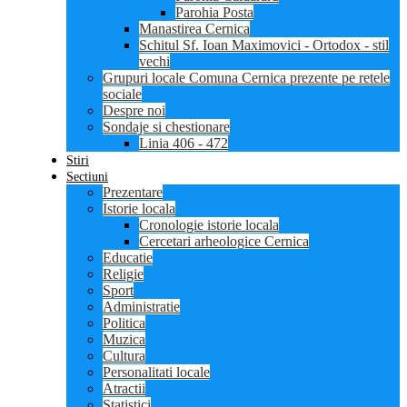
Parohia Posta
Manastirea Cernica
Schitul Sf. Ioan Maximovici - Ortodox - stil
vechi
Grupuri locale Comuna Cernica prezente pe retele
sociale
Despre noi
Sondaje si chestionare
Linia 406 - 472
Stiri
Sectiuni
Prezentare
Istorie locala
Cronologie istorie locala
Cercetari arheologice Cernica
Educatie
Religie
Sport
Administratie
Politica
Muzica
Cultura
Personalitati locale
Atractii
Statistici