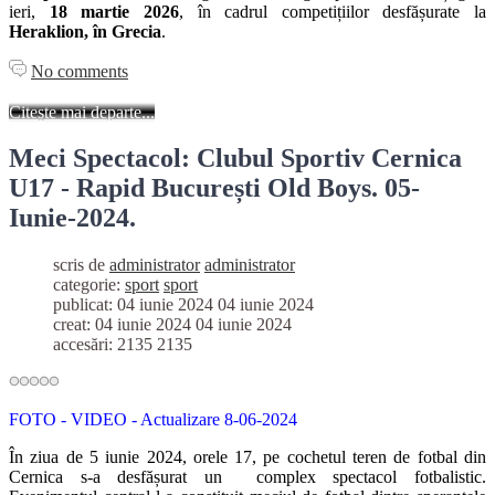
ieri,
18 martie 2026
, în cadrul competițiilor desfășurate la
Heraklion, în Grecia
.
No comments
Citește mai departe...
Meci Spectacol: Clubul Sportiv Cernica
U17 - Rapid București Old Boys. 05-
Iunie-2024.
scris de
administrator
administrator
categorie:
sport
sport
publicat: 04 iunie 2024
04 iunie 2024
creat: 04 iunie 2024
04 iunie 2024
accesări: 2135
2135
FOTO - VIDEO - Actualizare 8-06-2024
În ziua de 5 iunie 2024, orele 17, pe cochetul teren de fotbal din
Cernica s-a desfășurat un complex spectacol fotbalistic.