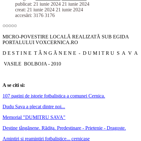
publicat: 21 iunie 2024
21 iunie 2024
creat: 21 iunie 2024
21 iunie 2024
accesări: 3176
3176
MICRO-POVESTIRE LOCALĂ REALIZATĂ SUB EGIDA
PORTALULUI VOXCERNICA.RO
D E S T I N E T Â N G Ă N E N E - D U M I T R U S A V A
VASILE BOLBOJA - 2010
A se citi si:
107 pagini de istorie fotbalistica a comunei Cernica.
Dudu Sava a plecat dintre noi...
Memorial "DUMITRU SAVA"
Destine tângănene. Rădița. Predestinare - Prietenie - Dragoste.
Amintiri si reamintiri fotbalistice... cernicase