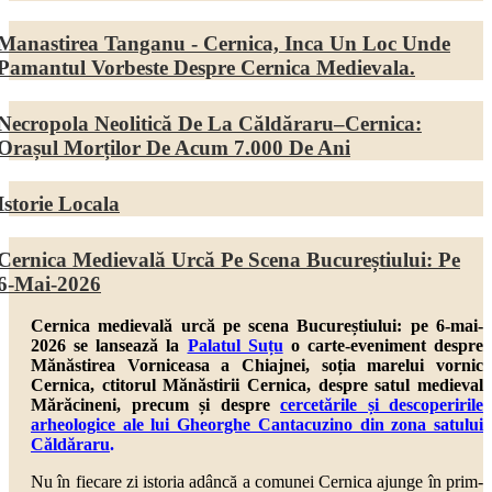
Manastirea Tanganu - Cernica, Inca Un Loc Unde
Pamantul Vorbeste Despre Cernica Medievala.
Necropola Neolitică De La Căldăraru–Cernica:
Orașul Morților De Acum 7.000 De Ani
Istorie Locala
Cernica Medievală Urcă Pe Scena Bucureștiului: Pe
6-Mai-2026
Cernica medievală urcă pe scena Bucureștiului: pe 6-mai-
2026 se lansează la
Palatul Suțu
o carte-eveniment despre
Mănăstirea Vorniceasa a Chiajnei, soția marelui vornic
Cernica, ctitorul Mănăstirii Cernica, despre
satul medieval
Mărăcineni,
precum și despre
cercetările și descoperirile
arheologice ale lui Gheorghe Cantacuzino din zona satului
Căldăraru
.
Nu în fiecare zi istoria adâncă a comunei Cernica ajunge în prim-