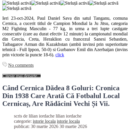
Ieri 23-oct-2024, Paul Daniel Sava din satul Tanganu, comuna
Cernica, a cucerit titlul de Campion Mondial la Ju Jitsu, categoria
M2 Fighting Masculin - 77 kg, in urma a trei lupte castigate
consecutiv (care au durat efectiv 12 minute) la campionatul mondial
din Grecia, Creta, Heraklion cu francezul Sanesi Sebastien,
Taibagarov Arman din Kazakhstan (ambii invinsi prin superioritate
tehnică - Full Ippon, 50-0) si Gurbanov Emil din Azerbaijan (invins
prin victorie la puncte 18-6).
click
No comments
Citește mai departe...
Când Cernica Dădea 8 Goluri: Cronica
Din 1938 Care Arată Că Fotbalul Local
Cernicaș, Are Rădăcini Vechi Și Vii.
scris de lilian iordache
lilian iordache
categorie:
istorie locala
istorie locala
publicat: 30 martie 2026
30 martie 2026