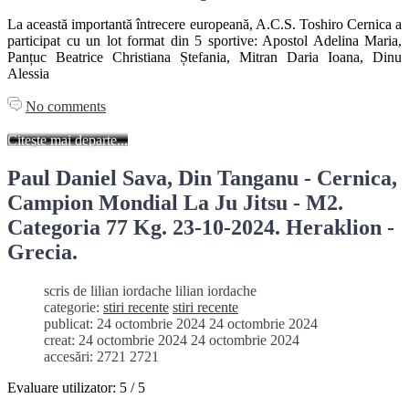
La această importantă întrecere europeană, A.C.S. Toshiro Cernica a
participat cu un lot format din 5 sportive: Apostol Adelina Maria,
Panțuc Beatrice Christiana Ștefania, Mitran Daria Ioana, Dinu
Alessia
No comments
Citește mai departe...
Paul Daniel Sava, Din Tanganu - Cernica,
Campion Mondial La Ju Jitsu - M2.
Categoria 77 Kg. 23-10-2024. Heraklion -
Grecia.
scris de lilian iordache
lilian iordache
categorie:
stiri recente
stiri recente
publicat: 24 octombrie 2024
24 octombrie 2024
creat: 24 octombrie 2024
24 octombrie 2024
accesări: 2721
2721
Evaluare utilizator:
5
/
5