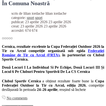
În Comuna Noastră
scris de lilian iordache
lilian iordache
categorie:
sport
sport
publicat: 23 aprilie 2026
23 aprilie 2026
creat: 23 aprilie 2026
23 aprilie 2026
accesări: 674
674
Cernica, rezultate excelente la Cupa Federației Outdoor 2026 la
Tir cu Arcul competiție organizată sub egida
Federației
Române de Tir cu Arcul (FRTA)
, în parteneriat cu
Clubul
Sportiv Cernica
.
Două Locuri I La Individual Si Pe Echipe, Două Locuri III Și
Locul 6 Pe Cluburi Pentru Sportivii De La CS Cernica
Clubul Sportiv Cernica
a obținut rezultate foarte bune la
Cupa
Federației Outdoor la Tir cu Arcul, ediția 2026
, competiție
desfășurată în perioada
24–26 aprilie
, reușind să încheie
No comments