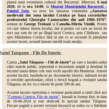
planul unui eveniment cultural din București. Miercuri,
6 mai
2026
, de la
ora 14:00
, la
Muzeul Municipiului București –
Palatul Suțu
,
va avea loc lansarea volumului
„Așezarea
medievală din zona lacului Cernica pe baza cercetărilor
profesorului Gheorghe Cantacuzino din anii 1960–1976”
,
semnat de
George Trohani
și
Camelia-Mirela Vintilă
. Pentru
cei care iubesc istoria locului, dar și pentru cei care au trecut de
zeci sau sute de ori pe lângă lacul Cernica, prin Căldăraru sau
spre Mănăstirea Cernica fără să știe ce se ascunde în pământul
acestor locuri, această lansare merită toată atenția.
Satul Tanganu - File De Istorie.
Cartea
„Satul Tânganu – File de istorie”
pe care o lansăm astăzi
către marele public, reprezintă o incursiune amplă și detaliată în
trecutul uneia dintre cele mai vechi așezări din Muntenia. Autorii
acestei lucrări, bazându-se pe documente istorice, mărturii locale
și cercetări aprofundate, oferă o frescă bogată a evoluției satului
Tânganu, un loc cu o istorie de peste 500 de ani.
Aceasta lucrare reprezinta o versiune particulară a cartii click aici
"Comuna Cernica- File de istorie",
lansată in format fizic in data
de 18-06-2024 și este dedicată în special satului Tânganu.
Fiecare pagină a acestei versiuni încearcă sa redea cu o fidelitate