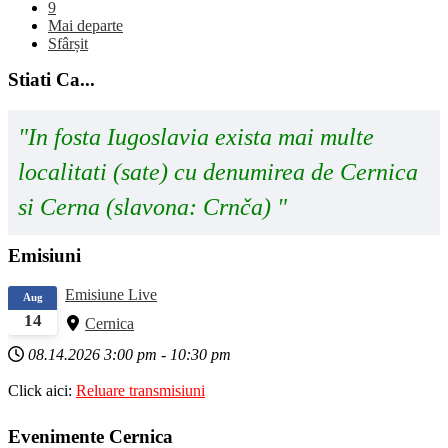
9
Mai departe
Sfârșit
Stiati Ca...
"In fosta Iugoslavia exista mai multe
localitati (sate) cu denumirea de Cernica
si Cerna (slavona: Crnča) "
Emisiuni
Emisiune Live
Aug
14
Cernica
08.14.2026
3:00 pm
-
10:30 pm
Click aici:
Reluare transmisiuni
Evenimente Cernica