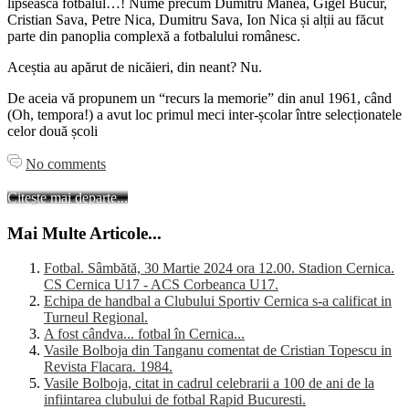
lipsească fotbalul…! Nume precum Dumitru Manea, Gigel Bucur,
Cristian Sava, Petre Nica, Dumitru Sava, Ion Nica și alții au făcut
parte din panoplia complexă a fotbalului românesc.
Aceștia au apărut de nicăieri, din neant? Nu.
De aceia vă propunem un “recurs la memorie” din anul 1961, când
(Oh, tempora!) a avut loc primul meci inter-școlar între selecționatele
celor două școli
No comments
Citește mai departe...
Mai Multe Articole...
Fotbal. Sâmbătă, 30 Martie 2024 ora 12.00. Stadion Cernica.
CS Cernica U17 - ACS Corbeanca U17.
Echipa de handbal a Clubului Sportiv Cernica s-a calificat in
Turneul Regional.
A fost cândva... fotbal în Cernica...
Vasile Bolboja din Tanganu comentat de Cristian Topescu in
Revista Flacara. 1984.
Vasile Bolboja, citat in cadrul celebrarii a 100 de ani de la
infiintarea clubului de fotbal Rapid Bucuresti.