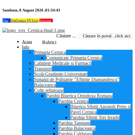
Sambata, 8 August 2026 ,01:34:43
Foto
|
VoxCernica TV Live
|
Emisiuni
|
Căutare ...
Acasa
Rubrici
Info
Primaria Cernica
Comunicate Primaria Cernica
Cabinete Medicale si Farmacii
Transport
Scoli-Gradinite-Universitate
Spitalul de Psihiatrie "Eftimie Diamandescu"
Balaceanca
Culte religioase
Parohii Biserica Ortodoxa Romana
Parohia Cernica
Biserica Sfintii Apostoli Petru si
Pavel Cernica
Parohia Sfintii Trei Ierarhi
Parohia Tanganu
Parohia Balaceanca
Parohia Caldararu