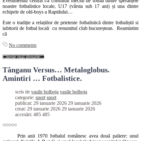
Evenimentul central l-a constituit meciul de fotbal dintre speranțele
noastre fotbalistice locale, U17 (vârsta sub 17 ani) și una dintre
echipele de old-boys a Rapidului…
Este o tradiție a relațiilor de prietenie fotbalistică dintre fotbaliștii si
iubitorii de fotbal locali cu renumitul club bucureștean. Reamintim
că
No comments
Citește mai departe...
Tânganu Versus… Metaloglobus.
Amintiri … Fotbalistice.
scris de
vasile bolboja
vasile bolboja
categorie:
sport
sport
publicat: 29 ianuarie 2026
29 ianuarie 2026
creat: 29 ianuarie 2026
29 ianuarie 2026
accesări: 485
485
Prin anii 1970 fotbalul românesc avea două paliere: unul