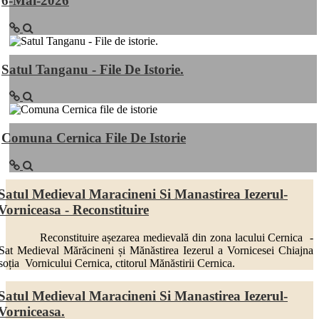
6-Mai-2026
Satul Tanganu - File De Istorie.
Comuna Cernica File De Istorie
Satul Medieval Maracineni Si Manastirea Iezerul-
Vorniceasa - Reconstituire
Reconstituire așezarea medievală din zona lacului Cernica -
Sat Medieval Mărăcineni și Mănăstirea Iezerul a Vornicesei Chiajna
soția Vornicului Cernica, ctitorul Mănăstirii Cernica.
Satul Medieval Maracineni Si Manastirea Iezerul-
Vorniceasa.