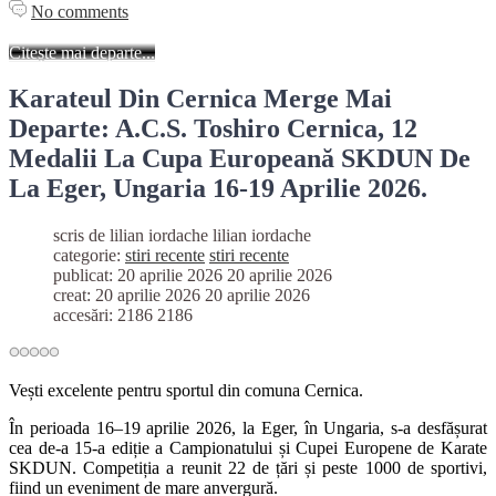
No comments
Citește mai departe...
Karateul Din Cernica Merge Mai
Departe: A.C.S. Toshiro Cernica, 12
Medalii La Cupa Europeană SKDUN De
La Eger, Ungaria 16-19 Aprilie 2026.
scris de lilian iordache
lilian iordache
categorie:
stiri recente
stiri recente
publicat: 20 aprilie 2026
20 aprilie 2026
creat: 20 aprilie 2026
20 aprilie 2026
accesări: 2186
2186
Vești excelente pentru sportul din comuna Cernica.
În perioada 16–19 aprilie 2026, la Eger, în Ungaria, s-a desfășurat
cea de-a 15-a ediție a Campionatului și Cupei Europene de Karate
SKDUN. Competiția a reunit 22 de țări și peste 1000 de sportivi,
fiind un eveniment de mare anvergură.