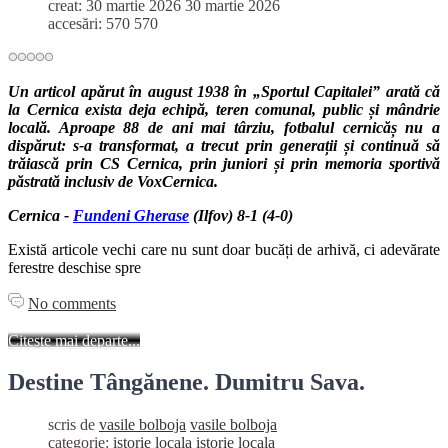
creat: 30 martie 2026
30 martie 2026
accesări: 570
570
Un articol apărut în august 1938 în „Sportul Capitalei” arată că
la Cernica exista deja echipă, teren comunal, public și mândrie
locală. Aproape 88 de ani mai târziu, fotbalul cernicăș nu a
dispărut: s-a transformat, a trecut prin generații și continuă să
trăiască prin CS Cernica, prin juniori și prin memoria sportivă
păstrată inclusiv de VoxCernica.
Cernica -
Fundeni Gherase
(Ilfov) 8-1 (4-0)
Există articole vechi care nu sunt doar bucăți de arhivă, ci adevărate
ferestre deschise spre
No comments
Citește mai departe...
Destine Tângănene. Dumitru Sava.
scris de
vasile bolboja
vasile bolboja
categorie:
istorie locala
istorie locala