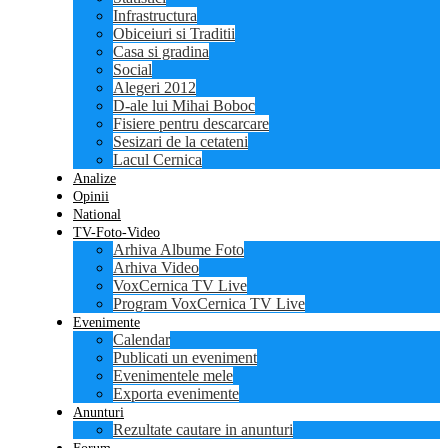
Infrastructura
Obiceiuri si Traditii
Casa si gradina
Social
Alegeri 2012
D-ale lui Mihai Boboc
Fisiere pentru descarcare
Sesizari de la cetateni
Lacul Cernica
Analize
Opinii
National
TV-Foto-Video
Arhiva Albume Foto
Arhiva Video
VoxCernica TV Live
Program VoxCernica TV Live
Evenimente
Calendar
Publicati un eveniment
Evenimentele mele
Exporta evenimente
Anunturi
Rezultate cautare in anunturi