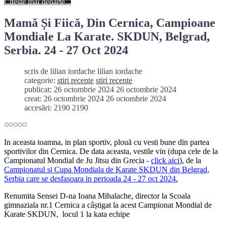
Citește mai departe...
Mamă Și Fiică, Din Cernica, Campioane
Mondiale La Karate. SKDUN, Belgrad,
Serbia. 24 - 27 Oct 2024
scris de lilian iordache
lilian iordache
categorie:
stiri recente
stiri recente
publicat: 26 octombrie 2024
26 octombrie 2024
creat: 26 octombrie 2024
26 octombrie 2024
accesări: 2190
2190
In aceasta toamna, in plan sportiv, plouă cu vesti bune din partea
sportivilor din Cernica. De data aceasta, vestile vin (dupa cele de la
Campionatul Mondial de Ju Jitsu din Grecia -
click aici
), de la
Campionatul si Cupa Mondiala de Karate SKDUN din Belgrad,
Serbia care se desfasoara in perioada 24 - 27 oct 2024.
Renumita Sensei D-na Ioana Mihalache, director la Scoala
gimnaziala nr.1 Cernica a câștigat la acest Campionat Mondial de
Karate SKDUN, locul 1 la kata echipe