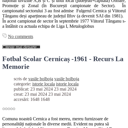
național diviziile A,B și C și unul local (județean+capitala) Onoare,
Promoție și Zonal (în București campionate de Sector). În
campionatul sectorului 3 au fost admise Fulgerul Cernica și Viitorul
Tânganu deși aparțineau de județul Ilfov (a devenit SAI din 1981).
În acest campionat de sector în septembrie 1977 Viitorul Tânganu s-
a întâlnit cu actuala echipa de Liga I, Metaloglobus
No comments
Citește mai departe...
Fotbal Scolar Cernicaș -1961 - Recurs La
Memorie
scris de
vasile bolboja
vasile bolboja
categorie:
istorie locala
istorie locala
publicat: 23 mai 2024
23 mai 2024
creat: 23 mai 2024
23 mai 2024
accesări: 1648
1648
Comuna noastră Cernica a fost mereu, mereu furnizoare de
personalități naționale în diverse medii. Evident nu putea să