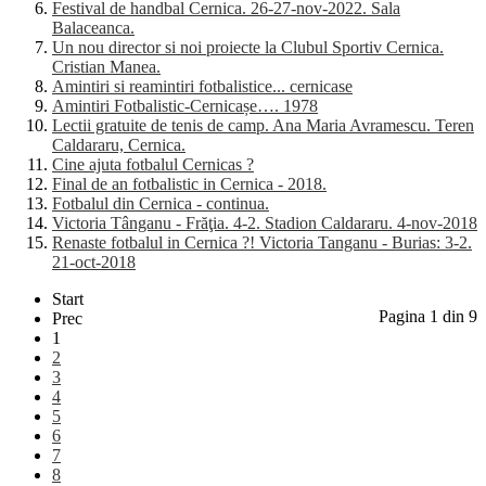
Festival de handbal Cernica. 26-27-nov-2022. Sala
Balaceanca.
Un nou director si noi proiecte la Clubul Sportiv Cernica.
Cristian Manea.
Amintiri si reamintiri fotbalistice... cernicase
Amintiri Fotbalistic-Cernicașe…. 1978
Lectii gratuite de tenis de camp. Ana Maria Avramescu. Teren
Caldararu, Cernica.
Cine ajuta fotbalul Cernicas ?
Final de an fotbalistic in Cernica - 2018.
Fotbalul din Cernica - continua.
Victoria Tânganu - Frăţia. 4-2. Stadion Caldararu. 4-nov-2018
Renaste fotbalul in Cernica ?! Victoria Tanganu - Burias: 3-2.
21-oct-2018
Start
Pagina 1 din 9
Prec
1
2
3
4
5
6
7
8