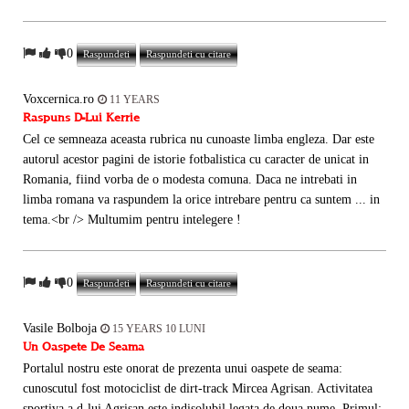
0
Raspundeti
Raspundeti cu citare
Voxcernica.ro
11 YEARS
Raspuns D-Lui Kerrie
Cel ce semneaza aceasta rubrica nu cunoaste limba engleza. Dar este
autorul acestor pagini de istorie fotbalistica cu caracter de unicat in
Romania, fiind vorba de o modesta comuna. Daca ne intrebati in
limba romana va raspundem la orice intrebare pentru ca suntem ... in
tema.<br /> Multumim pentru intelegere !
0
Raspundeti
Raspundeti cu citare
Vasile Bolboja
15 YEARS 10 LUNI
Un Oaspete De Seama
Portalul nostru este onorat de prezenta unui oaspete de seama:
cunoscutul fost motociclist de dirt-track Mircea Agrisan. Activitatea
sportiva a d-lui Agrisan este indisolubil legata de doua nume. Primul: