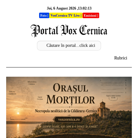
Joi, 6 August 2026 ,13:02:14
Foto
|
VoxCernica TV Live
|
Emisiuni
|
Rubrici
Acasa
Info
Stiri
Sectiuni
Analize
Opinii