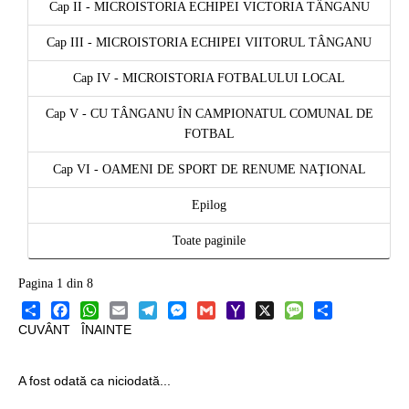
Cap II - MICROISTORIA ECHIPEI VICTORIA TÂNGANU
Cap III - MICROISTORIA ECHIPEI VIITORUL TÂNGANU
Cap IV - MICROISTORIA FOTBALULUI LOCAL
Cap V - CU TÂNGANU ÎN CAMPIONATUL COMUNAL DE
FOTBAL
Cap VI - OAMENI DE SPORT DE RENUME NAŢIONAL
Epilog
Toate paginile
Pagina 1 din 8
Share
Facebook
WhatsApp
Email
Telegram
Messenger
Gmail
Yahoo
X
Message
Share
CUVÂNT ÎNAINTE
Mail
A fost odată ca niciodată...