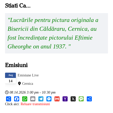
Stiati Ca...
"Lucrările pentru pictura originala a
Bisericii din Căldăraru, Cernica, au
fost încredințate pictorului Eftimie
Gheorghe on anul 1937. "
Emisiuni
Emisiune Live
Aug
14
Cernica
08.14.2026
3:00 pm
-
10:30 pm
Share
Facebook
WhatsApp
Email
Telegram
Messenger
Gmail
Yahoo
X
Message
Share
Click aici:
Reluare transmisiuni
Mail