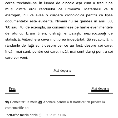
cerne trecându-ne în lumea de dincolo aşa cum a trecut pe
mulţi dintre eroii rândurilor ce urmează. Materialul va fi
eterogen, nu va avea o curgere cronologică pentru că lipsa
documentelor este evidentă. Nimeni nu se gândea în anii `50,
’60 sau ’70, de exemplu, să consemneze pe hârtie evenimentele
de atunci. Eram tineri, distraţi, entuziaşti, nepreocupaţi de
statistică. Viitorul era ceva mult prea îndepărtat. Să recapitulăm:
rândurile de faţă sunt despre cei ce au fost, despre cei care,
încă!, mai sunt, pentru cei care, incă!, mai sunt dar şi pentru cei
care vor veni.
Mai departe
Prec
Mai departe
Comentariile mele
Abonare pentru a fi notificat cu privire la
comentariile noi
petrache marin dorin
10 YEARS 7 LUNI