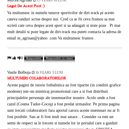
Mircea Agrisan
15 YEARS 10 LUNI
Legat De Acest Post :)
Va multumesc in numele tuturor sportivilor de dirt-track pt aceste
cateva randuri scrise despre noi. Cred ca ar fii ceva frumos sa mai
scrieti cate ceva despre acest sport si sa adaugati si niste poze . Pt mai
mult detalii si poze legate de dirt-track ma puteti contacta la adresa de
email m_agrisan@yahoo .com Va multumesc frumos .
0
Raspundeti
Raspundeti cu citare
Vasile Bolboja
16 YEARS 3 LUNI
MULTUMIRI COLABORATORILOR
Aceste pagini de istorie fotbalistica au fost tiparite (in conditii grafice
modeste) intr-un minitiraj promotional care a si fost distribuit
principalelor personaje ale insemnarilor noastre. Acolo unde a fost
cazul (Cosma Tudor-Cocoş) a fost predat urmasilor. Pe prima pagina
sunt trecuti colaboratorii fara aportul carora aceste insemnari nu ar fi
fost posibile. Sau ar fi fost mult mai sarace... Consider ca este un
semn de respect sa le trecem si numele lor in portalul care a gazduit