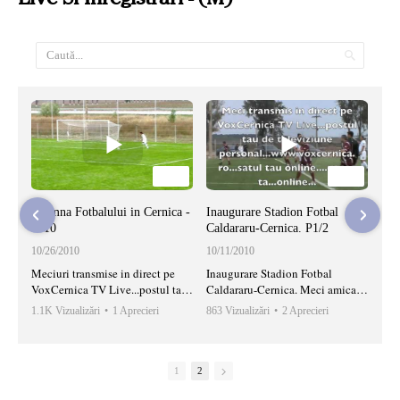
01:19
07:49
Toamna Fotbalului in Cernica -
Inaugurare Stadion Fotbal
2010
Caldararu-Cernica. P1/2
10/26/2010
10/11/2010
Meciuri transmise in direct pe
Inaugurare Stadion Fotbal
VoxCernica TV Live...postul tau
Caldararu-Cernica. Meci amical
de televiziune personal.
Rapid II - Cernica. 7-5. 4-oct-
1.1K Vizualizări
•
1 Aprecieri
863 Vizualizări
•
2 Aprecieri
1
www.voxcernica.ro...satul
2010
•
0 Comentarii
•
0 Comentarii
tau...online...vocea ta...online
1
2