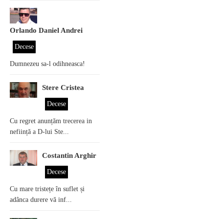
Orlando Daniel Andrei
Decese
Dumnezeu sa-l odihneasca!
Stere Cristea
Decese
Cu regret anunțăm trecerea in
neființă a D-lui Ste...
Costantin Arghir
Decese
Cu mare tristețe în suflet și
adânca durere vă inf...