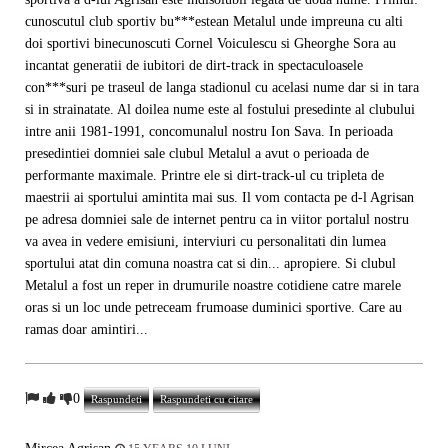
cunoscutul club sportiv bu***estean Metalul unde impreuna cu alti
doi sportivi binecunoscuti Cornel Voiculescu si Gheorghe Sora au
incantat generatii de iubitori de dirt-track in spectaculoasele
con***suri pe traseul de langa stadionul cu acelasi nume dar si in tara
si in strainatate. Al doilea nume este al fostului presedinte al clubului
intre anii 1981-1991, concomunalul nostru Ion Sava. In perioada
presedintiei domniei sale clubul Metalul a avut o perioada de
performante maximale. Printre ele si dirt-track-ul cu tripleta de
maestrii ai sportului amintita mai sus. Il vom contacta pe d-l Agrisan
pe adresa domniei sale de internet pentru ca in viitor portalul nostru
va avea in vedere emisiuni, interviuri cu personalitati din lumea
sportului atat din comuna noastra cat si din... apropiere. Si clubul
Metalul a fost un reper in drumurile noastre cotidiene catre marele
oras si un loc unde petreceam frumoase duminici sportive. Care au
ramas doar amintiri...
0
Raspundeti
Raspundeti cu citare