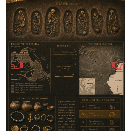
National
TV-Foto-Video
Evenimente
Anunturi
Forum
Harta
Contact
Util