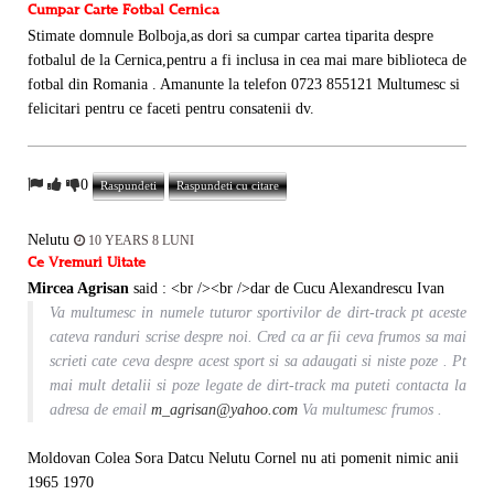
Cumpar Carte Fotbal Cernica
Stimate domnule Bolboja,as dori sa cumpar cartea tiparita despre
fotbalul de la Cernica,pentru a fi inclusa in cea mai mare biblioteca de
fotbal din Romania . Amanunte la telefon 0723 855121 Multumesc si
felicitari pentru ce faceti pentru consatenii dv.
0
Raspundeti
Raspundeti cu citare
Nelutu
10 YEARS 8 LUNI
Ce Vremuri Uitate
Mircea Agrisan
said :
<br /><br />dar de Cucu Alexandrescu Ivan
Va multumesc in numele tuturor sportivilor de dirt-track pt aceste
cateva randuri scrise despre noi. Cred ca ar fii ceva frumos sa mai
scrieti cate ceva despre acest sport si sa adaugati si niste poze . Pt
mai mult detalii si poze legate de dirt-track ma puteti contacta la
adresa de email
m_agrisan@yahoo.com
Va multumesc frumos .
Moldovan Colea Sora Datcu Nelutu Cornel nu ati pomenit nimic anii
1965 1970