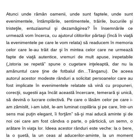
Atunci unde rămân oamenii, unde sunt faptele, unde sunt
evenimentele, întâmplările, sentimentele, trăirile, bucuriile şi
tristeţile, entuziasmul şi dezamăgirea? În însemnările ce
urmează vom încerca, cu ajutorul cititorilor părtaşi (încă în viaţă
la evenimentele pe care le vom relata) să readucem în memoria
celor care le-au trăit dar şi în mintea celor care ne urmează
fapte de viaţă autentice, vremuri de mult apuse, irepetabile
(„istoria se repetă” spune o cugetare inţeleaptă, dar nu la
amănuntul care ţine de fotbalul din…Tânganu). De aceea
autorul acestor modeste rânduri a solicitat persoanelor care au
fost implicate în evenimentele relatate să vină cu propuneri,
corecţii, sugestii aşa încât această încercare, temerară şi unică,
să devină o lucrare colectivă. Pe care o lăsăm celor pe care i-
am zămislit, i-am iubit, le-am luminat copilăria şi pe care, într-un
sens mai puţin elegant, îi forţăm” să-şi mai aducă aminte şi de
noi cei care am fost cândva o parte, o părticică, un semn, o
arătare în viaţa lor. Ideea acestor rânduri este veche: la o bere,
la o şuetă, la un ceas al aducerilor-aminte, la un moment