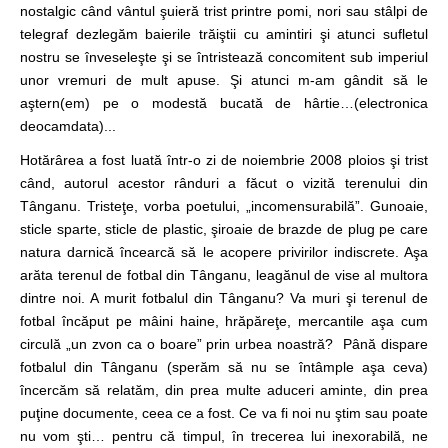
nostalgic când vântul şuieră trist printre pomi, nori sau stâlpi de
telegraf dezlegăm baierile trăiştii cu amintiri şi atunci sufletul
nostru se înveseleşte şi se întristează concomitent sub imperiul
unor vremuri de mult apuse. Şi atunci m-am gândit să le
aştern(em) pe o modestă bucată de hârtie…(electronica
deocamdata)...
Hotărârea a fost luată într-o zi de noiembrie 2008 ploios şi trist
când, autorul acestor rânduri a făcut o vizită terenului din
Tânganu. Tristeţe, vorba poetului, „incomensurabilă”. Gunoaie,
sticle sparte, sticle de plastic, şiroaie de brazde de plug pe care
natura darnică încearcă să le acopere privirilor indiscrete. Aşa
arăta terenul de fotbal din Tânganu, leagănul de vise al multora
dintre noi. A murit fotbalul din Tânganu? Va muri şi terenul de
fotbal încăput pe mâini haine, hrăpăreţe, mercantile aşa cum
circulă „un zvon ca o boare” prin urbea noastră? Până dispare
fotbalul din Tânganu (sperăm să nu se întâmple aşa ceva)
încercăm să relatăm, din prea multe aduceri aminte, din prea
puţine documente, ceea ce a fost. Ce va fi noi nu ştim sau poate
nu vom şti… pentru că timpul, în trecerea lui inexorabilă, ne