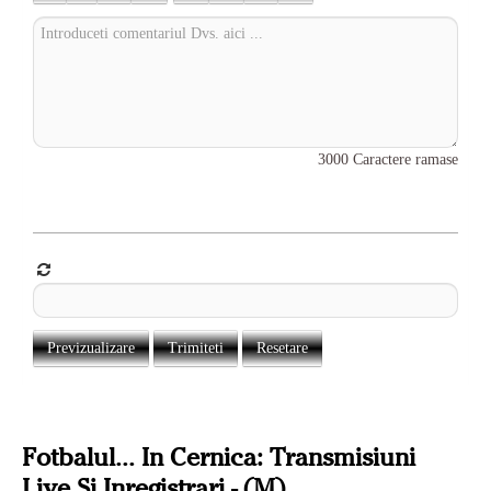
3000
Caractere ramase
Previzualizare
Trimiteti
Resetare
Fotbalul... In Cernica: Transmisiuni
Live Si Inregistrari - (m)