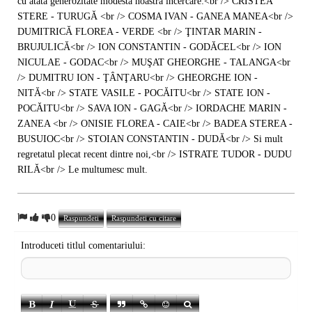
cu atata generozitate modesta noastra incercare:<br /> CRISTEA
STERE - TURUGĂ <br /> COSMA IVAN - GANEA MANEA<br />
DUMITRICĂ FLOREA - VERDE <br /> ŢINTAR MARIN -
BRUJULICĂ<br /> ION CONSTANTIN - GODĂCEL<br /> ION
NICULAE - GODAC<br /> MUŞAT GHEORGHE - TALANGA<br
/> DUMITRU ION - ŢÂNŢARU<br /> GHEORGHE ION -
NITĂ<br /> STATE VASILE - POCĂITU<br /> STATE ION -
POCĂITU<br /> SAVA ION - GAGĂ<br /> IORDACHE MARIN -
ZANEA <br /> ONISIE FLOREA - CAIE<br /> BADEA STEREA -
BUSUIOC<br /> STOIAN CONSTANTIN - DUDĂ<br /> Si mult
regretatul plecat recent dintre noi,<br /> ISTRATE TUDOR - DUDU
RILĂ<br /> Le multumesc mult.
0
Raspundeti
Raspundeti cu citare
Introduceti titlul comentariului: