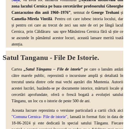
zona lacului Cernica pe baza cercetărilor profesorului Gheorghe
Cantacuzino din anii 1960–1976”
, semnat de
George Trohani
și
Camelia-Mirela Vintilă
. Pentru cei care iubesc istoria locului, dar
și pentru cei care au trecut de zeci sau sute de ori pe lângă lacul
Cernica, prin Căldăraru sau spre Mănăstirea Cernica fără să știe ce
se ascunde în pământul acestor locuri, această lansare merită toată
atenția.
Satul Tanganu - File De Istorie.
Cartea
„Satul Tânganu – File de istorie”
pe care o lansăm astăzi
către marele public, reprezintă o incursiune amplă și detaliată în
trecutul uneia dintre cele mai vechi așezări din Muntenia. Autorii
acestei lucrări, bazându-se pe documente istorice, mărturii locale și
cercetări aprofundate, oferă o frescă bogată a evoluției satului
Tânganu, un loc cu o istorie de peste 500 de ani.
Aceasta lucrare reprezinta o versiune particulară a cartii click aici
"Comuna Cernica- File de istorie",
lansată in format fizic in data de
18-06-2024 și este dedicată în special satului Tânganu. Fiecare