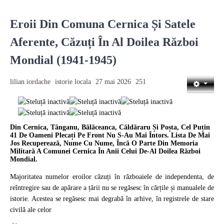
Eroii Din Comuna Cernica Și Satele
Aferente, Căzuți În Al Doilea Război
Mondial (1941-1945)
lilian iordache
istorie locala
27 mai 2026
251
Din Cernica, Tânganu, Bălăceanca, Căldăraru Și Poșta, Cel Puțin
41 De Oameni Plecați Pe Front Nu S-Au Mai Întors. Lista De Mai
Jos Recuperează, Nume Cu Nume, Încă O Parte Din Memoria
Militară A Comunei Cernica În Anii Celui De-Al Doilea Război
Mondial.
Majoritatea numelor eroilor căzuți în războaiele de independenta, de
reîntregire sau de apărare a țării nu se regăsesc în cărțile și manualele de
istorie. Acestea se regăsesc mai degrabă în arhive, în registrele de stare
civilă ale celor