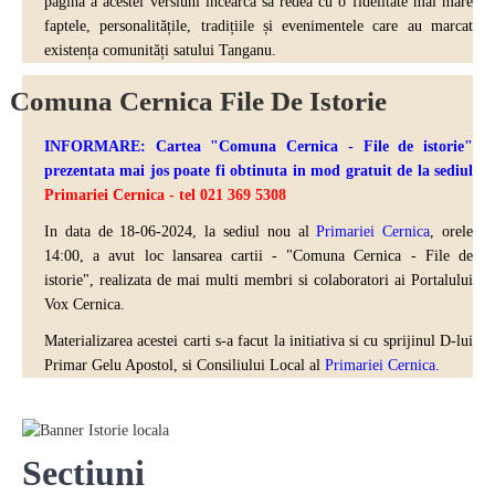
pagină a acestei versiuni încearcă sa redea cu o fidelitate mai mare
faptele, personalitățile, tradițiile și evenimentele care au marcat
existența comunități satului Tanganu.
Comuna Cernica File De Istorie
INFORMARE: Cartea "Comuna Cernica - File de istorie"
prezentata mai jos poate fi obtinuta in mod gratuit de la sediul
Primariei Cernica - tel 021 369 5308
In data de 18-06-2024, la sediul nou al
Primariei Cernica
, orele
14:00, a avut loc lansarea cartii - "Comuna Cernica - File de
istorie", realizata de mai multi
membri si colaboratori ai Portalului
Vox Cernica.
Materializarea acestei carti s-a facut la initiativa si cu sprijinul D-lui
Primar Gelu Apostol, si Consiliului Local al
Primariei Cernica.
Sectiuni