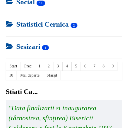
Social
10
Statistici Cernica
2
Sesizari
1
Start
Prec
1
2
3
4
5
6
7
8
9
10
Mai departe
Sfârșit
Stiati Ca...
"Data finalizarii si inaugurarea
(târnosirea, sfințirea) Bisericii
Caldararu a fost la 8 noimebrie 1937