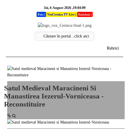
Joi, 6 August 2026 ,19:04:09
Foto
|
VoxCernica TV Live
|
Emisiuni
|
Rubrici
Acasa
Info
Satul Medieval Maracineni Si
Stiri
Manastirea Iezerul-Vorniceasa -
Sectiuni
Reconstituire
Analize
Opinii