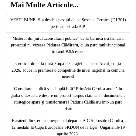
Mai Multe Articole...
VEȘTI BUNE: S-a deschis pasajul de pe Șoseaua Cernica (DJ 301)
peste autostrada A0!
Misterul din jurul „consultării publice” de la Cernica s-a lămurit:
proiectul nu vizează Pădurea Căldăraru, ci un parc multifuncțional
în satul Bălăceanca
Cernica, drept la țintă: Cupa Federației la Tir cu Arcul, ediția
2026, aduce în premieră o competiție de nivel național în comuna
noastră
Consultare publică sau simplă bifă? Primăria Cernica anunță în
grabă o dezbatere despre un proiect nespus clar, iar în documentele
strategice apare și transformarea Pădurii Căldăraru intr-un parc
urban.
Karateul din Cernica merge mai departe: A.C.S. Toshiro Cernica,
12 medalii la Cupa Europeană SKDUN de la Eger, Ungaria 16-19
aprilie 2026.