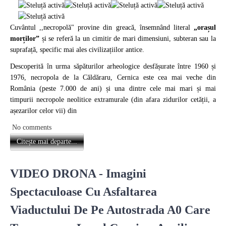
Cuvântul ,,necropolă" provine din greacă, însemnând literal
„orașul
morților”
și se referă la un cimitir de mari dimensiuni, subteran sau la
suprafață, specific mai ales civilizațiilor antice.
Descoperită în urma săpăturilor arheologice desfășurate între 1960 și
1976, necropola de la Căldăraru, Cernica este cea mai veche din
România (peste 7.000 de ani) și una dintre cele mai mari și mai
timpurii necropole neolitice extramurale (din afara zidurilor cetății, a
așezarilor celor vii) din
No comments
Citește mai departe...
VIDEO DRONA - Imagini
Spectaculoase Cu Asfaltarea
Viaductului De Pe Autostrada A0 Care