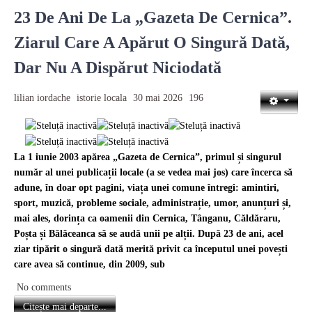
23 De Ani De La „Gazeta De Cernica”.
Ziarul Care A Apărut O Singură Dată,
Dar Nu A Dispărut Niciodată
lilian iordache
istorie locala
30 mai 2026
196
La 1 iunie 2003 apărea „Gazeta de Cernica”, primul și singurul
număr al unei publicații locale (a se vedea mai jos) care încerca să
adune, în doar opt pagini, viața unei comune întregi: amintiri,
sport, muzică, probleme sociale, administrație, umor, anunțuri și,
mai ales, dorința ca oamenii din Cernica, Tânganu, Căldăraru,
Poșta și Bălăceanca să se audă unii pe alții. După 23 de ani, acel
ziar tipărit o singură dată merită privit ca începutul unei povești
care avea să continue, din 2009, sub
No comments
Citește mai departe...