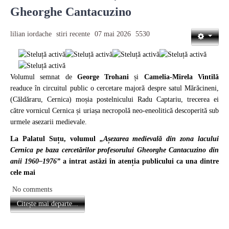
Gheorghe Cantacuzino
lilian iordache
stiri recente
07 mai 2026
5530
Volumul semnat de
George Trohani
și
Camelia-Mirela Vintilă
readuce în circuitul public o cercetare majoră despre satul Mărăcineni,
(Căldăraru, Cernica) moșia postelnicului Radu Captariu, trecerea ei
către vornicul Cernica și uriașa necropolă neo-eneolitică descoperită sub
urmele asezarii medievale.
La Palatul Suțu, volumul
„Așezarea medievală din zona lacului
Cernica pe baza cercetărilor profesorului Gheorghe Cantacuzino din
anii 1960–1976”
a intrat astăzi în atenția publicului ca una dintre
cele mai
No comments
Citește mai departe...