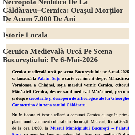
Necropola Neolitică De La
Căldăraru–Cernica: Orașul Morților
De Acum 7.000 De Ani
Istorie Locala
Cernica Medievală Urcă Pe Scena
Bucureștiului: Pe 6-Mai-2026
Cernica medievală urcă pe scena Bucureștiului: pe 6-mai-2026
se lansează la
Palatul Suțu
o carte-eveniment despre Mănăstirea
Vorniceasa a Chiajnei, soția marelui vornic Cernica, ctitorul
Mănăstirii Cernica, despre
satul medieval Mărăcineni,
precum
și despre
cercetările și descoperirile arheologice ale lui Gheorghe
Cantacuzino din zona satului Căldăraru
.
Nu în fiecare zi istoria adâncă a comunei Cernica ajunge în prim-
planul unui eveniment cultural din București. Miercuri,
6 mai 2026
,
de la
ora 14:00
, la
Muzeul Municipiului București – Palatul
Suțu
,
va avea loc lansarea volumului
„Așezarea medievală din