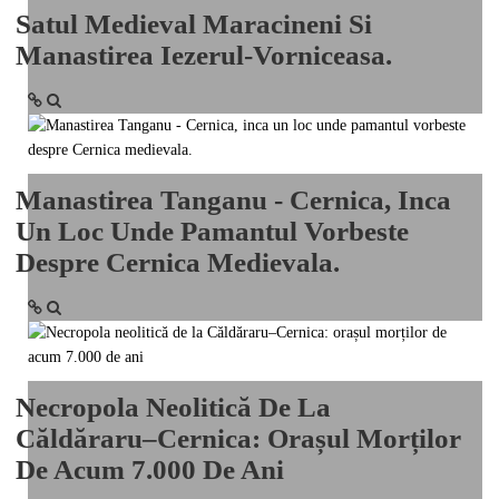
Satul Medieval Maracineni Si
National
Manastirea Iezerul-Vorniceasa.
TV-Foto-Video
Evenimente
Anunturi
Manastirea Tanganu - Cernica, Inca
Forum
Un Loc Unde Pamantul Vorbeste
Despre Cernica Medievala.
Harta
Contact
Util
Necropola Neolitică De La
Căldăraru–Cernica: Orașul Morților
De Acum 7.000 De Ani