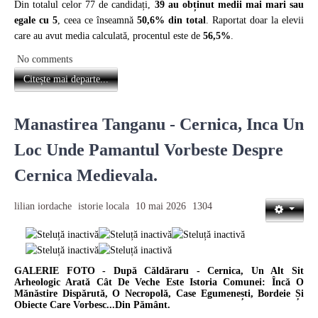
Din totalul celor 77 de candidați,
39 au obținut medii mai mari sau
egale cu 5
, ceea ce înseamnă
50,6% din total
. Raportat doar la elevii
care au avut media calculată, procentul este de
56,5%
.
No comments
Citește mai departe...
Manastirea Tanganu - Cernica, Inca Un
Loc Unde Pamantul Vorbeste Despre
Cernica Medievala.
lilian iordache
istorie locala
10 mai 2026
1304
GALERIE FOTO - După Căldăraru - Cernica, Un Alt Sit
Arheologic Arată Cât De Veche Este Istoria Comunei: Încă O
Mănăstire Dispărută, O Necropolă, Case Egumenești, Bordeie Și
Obiecte Care Vorbesc...din Pământ.