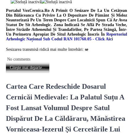
Portalul VoxCernica.ro A Primit O Sesizare De La Un Cetățean
Din Bălăceanca Cu Privire La O Depozitare De Pământ Și Moloz
Neautorizată Pe Un Teren Despre Care Localnicii Spun Că Ar Avea
Statut De Sit Arheologic. Zona Indicată Se Află Pe Strada Veche,
Între Străzile Atheneului Și Trandafirilor, Pe Partea Stângă, Într-
Un Perimetru Apropiat De Situl Arheologic Înscris În
Repertoriul
Arheologic Național Sub Codul RAN 101760.05 - Click Aic
I
Sesizarea transmisă ridică mai multe întrebări:
se
No comments
Citește mai departe...
Cartea Care Redeschide Dosarul
Cernicăi Medievale: La Palatul Suțu A
Fost Lansat Volumul Despre Satul
Dispărut De La Căldăraru, Mănăstirea
Vorniceasa-Iezerul Și Cercetările Lui