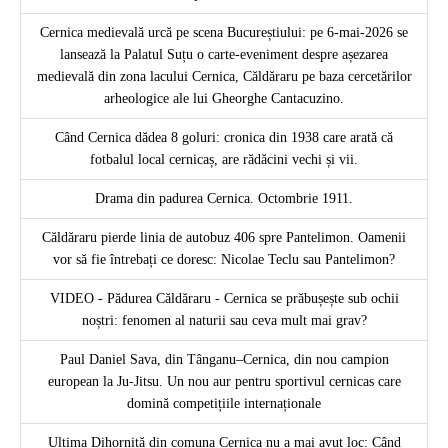
Cernica medievală urcă pe scena Bucureștiului: pe 6-mai-2026 se
lansează la Palatul Suțu o carte-eveniment despre așezarea
medievală din zona lacului Cernica, Căldăraru pe baza cercetărilor
arheologice ale lui Gheorghe Cantacuzino.
Când Cernica dădea 8 goluri: cronica din 1938 care arată că
fotbalul local cernicaș, are rădăcini vechi și vii.
Drama din padurea Cernica. Octombrie 1911.
Căldăraru pierde linia de autobuz 406 spre Pantelimon. Oamenii
vor să fie întrebați ce doresc: Nicolae Teclu sau Pantelimon?
VIDEO - Pădurea Căldăraru - Cernica se prăbușește sub ochii
noștri: fenomen al naturii sau ceva mult mai grav?
Paul Daniel Sava, din Tânganu–Cernica, din nou campion
european la Ju-Jitsu. Un nou aur pentru sportivul cernicas care
domină competițiile internaționale
Ultima Dihorniță din comuna Cernica nu a mai avut loc: Când