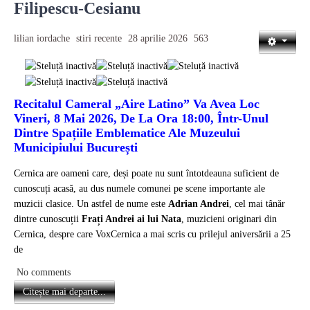
Filipescu-Cesianu
lilian iordache
stiri recente
28 aprilie 2026
563
Recitalul Cameral „Aire Latino” Va Avea Loc
Vineri, 8 Mai 2026, De La Ora 18:00, Într-Unul
Dintre Spațiile Emblematice Ale Muzeului
Municipiului București
Cernica are oameni care, deși poate nu sunt întotdeauna suficient de
cunoscuți acasă, au dus numele comunei pe scene importante ale
muzicii clasice. Un astfel de nume este
Adrian Andrei
, cel mai tânăr
dintre cunoscuții
Frați Andrei ai lui Nata
, muzicieni originari din
Cernica, despre care VoxCernica a mai scris cu prilejul aniversării a 25
de
No comments
Citește mai departe...