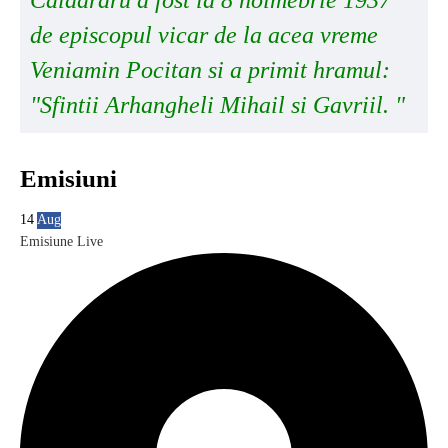
de episcopul vicar de la acea vreme
Veniamin Pocitan si a primit hramul:
"Sfintii Arhangheli Mihail si Gavriil. "
Emisiuni
14
Aug
Emisiune Live