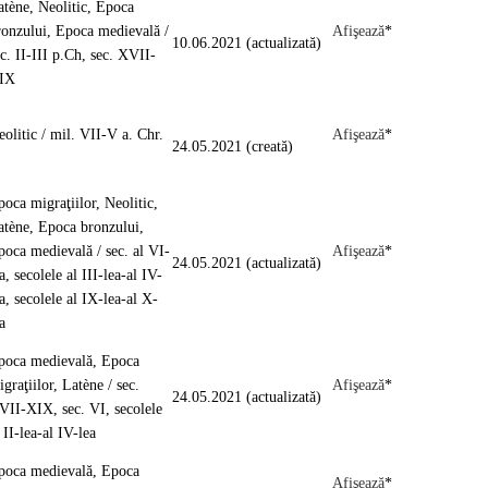
atène, Neolitic, Epoca
ronzului, Epoca medievală /
Afişează
*
10.06.2021 (actualizată)
c. II-III p.Ch, sec. XVII-
IX
eolitic / mil. VII-V a. Chr.
Afişează
*
24.05.2021 (creată)
poca migraţiilor, Neolitic,
atène, Epoca bronzului,
poca medievală / sec. al VI-
Afişează
*
24.05.2021 (actualizată)
a, secolele al III-lea-al IV-
a, secolele al IX-lea-al X-
ea
poca medievală, Epoca
graţiilor, Latène / sec.
Afişează
*
24.05.2021 (actualizată)
VII-XIX, sec. VI, secolele
l II-lea-al IV-lea
poca medievală, Epoca
Afişează
*