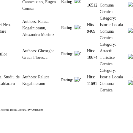
Rating:
Cantacuzino,
Eugen
16512
Comuna
Comsa
Cernica
Category:
Authors:
Raluca
ei Neo-
Hits:
Istorie Locala
Rating:
Kogalniceanu,
dare
9469
Comuna
Alexandru Morintz
Cernica
Category:
Authors:
Gheorghe
Hits:
Atractii
Rating:
tilor
Graur Florescu
10674
Turistice
Cernica
Category:
e. Studiu de
Authors:
Raluca
Hits:
Istorie Locala
Rating:
Caldararu
Kogalniceanu
11691
Comuna
Cernica
Joomla Book Library
, by OrdaSoft!