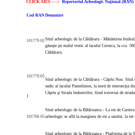
CLICK AICI----->
Repertoriul Arheologic Naţional (RAN)
Cod RAN
Denumire
Situl arheologic de la Căldăraru - Mănăstirea Iezărul
101779.02
găseşte pe malul vestic al lacului Cernica, la cca. 50
Căldăraru.
101779.05
Situl arheologic de la Căldăraru - Căţelu Nou. Situl 
sudic al lacului Pantelimon, la nord de intersecţia d
Căţelu şi Strada Industriilor, fiind traversat de stra
1
Situl arheologic de la Bălăceanca - La est de Cariera 
101760.05
arheologic se află la marginea de est a satului, la est
Situl arheologic de la Bălăceanca - Platforma de la 