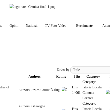
ze
Opinii
National
TV-Foto-Video
Evenimente
Anun
Order by
Authors
Rating
Hits
Category
Category:
dies of
Hits:
Istorie Locala
Rating:
Authors:
Szucs-Csillik
14061
Comuna
Cernica
Category:
Authors:
Gheorghe
Hits:
Istorie Locala