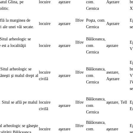
atul Glina, pe
locuire
aşezare
com.
Aşezare
br
eolitic.
Cernica
X
află la marginea de
Ilfov
Poşta, com.
E
locuire
aşezare
Aşezare
i ale unei văi secate.
Cernica
s
Situl arheologic se
Bălăceanca,
Ilfov
E
st a localităţii
locuire
aşezare
com.
aşezare
V
Cernica
E
 Situl arheologic se
Bălăceanca,
b
locuire
Ilfov
asezare,
ăneşti şi malul drept al
aşezare
com.
V
civilă
Aşezare
Cernica
IV
s
Bălăceanca,
 Situl se află pe malul
locuire
Ilfov
aşezare, Tell
E
aşezare
com.
a.
civilă
E
Cernica
Bălăceanca,
ul arheologic se găseşte
Ilfov
E
locuire
aşezare
com.
aşezare
calităţii Bălăceanca.
s