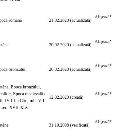
Afişează
*
poca romană
21.02.2020 (actualizată)
Afişează
*
atène
20.02.2020 (actualizată)
Afişează
*
poca bronzului
20.02.2020 (actualizată)
atène, Epoca bronzului,
eolitic, Epoca medievală /
Afişează
*
12.02.2020 (creată)
l. IV-III a.Chr., mil. VII-
, sec. XVII-XIX
Afişează
*
atène
31.10.2008 (verificată)