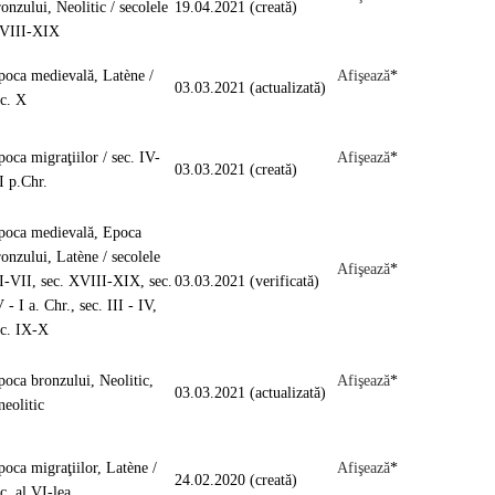
onzului, Neolitic / secolele
19.04.2021 (creată)
VIII-XIX
poca medievală, Latène /
Afişează
*
03.03.2021 (actualizată)
ec. X
poca migraţiilor / sec. IV-
Afişează
*
03.03.2021 (creată)
I p.Chr.
poca medievală, Epoca
ronzului, Latène / secolele
Afişează
*
I-VII, sec. XVIII-XIX, sec.
03.03.2021 (verificată)
 - I a. Chr., sec. III - IV,
ec. IX-X
poca bronzului, Neolitic,
Afişează
*
03.03.2021 (actualizată)
neolitic
poca migraţiilor, Latène /
Afişează
*
24.02.2020 (creată)
ec. al VI-lea