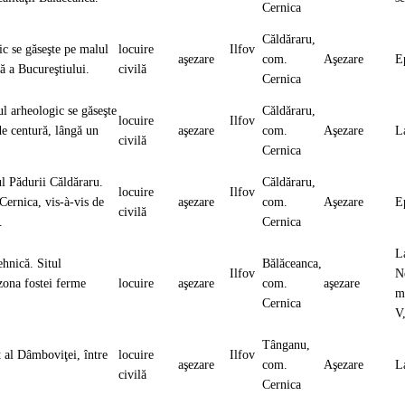
Cernica
Căldăraru,
c se găseşte pe malul
locuire
Ilfov
aşezare
com.
Aşezare
E
ură a Bucureştiului.
civilă
Cernica
l arheologic se găseşte
Căldăraru,
locuire
Ilfov
de centură, lângă un
aşezare
com.
Aşezare
L
civilă
Cernica
l Pădurii Căldăraru.
Căldăraru,
locuire
Ilfov
 Cernica, vis-à-vis de
aşezare
com.
Aşezare
E
civilă
u.
Cernica
L
ehnică. Situl
Bălăceanca,
Ilfov
N
zona fostei ferme
locuire
aşezare
com.
aşezare
mi
Cernica
V
Tânganu,
 al Dâmboviţei, între
locuire
Ilfov
aşezare
com.
Aşezare
L
civilă
Cernica