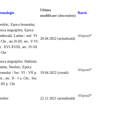
Ultima
ronologie
Hartă
modificare
(descendent)
eolitic, Epoca bronzului,
poca migraţiilor, Epoca
edievală, Latène / mil. VI
Afişează
*
20.04.2022 (actualizată)
 Chr., sec.II-III, sec. V-VI,
ec. XVI-XVIII, sec. IV-III
. Chr.
oca migraţiilor, Hallstatt,
atène, Neolitic, Epoca
Afişează
*
ronzului / Sec. VI - VII p.
19.04.2022 (creată)
r., sec. II - I a. Chr., Sec.
I-III p. Chr.
Afişează
*
eolitic
22.12.2021 (actualizată)