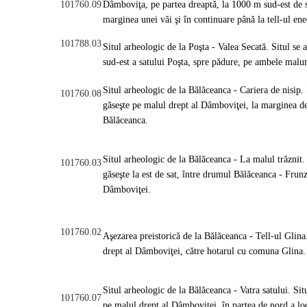
101760.09
Dâmboviţa, pe partea dreaptă, la 1000 m sud-est de s
marginea unei văi şi în continuare până la tell-ul en
101788.03
Situl arheologic de la Poşta - Valea Secată. Situl se 
sud-est a satului Poşta, spre pădure, pe ambele malur
Situl arheologic de la Bălăceanca - Cariera de nisip. 
101760.08
găseşte pe malul drept al Dâmboviţei, la marginea de e
Bălăceanca.
Situl arheologic de la Bălăceanca - La malul trăznit.
101760.03
găseşte la est de sat, între drumul Bălăceanca - Frunz
Dâmboviţei.
101760.02
Aşezarea preistorică de la Bălăceanca - Tell-ul Glina.
drept al Dâmboviţei, către hotarul cu comuna Glin
Situl arheologic de la Bălăceanca - Vatra satului. Sit
101760.07
pe malul drept al Dâmboviţei, în partea de nord a lo