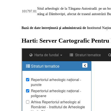
Situl arheologic de la Tânganu-Autostradă. pe un bot
101797.01
stâng al Dâmboviţei, afectat de traseul autostrăzii 
Bază de date întreţinută şi administrată de
Institutul Națio
Harti: Server Cartografic Pentru