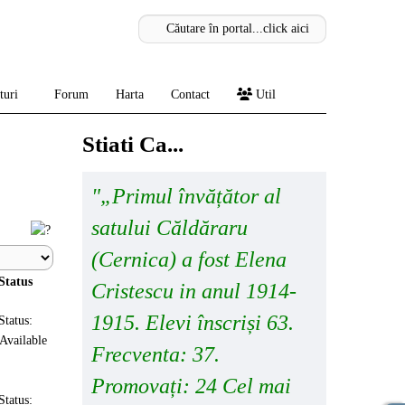
turi
Forum
Harta
Contact
Util
Stiati Ca...
"„Primul învățător al
satului Căldăraru
(Cernica) a fost Elena
Status
Cristescu in anul 1914-
1915. Elevi înscriși 63.
Status:
Frecventa: 37.
Promovați: 24 Cel mai
Status: