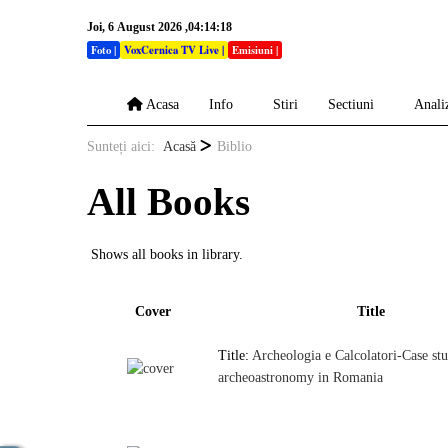
Joi, 6 August 2026 ,04:14:18
Foto
|
VoxCernica TV Live
|
Emisiuni
|
Acasa
Info
Stiri
Sectiuni
Anali
Sunteți aici:
Acasă
Biblio
All Books
Shows all books in library.
Cover
Title
Title:
Archeologia e Calcolatori-Case stu
archeoastronomy in Romania