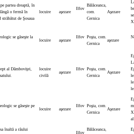
L
 pe partea dreaptă, în
Bălăceanca,
Ilfov
b
 lângă o fermă în
locuire
aşezare
com.
Aşezare
se
nd străbătut de Şosaua
Cernica
X
eologic se găseşte la
Ilfov
Poşta, com.
N
locuire
aşezare
aşezare
Cernica
E
L
drept al Dâmboviţei,
locuire
Ilfov
Poşta, com.
E
aşezare
Aşezare
 satului.
civilă
Cernica
le
le
l
E
heologic se găseşte pe
Ilfov
Poşta, com.
mi
locuire
aşezare
Aşezare
Cernica
X
a
sa înaltă a râului
Bălăceanca,
E
Ilfov