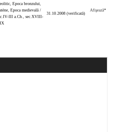
eolitic, Epoca bronzului,
atène, Epoca medievală /
Afişează
*
31.10.2008 (verificată)
ec.IV-III a.Ch., sec.XVIII-
IX