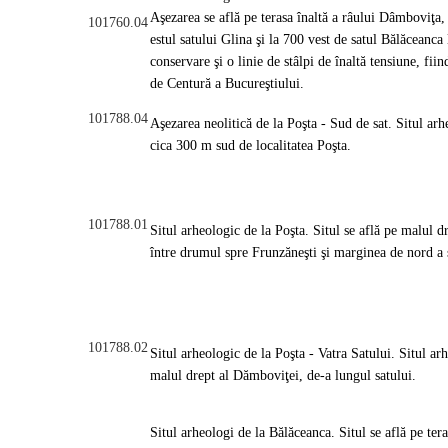
Aşezarea se află pe terasa înaltă a râului Dâmboviţa,
101760.04
estul satului Glina şi la 700 vest de satul Bălăceanca
conservare şi o linie de stâlpi de înaltă tensiune, fii
de Centură a Bucureştiului.
101788.04
Aşezarea neolitică de la Poşta - Sud de sat. Situl arh
cica 300 m sud de localitatea Poşta.
101788.01
Situl arheologic de la Poşta. Situl se află pe malul 
între drumul spre Frunzăneşti şi marginea de nord a
101788.02
Situl arheologic de la Poşta - Vatra Satului. Situl ar
malul drept al Dămboviţei, de-a lungul satului.
Situl arheologi de la Bălăceanca. Situl se află pe tera