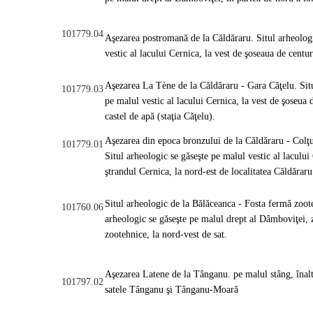
101779.04
Aşezarea postromană de la Căldăraru. Situl arheologi
vestic al lacului Cernica, la vest de şoseaua de cent
Aşezarea La Tène de la Căldăraru - Gara Căţelu. Situ
101779.03
pe malul vestic al lacului Cernica, la vest de şoseua 
castel de apă (staţia Căţelu).
Aşezarea din epoca bronzului de la Căldăraru - Colţu
101779.01
Situl arheologic se găseşte pe malul vestic al lacului
ştrandul Cernica, la nord-est de localitatea Căldărar
Situl arheologic de la Bălăceanca - Fosta fermă zoot
101760.06
arheologic se găseşte pe malul drept al Dâmboviţei, 
zootehnice, la nord-vest de sat.
Aşezarea Latene de la Tânganu. pe malul stâng, înalt
101797.02
satele Tânganu şi Tânganu-Moară