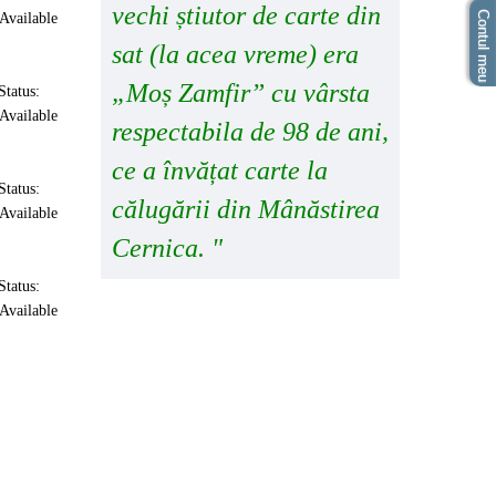
vechi știutor de carte din
Contul meu
sat (la acea vreme) era
„Moș Zamfir” cu vârsta
Status:
respectabila de 98 de ani,
ce a învățat carte la
Status:
călugării din Mânăstirea
Cernica. "
Status: