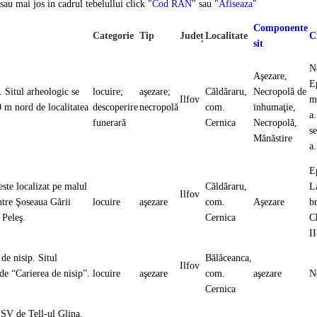
sau mai jos in cadrul tebelullui click
"Cod RAN"
sau
"Afiseaza"
Componente
Categorie
Tip
Județ
Localitate
C
sit
N
Aşezare,
E
. Situl arheologic se
locuire;
aşezare;
Căldăraru,
Necropolă de
Ilfov
m
0 m nord de localitatea
descoperire
necropolă
com.
inhumaţie,
a.
funerară
Cernica
Necropolă,
s
Mănăstire
a
Ep
este localizat pe malul
Căldăraru,
L
Ilfov
intre Şoseaua Gării
locuire
aşezare
com.
Aşezare
b
da Peleş.
Cernica
Ch
I
de nisip. Situl
Bălăceanca,
Ilfov
 de “Carierea de nisip”.
locuire
aşezare
com.
aşezare
N
Cernica
SSV de Tell-ul Glina.