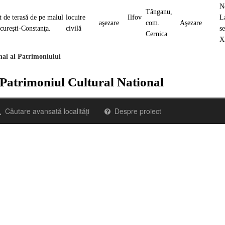
N
Tânganu,
 de terasă de pe malul
locuire
Ilfov
L
aşezare
com.
Aşezare
Bucureşti-Constanţa.
civilă
s
Cernica
X
nal al Patrimoniului
 Patrimoniul Cultural National