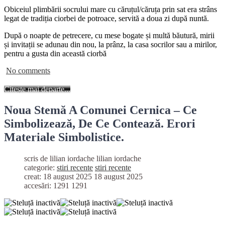
Obiceiul plimbării socrului mare cu căruțul/căruța prin sat era strâns
legat de tradiția ciorbei de potroace, servită a doua zi după nuntă.
După o noapte de petrecere, cu mese bogate și multă băutură, mirii
și invitații se adunau din nou, la prânz, la casa socrilor sau a mirilor,
pentru a gusta din această ciorbă
No comments
Citește mai departe...
Noua Stemă A Comunei Cernica – Ce
Simbolizează, De Ce Contează. Erori
Materiale Simbolistice.
scris de lilian iordache
lilian iordache
categorie:
stiri recente
stiri recente
creat: 18 august 2025
18 august 2025
accesări: 1291
1291