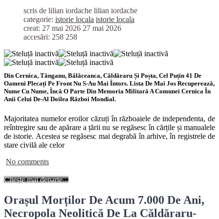
scris de lilian iordache
lilian iordache
categorie:
istorie locala
istorie locala
creat: 27 mai 2026
27 mai 2026
accesări: 258
258
Din Cernica, Tânganu, Bălăceanca, Căldăraru Și Poșta, Cel Puțin 41 De
Oameni Plecați Pe Front Nu S-Au Mai Întors. Lista De Mai Jos Recuperează,
Nume Cu Nume, Încă O Parte Din Memoria Militară A Comunei Cernica În
Anii Celui De-Al Doilea Război Mondial.
Majoritatea numelor eroilor căzuți în războaiele de independenta, de
reîntregire sau de apărare a țării nu se regăsesc în cărțile și manualele
de istorie. Acestea se regăsesc mai degrabă în arhive, în registrele de
stare civilă ale celor
No comments
Citește mai departe...
Orașul Morților De Acum 7.000 De Ani,
Necropola Neolitică De La Căldăraru-