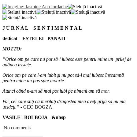
J U R N A L S E N T I M E N T A L
dedicat ESTELEI PANAIT
MOTTO:
”Orice om pe care nu pot să-l iubesc este pentru mine un prilej de
adânca tristeţe.
Orice om pe care l-am iubit şi nu pot să-l mai iubesc înseamnă
pentru mine un pas spre moarte.
Atunci când n-am să mai pot iubi pe nimeni am să mor.
Voi, cei care stiţi că meritaţi dragostea mea aveţi grijă să nu mă
ucideţi.” -
GEO BOGZA
VASILE BOLBOJA -&nbsp
No comments