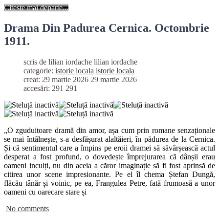
Citește mai departe...
Drama Din Padurea Cernica. Octombrie
1911.
scris de lilian iordache
lilian iordache
categorie:
istorie locala
istorie locala
creat: 29 martie 2026
29 martie 2026
accesări: 291
291
„O zguduitoare dramă din amor, așa cum prin romane senzaționale
se mai întâlnește, s-a desfășurat alaltăieri, în pădurea de la Cernica.
Și că sentimentul care a împins pe eroii dramei să săvârșească actul
desperat a fost profund, o dovedește împrejurarea că dânșii erau
oameni inculți, nu din aceia a căror imaginație să fi fost aprinsă de
citirea unor scene impresionante. Pe el îl chema Ștefan Dungă,
flăcău tânăr și voinic, pe ea, Frangulea Petre, fată frumoasă a unor
oameni cu oarecare stare și
No comments