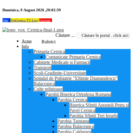
Duminica, 9 August 2026 ,20:02:59
Foto
|
VoxCernica TV Live
|
Emisiuni
|
Căutare ...
Acasa
Rubrici
Info
Primaria Cernica
Comunicate Primaria Cernica
Cabinete Medicale si Farmacii
Transport
Scoli-Gradinite-Universitate
Spitalul de Psihiatrie "Eftimie Diamandescu"
Balaceanca
Culte religioase
Parohii Biserica Ortodoxa Romana
Parohia Cernica
Biserica Sfintii Apostoli Petru si
Pavel Cernica
Parohia Sfintii Trei Ierarhi
Parohia Tanganu
Parohia Balaceanca
Parohia Caldararu