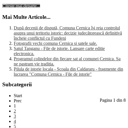
Citește mai departe...
Mai Multe Articole...
După decenii de dispută, Comuna Cernica își reia controlul
asupra unui teritoriu istoric: decizie judecătorească definitivă
încheie conflictul cu Fundeni
Fotografii vechi comuna Cernica si satele sale.
Satul Tanganu - File de istorie. Lansare carte editie
electronica.
Programul colindelor din fiecare sat al comunei Cernica. Sa
ne pastram vie traditia.
Pilula de istorie locala - Scoala din Caldararu - fragmente din
lucrarea "Comuna Cernica - File de istorie"
Subcategorii
Start
Pagina 1 din 8
Prec
1
2
3
4
5