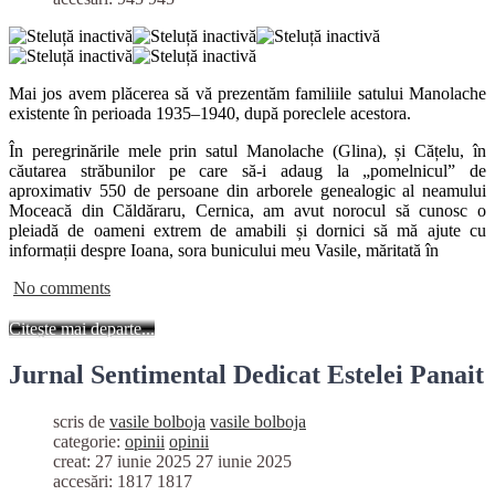
Mai jos avem plăcerea să vă prezentăm familiile satului Manolache
existente în perioada 1935–1940, după poreclele acestora.
În peregrinările mele prin satul Manolache (Glina), și Cățelu, în
căutarea străbunilor pe care să-i adaug la „pomelnicul” de
aproximativ 550 de persoane din arborele genealogic al neamului
Moceacă din Căldăraru, Cernica, am avut norocul să cunosc o
pleiadă de oameni extrem de amabili și dornici să mă ajute cu
informații despre Ioana, sora bunicului meu Vasile, măritată în
No comments
Citește mai departe...
Jurnal Sentimental Dedicat Estelei Panait
scris de
vasile bolboja
vasile bolboja
categorie:
opinii
opinii
creat: 27 iunie 2025
27 iunie 2025
accesări: 1817
1817