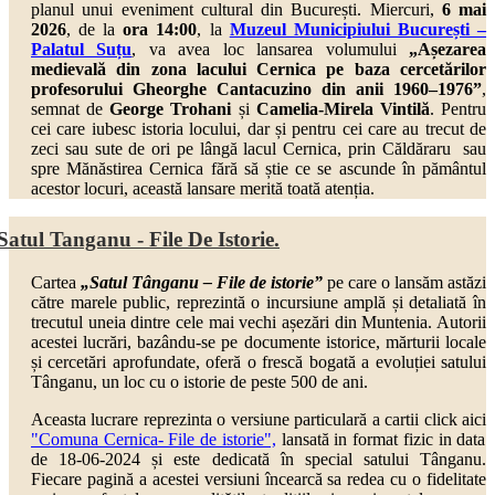
planul unui eveniment cultural din București. Miercuri,
6 mai
2026
, de la
ora 14:00
, la
Muzeul Municipiului București –
Palatul Suțu
,
va avea loc lansarea volumului
„Așezarea
medievală din zona lacului Cernica pe baza cercetărilor
profesorului Gheorghe Cantacuzino din anii 1960–1976”
,
semnat de
George Trohani
și
Camelia-Mirela Vintilă
. Pentru
cei care iubesc istoria locului, dar și pentru cei care au trecut de
zeci sau sute de ori pe lângă lacul Cernica, prin Căldăraru sau
spre Mănăstirea Cernica fără să știe ce se ascunde în pământul
acestor locuri, această lansare merită toată atenția.
Satul Tanganu - File De Istorie.
Cartea
„Satul Tânganu – File de istorie”
pe care o lansăm astăzi
către marele public, reprezintă o incursiune amplă și detaliată în
trecutul uneia dintre cele mai vechi așezări din Muntenia. Autorii
acestei lucrări, bazându-se pe documente istorice, mărturii locale
și cercetări aprofundate, oferă o frescă bogată a evoluției satului
Tânganu, un loc cu o istorie de peste 500 de ani.
Aceasta lucrare reprezinta o versiune particulară a cartii click aici
"Comuna Cernica- File de istorie",
lansată in format fizic in data
de 18-06-2024 și este dedicată în special satului Tânganu.
Fiecare pagină a acestei versiuni încearcă sa redea cu o fidelitate