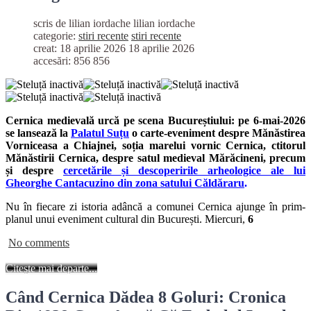
scris de lilian iordache
lilian iordache
categorie:
stiri recente
stiri recente
creat: 18 aprilie 2026
18 aprilie 2026
accesări: 856
856
Cernica medievală urcă pe scena Bucureștiului: pe 6-mai-2026
se lansează la
Palatul Suțu
o carte-eveniment despre Mănăstirea
Vorniceasa a Chiajnei, soția marelui vornic Cernica, ctitorul
Mănăstirii Cernica, despre
satul medieval Mărăcineni,
precum
și despre
cercetările și descoperirile arheologice ale lui
Gheorghe Cantacuzino din zona satului Căldăraru
.
Nu în fiecare zi istoria adâncă a comunei Cernica ajunge în prim-
planul unui eveniment cultural din București. Miercuri,
6
No comments
Citește mai departe...
Când Cernica Dădea 8 Goluri: Cronica