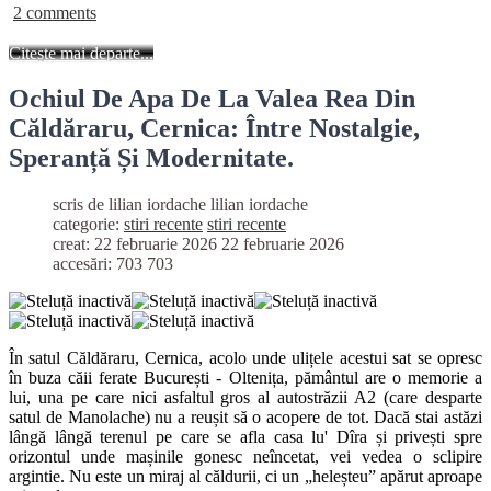
2 comments
Citește mai departe...
Ochiul De Apa De La Valea Rea Din
Căldăraru, Cernica: Între Nostalgie,
Speranță Și Modernitate.
scris de lilian iordache
lilian iordache
categorie:
stiri recente
stiri recente
creat: 22 februarie 2026
22 februarie 2026
accesări: 703
703
În satul Căldăraru, Cernica, acolo unde ulițele acestui sat se opresc
în buza căii ferate București - Oltenița, pământul are o memorie a
lui, una pe care nici asfaltul gros al autostrăzii A2 (care desparte
satul de Manolache) nu a reușit să o acopere de tot.
Dacă stai astăzi
lângă lângă terenul pe care se afla casa lu' Dîra și privești spre
orizontul unde mașinile gonesc neîncetat, vei vedea o sclipire
argintie. Nu este un miraj al căldurii, ci un „heleșteu” apărut aproape