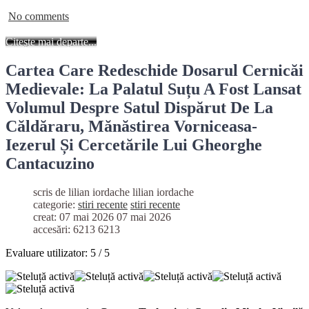
No comments
Citește mai departe...
Cartea Care Redeschide Dosarul Cernicăi
Medievale: La Palatul Suțu A Fost Lansat
Volumul Despre Satul Dispărut De La
Căldăraru, Mănăstirea Vorniceasa-
Iezerul Și Cercetările Lui Gheorghe
Cantacuzino
scris de lilian iordache
lilian iordache
categorie:
stiri recente
stiri recente
creat: 07 mai 2026
07 mai 2026
accesări: 6213
6213
Evaluare utilizator:
5
/
5