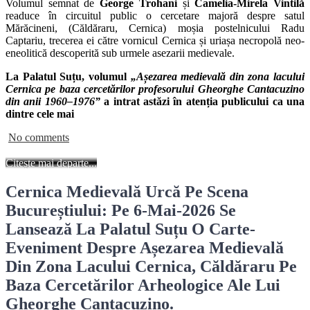
Volumul semnat de
George Trohani
și
Camelia-Mirela Vintilă
readuce în circuitul public o cercetare majoră despre satul
Mărăcineni, (Căldăraru, Cernica) moșia postelnicului Radu
Captariu, trecerea ei către vornicul Cernica și uriașa necropolă neo-
eneolitică descoperită sub urmele asezarii medievale.
La Palatul Suțu, volumul
„Așezarea medievală din zona lacului
Cernica pe baza cercetărilor profesorului Gheorghe Cantacuzino
din anii 1960–1976”
a intrat astăzi în atenția publicului ca una
dintre cele mai
No comments
Citește mai departe...
Cernica Medievală Urcă Pe Scena
Bucureștiului: Pe 6-Mai-2026 Se
Lansează La Palatul Suțu O Carte-
Eveniment Despre Așezarea Medievală
Din Zona Lacului Cernica, Căldăraru Pe
Baza Cercetărilor Arheologice Ale Lui
Gheorghe Cantacuzino.