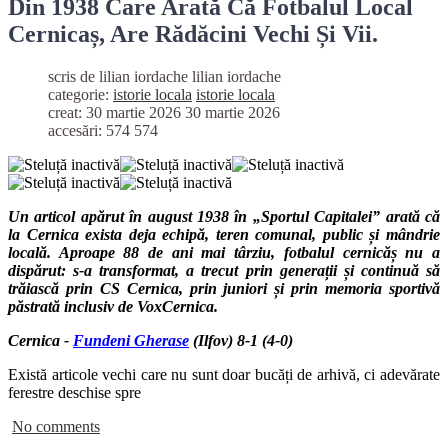
Din 1938 Care Arată Că Fotbalul Local
Cernicaș, Are Rădăcini Vechi Și Vii.
scris de lilian iordache
lilian iordache
categorie:
istorie locala
istorie locala
creat: 30 martie 2026
30 martie 2026
accesări: 574
574
Un articol apărut în august 1938 în „Sportul Capitalei” arată că
la Cernica exista deja echipă, teren comunal, public și mândrie
locală. Aproape 88 de ani mai târziu, fotbalul cernicăș nu a
dispărut: s-a transformat, a trecut prin generații și continuă să
trăiască prin CS Cernica, prin juniori și prin memoria sportivă
păstrată inclusiv de VoxCernica.
Cernica -
Fundeni Gherase
(Ilfov) 8-1 (4-0)
Există articole vechi care nu sunt doar bucăți de arhivă, ci adevărate
ferestre deschise spre
No comments