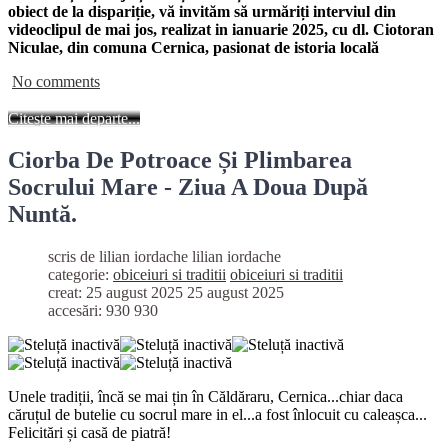
obiect de la dispariție, vă invităm să urmăriți interviul din
videoclipul de mai jos, realizat in ianuarie 2025, cu dl. Ciotoran
Niculae, din comuna Cernica, pasionat de istoria locală
No comments
Citește mai departe...
Ciorba De Potroace Și Plimbarea
Socrului Mare - Ziua A Doua După
Nuntă.
scris de lilian iordache
lilian iordache
categorie:
obiceiuri si traditii
obiceiuri si traditii
creat: 25 august 2025
25 august 2025
accesări: 930
930
Unele tradiții, încă se mai țin în Căldăraru, Cernica...chiar
daca
căruțul de butelie cu socrul mare in el...a fost înlocuit cu caleașca...
Felicitări și casă de piatră!