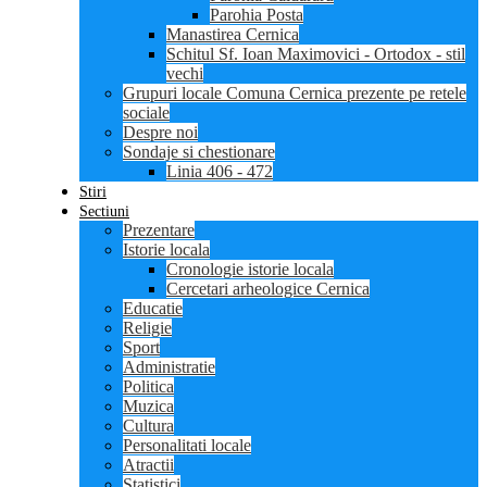
Parohia Posta
Manastirea Cernica
Schitul Sf. Ioan Maximovici - Ortodox - stil
vechi
Grupuri locale Comuna Cernica prezente pe retele
sociale
Despre noi
Sondaje si chestionare
Linia 406 - 472
Stiri
Sectiuni
Prezentare
Istorie locala
Cronologie istorie locala
Cercetari arheologice Cernica
Educatie
Religie
Sport
Administratie
Politica
Muzica
Cultura
Personalitati locale
Atractii
Statistici