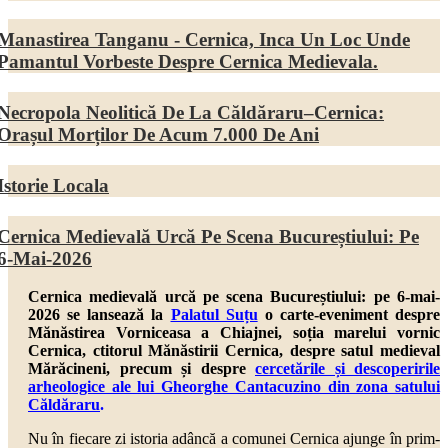
Manastirea Tanganu - Cernica, Inca Un Loc Unde
Pamantul Vorbeste Despre Cernica Medievala.
Necropola Neolitică De La Căldăraru–Cernica:
Orașul Morților De Acum 7.000 De Ani
Istorie Locala
Cernica Medievală Urcă Pe Scena Bucureștiului: Pe
6-Mai-2026
Cernica medievală urcă pe scena Bucureștiului: pe 6-mai-
2026 se lansează la
Palatul Suțu
o carte-eveniment despre
Mănăstirea Vorniceasa a Chiajnei, soția marelui vornic
Cernica, ctitorul Mănăstirii Cernica, despre
satul medieval
Mărăcineni,
precum și despre
cercetările și descoperirile
arheologice ale lui Gheorghe Cantacuzino din zona satului
Căldăraru
.
Nu în fiecare zi istoria adâncă a comunei Cernica ajunge în prim-