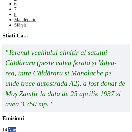
6
7
8
Mai departe
Sfârșit
Stiati Ca...
"Terenul vechiului cimitir al satului
Căldăraru (peste calea ferată și Valea-
rea, intre Căldăraru si Manolache pe
unde trece autostrada A2), a fost donat de
Moș Zamfir la data de 25 aprilie 1937 si
avea 3.750 mp. "
Emisiuni
14
Aug