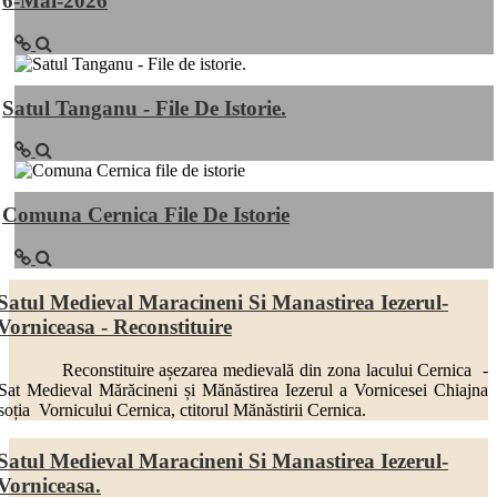
6-Mai-2026
Satul Tanganu - File De Istorie.
Comuna Cernica File De Istorie
Satul Medieval Maracineni Si Manastirea Iezerul-
Vorniceasa - Reconstituire
Reconstituire așezarea medievală din zona lacului Cernica -
Sat Medieval Mărăcineni și Mănăstirea Iezerul a Vornicesei Chiajna
soția Vornicului Cernica, ctitorul Mănăstirii Cernica.
Satul Medieval Maracineni Si Manastirea Iezerul-
Vorniceasa.