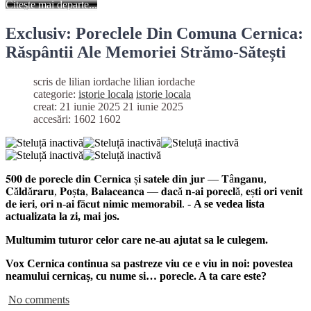
Citește mai departe...
Exclusiv: Poreclele Din Comuna Cernica:
Răspântii Ale Memoriei Strămo-Sătești
scris de lilian iordache
lilian iordache
categorie:
istorie locala
istorie locala
creat: 21 iunie 2025
21 iunie 2025
accesări: 1602
1602
𝟓𝟎𝟎 𝐝𝐞 𝐩𝐨𝐫𝐞𝐜𝐥𝐞 𝐝𝐢𝐧 𝐂𝐞𝐫𝐧𝐢𝐜𝐚 ș𝐢 𝐬𝐚𝐭𝐞𝐥𝐞 𝐝𝐢𝐧 𝐣𝐮𝐫 — 𝐓â𝐧𝐠𝐚𝐧𝐮,
𝐂ă𝐥𝐝ă𝐫𝐚𝐫𝐮, 𝐏𝐨ș𝐭𝐚, 𝐁𝐚𝐥𝐚𝐜𝐞𝐚𝐧𝐜𝐚 — 𝐝𝐚𝐜ă 𝐧-𝐚𝐢 𝐩𝐨𝐫𝐞𝐜𝐥ă, 𝐞ș𝐭𝐢 𝐨𝐫𝐢 𝐯𝐞𝐧𝐢𝐭
𝐝𝐞 𝐢𝐞𝐫𝐢, 𝐨𝐫𝐢 𝐧-𝐚𝐢 𝐟ă𝐜𝐮𝐭 𝐧𝐢𝐦𝐢𝐜 𝐦𝐞𝐦𝐨𝐫𝐚𝐛𝐢𝐥. -
A se vedea lista
actualizata la zi, mai jos.
Multumim tuturor celor care ne-au ajutat sa le culegem.
Vox Cernica continua sa pastreze viu ce e viu in noi: povestea
neamului cernicaș, cu nume si… porecle. A ta care este?
No comments