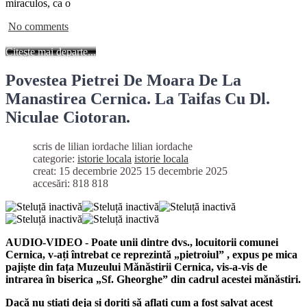
miraculos, ca o
No comments
Citește mai departe...
Povestea Pietrei De Moara De La
Manastirea Cernica. La Taifas Cu Dl.
Niculae Ciotoran.
scris de lilian iordache
lilian iordache
categorie:
istorie locala
istorie locala
creat: 15 decembrie 2025
15 decembrie 2025
accesări: 818
818
AUDIO-VIDEO - Poate unii dintre dvs., locuitorii comunei
Cernica, v-ați întrebat ce reprezintă „pietroiul” , expus pe mica
pajiște din fața Muzeului Mănăstirii Cernica, vis-a-vis de
intrarea în biserica „Sf. Gheorghe” din cadrul acestei mănăstiri.
Dacă nu știați deja și doriți să aflați cum a fost salvat acest