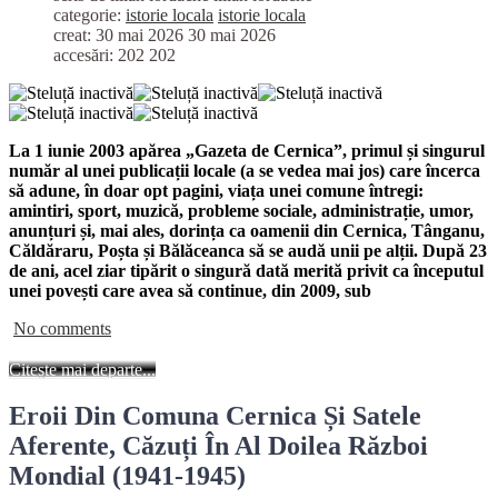
categorie:
istorie locala
istorie locala
creat: 30 mai 2026
30 mai 2026
accesări: 202
202
La 1 iunie 2003 apărea „Gazeta de Cernica”, primul și singurul
număr al unei publicații locale (a se vedea mai jos) care încerca
să adune, în doar opt pagini, viața unei comune întregi:
amintiri, sport, muzică, probleme sociale, administrație, umor,
anunțuri și, mai ales, dorința ca oamenii din Cernica, Tânganu,
Căldăraru, Poșta și Bălăceanca să se audă unii pe alții. După 23
de ani, acel ziar tipărit o singură dată merită privit ca începutul
unei povești care avea să continue, din 2009, sub
No comments
Citește mai departe...
Eroii Din Comuna Cernica Și Satele
Aferente, Căzuți În Al Doilea Război
Mondial (1941-1945)