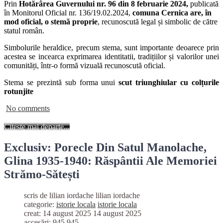
Prin
Hotărârea Guvernului nr. 96 din 8 februarie 2024,
publicată
în Monitorul Oficial nr. 136/19.02.2024,
comuna Cernica are, în
mod oficial, o stemă proprie
, recunoscută legal și simbolic de către
statul român.
Simbolurile heraldice, precum stema, sunt importante deoarece prin
acestea se incearca exprimarea identitatii, tradițiilor și valorilor unei
comunități, într-o formă vizuală recunoscută oficial.
Stema se prezintă sub forma unui
scut triunghiular cu colțurile
rotunjite
No comments
Citește mai departe...
Exclusiv: Porecle Din Satul Manolache,
Glina 1935-1940: Răspântii Ale Memoriei
Strămo-Sătești
scris de lilian iordache
lilian iordache
categorie:
istorie locala
istorie locala
creat: 14 august 2025
14 august 2025
accesări: 945
945