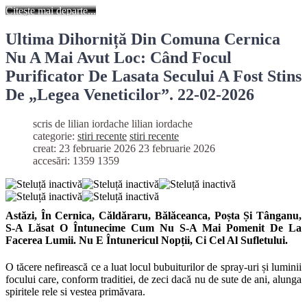
Citește mai departe...
Ultima Dihorniță Din Comuna Cernica
Nu A Mai Avut Loc: Când Focul
Purificator De Lasata Secului A Fost Stins
De „Legea Veneticilor”. 22-02-2026
scris de lilian iordache
lilian iordache
categorie:
stiri recente
stiri recente
creat: 23 februarie 2026
23 februarie 2026
accesări: 1359
1359
Astăzi, În Cernica, Căldăraru, Bălăceanca, Poșta Și Tânganu,
S-A Lăsat O Întunecime Cum Nu S-A Mai Pomenit De La
Facerea Lumii. Nu E Întunericul Nopții, Ci Cel Al Sufletului.
O tăcere nefirească ce a luat locul bubuiturilor de spray-uri și luminii
focului care, conform traditiei, de zeci dacă nu de sute de ani, alunga
spiritele rele si vestea primăvara.