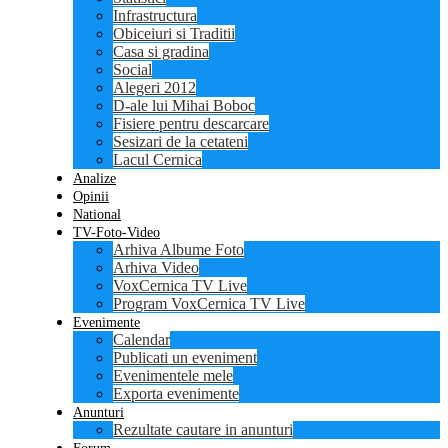
Infrastructura
Obiceiuri si Traditii
Casa si gradina
Social
Alegeri 2012
D-ale lui Mihai Boboc
Fisiere pentru descarcare
Sesizari de la cetateni
Lacul Cernica
Analize
Opinii
National
TV-Foto-Video
Arhiva Albume Foto
Arhiva Video
VoxCernica TV Live
Program VoxCernica TV Live
Evenimente
Calendar
Publicati un eveniment
Evenimentele mele
Exporta evenimente
Anunturi
Rezultate cautare in anunturi