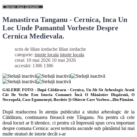
Citește mai departe...
Manastirea Tanganu - Cernica, Inca Un
Loc Unde Pamantul Vorbeste Despre
Cernica Medievala.
scris de lilian iordache
lilian iordache
categorie:
istorie locala
istorie locala
creat: 10 mai 2026
10 mai 2026
accesări: 1386
1386
GALERIE FOTO - După Căldăraru - Cernica, Un Alt Sit Arheologic Arată
Cât De Veche Este Istoria Comunei: Încă O Mănăstire Dispărută, O
Necropolă, Case Egumenești, Bordeie Și Obiecte Care Vorbesc...din Pământ.
După readucerea în atenția publicului a sitului arheologic de la
Căldăraru, continuarea firească este Tânganu. Nu pentru că cele
două locuri ar fi identice, ci pentru că împreună spun ceva important
despre comuna Cernica: acest teritoriu ascunde sub pământul lui mai
multe straturi de istorie decât s-ar