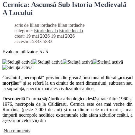
Cernica: Ascunsă Sub Istoria Medievală
A Locului
scris de lilian iordache
lilian iordache
categorie:
istorie locala
istorie locala
creat: 19 mai 2026
19 mai 2026
accesări: 5833
5833
Evaluare utilizator:
5
/
5
Cuvântul ,,necropolă" provine din greacă, însemnând literal
„orașul
morților”
și se referă la un cimitir de mari dimensiuni, subteran sau
la suprafață, specific mai ales civilizațiilor antice.
Descoperită în urma săpăturilor arheologice desfășurate între 1960 și
1976, necropola de la Căldăraru, Cernica este cea mai veche din
România (peste 7.000 de ani) și una dintre cele mai mari și mai
timpurii necropole neolitice extramurale (din afara zidurilor cetății, a
așezarilor celor vii) din
No comments