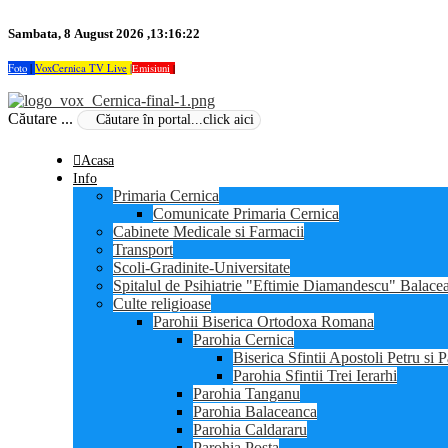
Sambata, 8 August 2026 ,13:16:22
Foto
|
VoxCernica TV Live
|
Emisiuni
|
Căutare ...
Acasa
Info
Primaria Cernica
Comunicate Primaria Cernica
Cabinete Medicale si Farmacii
Transport
Scoli-Gradinite-Universitate
Spitalul de Psihiatrie "Eftimie Diamandescu" Balace
Culte religioase
Parohii Biserica Ortodoxa Romana
Parohia Cernica
Biserica Sfintii Apostoli Petru si 
Parohia Sfintii Trei Ierarhi
Parohia Tanganu
Parohia Balaceanca
Parohia Caldararu
Parohia Posta