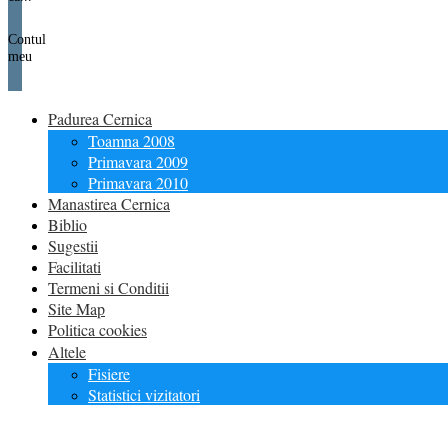
Contul
meu
Padurea Cernica
Toamna 2008
Primavara 2009
Primavara 2010
Manastirea Cernica
Biblio
Sugestii
Facilitati
Termeni si Conditii
Site Map
Politica cookies
Altele
Fisiere
Statistici vizitatori