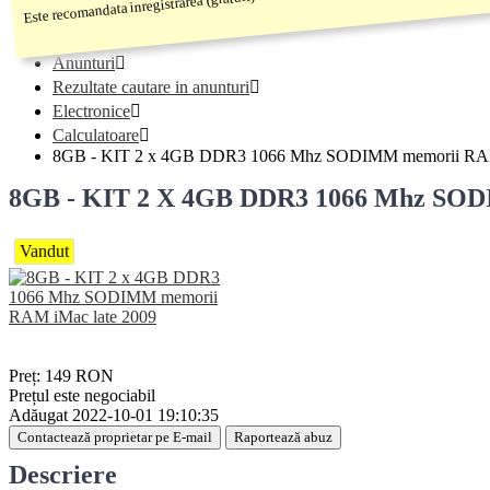
Sunteți aici:
Acasă
Anunturi
Rezultate cautare in anunturi
Electronice
Calculatoare
8GB - KIT 2 x 4GB DDR3 1066 Mhz SODIMM memorii RAM
8GB - KIT 2 X 4GB DDR3 1066 Mhz SO
Vandut
Preț:
149
RON
Prețul este negociabil
Adăugat
2022-10-01 19:10:35
Contactează proprietar pe E-mail
Raportează abuz
Descriere