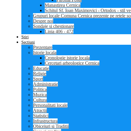
Manastirea Cernica
Schitul Sf. Ioan Maximovici - Ortodox - stil ve
Grupuri locale Comuna Cernica prezente pe retele so
Despre noi
Sondaje si chestionare
Linia 406 - 472
Stiri
Sectiuni
Prezentare
Istorie locala
Cronologie istorie locala
Cercetari arheologice Cernica
Educatie
Religie
Sport
Administratie
Politica
Muzica
Cultura
Personalitati locale
Atractii
Statistici
Infrastructura
Obiceiuri si Traditii