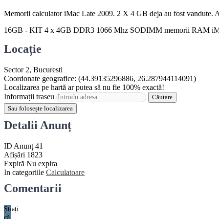
Memorii calculator iMac Late 2009. 2 X 4 GB deja au fost vandute.
16GB - KIT 4 x 4GB DDR3 1066 Mhz SODIMM memorii RAM iMa
Locație
Sector 2, Bucuresti
Coordonate geografice:
(44.39135296886, 26.287944114091)
Localizarea pe hartă ar putea să nu fie 100% exactă!
Informații traseu
Sau folosește localizarea
Detalii Anunț
ID Anunț
41
Afișări
1823
Expiră
Nu expira
In categoriile
Calculatoare
Comentarii
Știați
că...