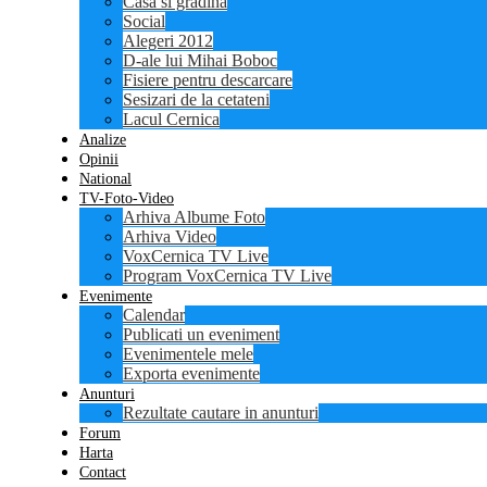
Casa si gradina
Social
Alegeri 2012
D-ale lui Mihai Boboc
Fisiere pentru descarcare
Sesizari de la cetateni
Lacul Cernica
Analize
Opinii
National
TV-Foto-Video
Arhiva Albume Foto
Arhiva Video
VoxCernica TV Live
Program VoxCernica TV Live
Evenimente
Calendar
Publicati un eveniment
Evenimentele mele
Exporta evenimente
Anunturi
Rezultate cautare in anunturi
Forum
Harta
Contact