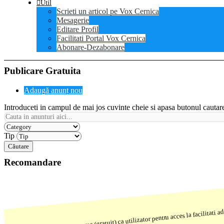
Util
Scrieti un articol pe Vox Cernica
Mesagerie
Editare Profil
Facilitati Portal Vox Cernica
Abonare-Dezabonare
Publicare Gratuita
Adaugă anunț nou
Introduceti in campul de mai jos cuvinte cheie si apasa butonul cautar
Tip
Căutare
Recomandare
Este recomandata inregistrarea (gratuit) ca utilizator pentru acces la facilitati