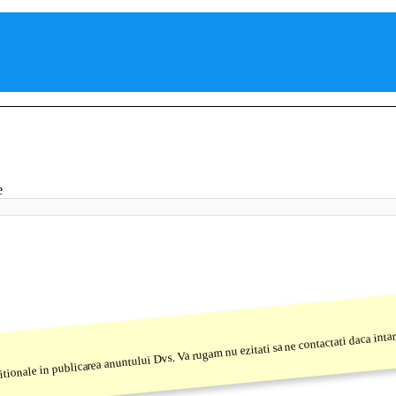
e
 aditionale in publicarea anuntului Dvs. Va rugam nu ezitati sa ne contactati daca in