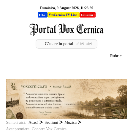
Duminica, 9 August 2026 ,11:23:40
Foto
|
VoxCernica TV Live
|
Emisiuni
|
Rubrici
Acasa
Info
Stiri
Sectiuni
Analize
Sunteți aici:
Acasă
Sectiuni
Muzica
Avanpremiera. Concert Vox Cernica
Opinii