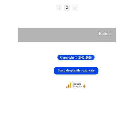
1
2
Rubrici
Știați că...
Contul meu
Padurea Cernica
Copyright © 2002-202
6
Manastirea Cernica
Toate drepturile rezervate
Biblio
Sugestii
Facilitati
Termeni si Conditii