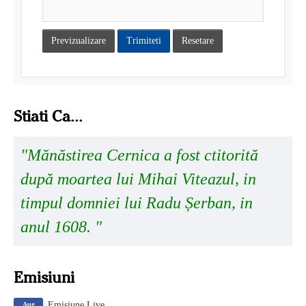
Previzualizare
Trimiteti
Resetare
Stiati Ca...
"Mănăstirea Cernica a fost ctitorită
după moartea lui Mihai Viteazul, in
timpul domniei lui Radu Șerban, in
anul 1608. "
Emisiuni
Emisiune Live
Aug