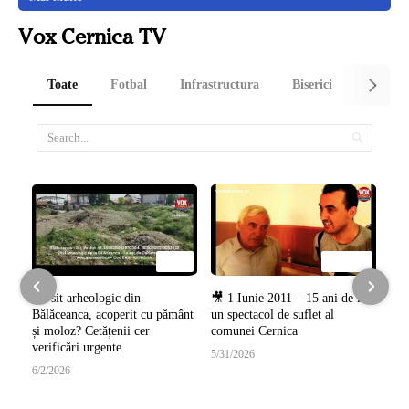
Schitul Sf. Ioan Maximovici - Ortodox - stil vechi
Vox Cernica TV
Parohia Sfintii Trei Ierarhi - Cimitir Cernica 2:
Articole rubrica: Religie
Toate
Fotbal
Infrastructura
Biserici
Manasti
01:35
02:06:08
14:16
57:23
Cartea care redeschide dosarul
Paul Daniel Sava, din
Un sit arheologic din
🎥 1 Iunie 2011 – 15 ani de la
Cernicăi medievale.
Tânganu–Cernica, campion
Bălăceanca, acoperit cu pământ
un spectacol de suflet al
național la Ju-Jitsu în 2026.
5/7/2026
și moloz? Cetățenii cer
comunei Cernica
verificări urgente.
5/29/2026
5/31/2026
6/2/2026