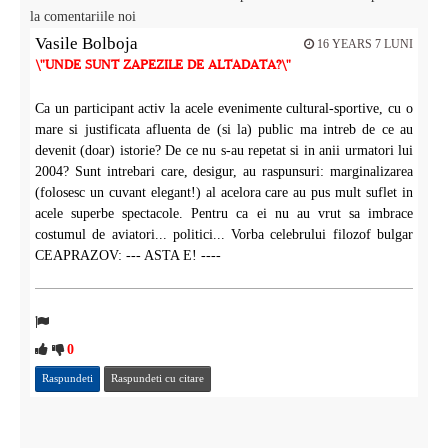
la comentariile noi
Vasile Bolboja
16 YEARS 7 LUNI
\"UNDE SUNT ZAPEZILE DE ALTADATA?\"
Ca un participant activ la acele evenimente cultural-sportive, cu o
mare si justificata afluenta de (si la) public ma intreb de ce au
devenit (doar) istorie? De ce nu s-au repetat si in anii urmatori lui
2004? Sunt intrebari care, desigur, au raspunsuri: marginalizarea
(folosesc un cuvant elegant!) al acelora care au pus mult suflet in
acele superbe spectacole. Pentru ca ei nu au vrut sa imbrace
costumul de aviatori... politici... Vorba celebrului filozof bulgar
CEAPRAZOV: --- ASTA E! ----
0
Raspundeti
Raspundeti cu citare