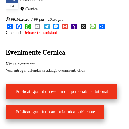
14
Cernica
08.14.2026
3:00 pm
-
10:30 pm
Share
Facebook
WhatsApp
Email
Telegram
Messenger
Gmail
Yahoo
X
Message
Share
Click aici:
Reluare transmisiuni
Mail
Evenimente Cernica
Niciun eveniment
Vezi intregul calendar si adauga eveniment: click
Publicati gratuit un eveniment personal/institutional
Publicati gratuit un anunt la mica publicitate