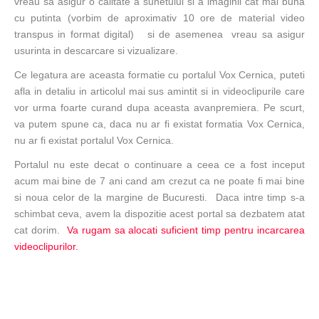
vreau sa asigur o calitate a sunetului si a imaginii cat mai buna
cu putinta (vorbim de aproximativ 10 ore de material video
transpus in format digital) si de asemenea vreau sa asigur
usurinta in descarcare si vizualizare.
Ce legatura are aceasta formatie cu portalul Vox Cernica, puteti
afla in detaliu in articolul mai sus amintit si in videoclipurile care
vor urma foarte curand dupa aceasta avanpremiera. Pe scurt,
va putem spune ca, daca nu ar fi existat formatia Vox Cernica,
nu ar fi existat portalul Vox Cernica.
Portalul nu este decat o continuare a ceea ce a fost inceput
acum mai bine de 7 ani cand am crezut ca ne poate fi mai bine
si noua celor de la margine de Bucuresti. Daca intre timp s-a
schimbat ceva, avem la dispozitie acest portal sa dezbatem atat
cat dorim.
Va rugam sa alocati suficient timp pentru incarcarea
videoclipurilor.