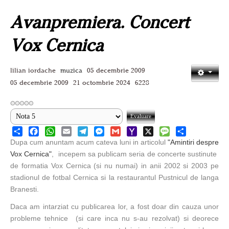
Avanpremiera. Concert
National
Vox Cernica
TV-Foto-Video
Evenimente
lilian iordache
muzica
05 decembrie 2009
05 decembrie 2009
21 octombrie 2024
6228
Anunturi
Forum
Harta
Share
Facebook
WhatsApp
Email
Telegram
Messenger
Gmail
Yahoo
X
Message
Share
Dupa cum anuntam acum cateva luni in articolul
"Amintiri despre
Contact
Mail
Vox Cernica"
,
incepem sa publicam seria de concerte sustinute
de formatia Vox Cernica (si nu numai) in anii 2002 si 2003 pe
Util
stadionul de fotbal Cernica si la restaurantul Pustnicul de langa
Branesti.
Daca am intarziat cu publicarea lor, a fost doar din cauza unor
probleme tehnice (si care inca nu s-au rezolvat) si deorece