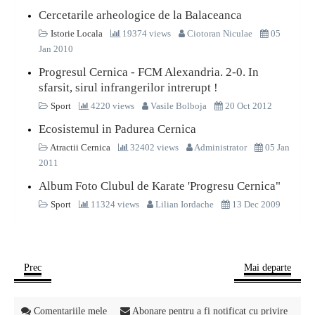
Cercetarile arheologice de la Balaceanca
Istorie Locala
19374 views
Ciotoran Niculae
05
Jan 2010
Progresul Cernica - FCM Alexandria. 2-0. In
sfarsit, sirul infrangerilor intrerupt !
Sport
4220 views
Vasile Bolboja
20 Oct 2012
Ecosistemul in Padurea Cernica
Atractii Cernica
32402 views
Administrator
05 Jan
2011
Album Foto Clubul de Karate 'Progresu Cernica"
Sport
11324 views
Lilian Iordache
13 Dec 2009
Prec
Mai departe
Comentariile mele
Abonare pentru a fi notificat cu privire