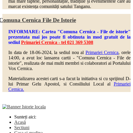
mai mare faptele, personalitățile, tradițiile și evenimentele care au
marcat existența comunități satului Tanganu.
Comuna Cernica File De Istorie
INFORMARE: Cartea "Comuna Cernica - File de istorie"
prezentata mai jos poate fi obtinuta in mod gratuit de la
sediul
Primariei Cernica - tel 021 369 5308
In data de 18-06-2024, la sediul nou al
Primariei Cernica
, orele
14:00, a avut loc lansarea cartii - "Comuna Cernica - File de
istorie", realizata de mai multi
membri si colaboratori ai Portalului
Vox Cernica.
Materializarea acestei carti s-a facut la initiativa si cu sprijinul D-
lui Primar Gelu Apostol, si Consiliului Local al
Primariei
Cernica.
Sunteți aici:
Acasă
Sectiuni
Casa si gradina