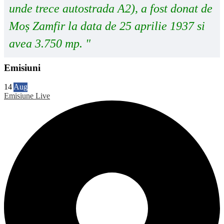
unde trece autostrada A2), a fost donat de
Moș Zamfir la data de 25 aprilie 1937 si
avea 3.750 mp. "
Emisiuni
14
Aug
Emisiune Live