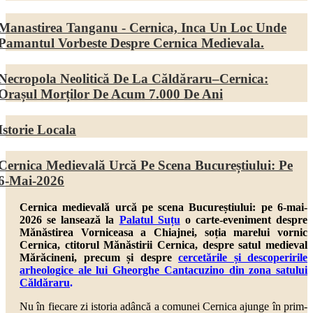
Manastirea Tanganu - Cernica, Inca Un Loc Unde
Pamantul Vorbeste Despre Cernica Medievala.
Necropola Neolitică De La Căldăraru–Cernica:
Orașul Morților De Acum 7.000 De Ani
Istorie Locala
Cernica Medievală Urcă Pe Scena Bucureștiului: Pe
6-Mai-2026
Cernica medievală urcă pe scena Bucureștiului: pe 6-mai-
2026 se lansează la
Palatul Suțu
o carte-eveniment despre
Mănăstirea Vorniceasa a Chiajnei, soția marelui vornic
Cernica, ctitorul Mănăstirii Cernica, despre
satul medieval
Mărăcineni,
precum și despre
cercetările și descoperirile
arheologice ale lui Gheorghe Cantacuzino din zona satului
Căldăraru
.
Nu în fiecare zi istoria adâncă a comunei Cernica ajunge în prim-