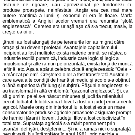
riscurile de rigoare, i-au aprovizionat pe londonezi cu
produse proaspete, neinfestate.
Anglia
era cea mai mare
putere maritimă a lumii şi exportul ei era în floare. Marfa
emblematică a Angliei acelor vremuri era renumita “ştofă
englezească”. Cererea era uriaşă aşa că s-a trecut, masiv, la
creşterea oilor,
ţăranii au fost alungaţi de pe terenurile lor, au migrat către
oraşe şi au devenit proletari. Avantajele capitalismului
incipient au fost multiple: exista materie primă, se năştea o
industrie textilă puternică, industrie care logic şi legic a
impulsionat şi alte ramuri pe orizontală, exista forţă de muncă
ieftină, etc. Aşa a apărut celebra zicală englezească: “Oaia l-
a mâncat pe om”. Creşterea oilor a fost transferată Australiei
care avea alte condiţii de hrană şi mediu şi acolo s-a obţinut
o lână superioară (fir lung şi subţire). Păşunile englezeşti s-
au transformat în altă emblemă: “gazonul englezesc”. Şi, ca
să glumim, pe el s-a născut minunea şi jucăria mileniului
trecut: fotbalul. Întotdeauna Ilfovul a fost un judeţ eminamente
agricol. Marele oraş din interiorul lui a fost şi este un mare
consumator de produse agricole proaspete asigurate prompt
de harnicii ţărani ilfoveni. Judeţul Ilfov a fost colectivizat în
totalitate. Suprafaţa agricolă s-a mărit permanent prin
asanări, defrişări, desţeleniri... Şi nu a ramas nici o suprafaţă
necultivată. Nu întâmplător în anul 1981, prin decizie a