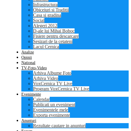
Infrastructura
Obiceiuri si Traditii
Casa si gradina
Social
Alegeri 2012
D-ale lui Mihai Boboc
Fisiere pentru descarcare
Sesizari de la cetateni
Lacul Cernica
Analize
Opinii
National
TV-Foto-Video
Arhiva Albume Foto
Arhiva Video
VoxCernica TV Live
Program VoxCernica TV Live
Evenimente
Calendar
Publicati un eveniment
Evenimentele mele
Exporta evenimente
Anunturi
Rezultate cautare in anunturi