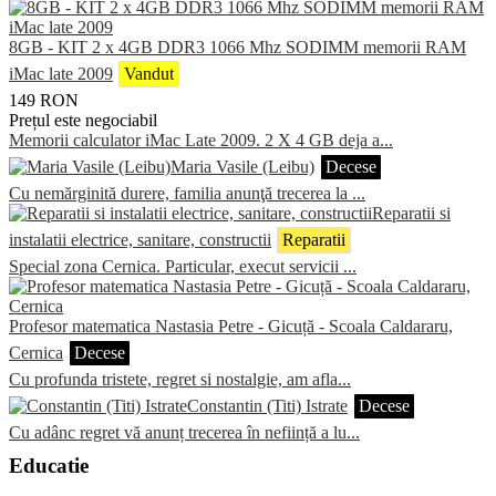
8GB - KIT 2 x 4GB DDR3 1066 Mhz SODIMM memorii RAM
iMac late 2009
Vandut
149
RON
Prețul este negociabil
Memorii calculator iMac Late 2009. 2 X 4 GB deja a...
Maria Vasile (Leibu)
Decese
Cu nemărginită durere, familia anunţă trecerea la ...
Reparatii si
instalatii electrice, sanitare, constructii
Reparatii
Special zona Cernica. Particular, execut servicii ...
Profesor matematica Nastasia Petre - Gicuță - Scoala Caldararu,
Cernica
Decese
Cu profunda tristete, regret si nostalgie, am afla...
Constantin (Titi) Istrate
Decese
Cu adânc regret vă anunț trecerea în neființă a lu...
Educatie