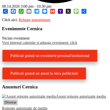
08.14.2026
3:00 pm
-
10:30 pm
Share
Facebook
WhatsApp
Email
Telegram
Messenger
Gmail
Yahoo
X
Message
Share
Click aici:
Reluare transmisiuni
Mail
Evenimente Cernica
Niciun eveniment
Vezi intregul calendar si adauga eveniment: click
Publicati gratuit un eveniment personal/institutional
Publicati gratuit un anunt la mica publicitate
Anunturi Cernica
Anunt reinoire autorizatie mediu
Diverse
Reinoire autorizatie de mediu