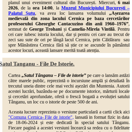
planul unui eveniment cultural din București. Miercuri,
6 mai
2026
, de la
ora 14:00
, la
Muzeul Municipiului București –
Palatul Suțu
,
va avea loc lansarea volumului
„Așezarea
medievală din zona lacului Cernica pe baza cercetărilor
profesorului Gheorghe Cantacuzino din anii 1960–1976”
,
semnat de
George Trohani
și
Camelia-Mirela Vintilă
. Pentru
cei care iubesc istoria locului, dar și pentru cei care au trecut de
zeci sau sute de ori pe lângă lacul Cernica, prin Căldăraru sau
spre Mănăstirea Cernica fără să știe ce se ascunde în pământul
acestor locuri, această lansare merită toată atenția.
Satul Tanganu - File De Istorie.
Cartea
„Satul Tânganu – File de istorie”
pe care o lansăm astăzi
către marele public, reprezintă o incursiune amplă și detaliată în
trecutul uneia dintre cele mai vechi așezări din Muntenia. Autorii
acestei lucrări, bazându-se pe documente istorice, mărturii locale
și cercetări aprofundate, oferă o frescă bogată a evoluției satului
Tânganu, un loc cu o istorie de peste 500 de ani.
Aceasta lucrare reprezinta o versiune particulară a cartii click aici
"Comuna Cernica- File de istorie",
lansată in format fizic in data
de 18-06-2024 și este dedicată în special satului Tânganu.
Fiecare pagină a acestei versiuni încearcă sa redea cu o fidelitate