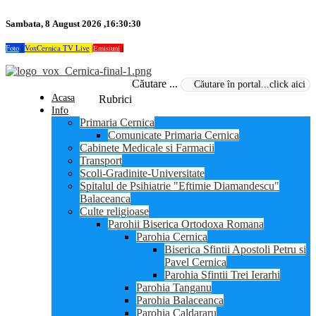
Sambata, 8 August 2026 ,16:30:30
Foto
|
VoxCernica TV Live
|
Emisiuni
|
Căutare ...
Acasa
Rubrici
Info
Primaria Cernica
Comunicate Primaria Cernica
Cabinete Medicale si Farmacii
Transport
Scoli-Gradinite-Universitate
Spitalul de Psihiatrie "Eftimie Diamandescu"
Balaceanca
Culte religioase
Parohii Biserica Ortodoxa Romana
Parohia Cernica
Biserica Sfintii Apostoli Petru si
Pavel Cernica
Parohia Sfintii Trei Ierarhi
Parohia Tanganu
Parohia Balaceanca
Parohia Caldararu