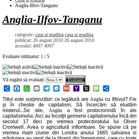
Anglia-Ilfov-Tanganu
Anglia-Ilfov-Tanganu
categorie:
casa si gradina
casa si gradina
publicat: 26 august 2010
26 august 2010
accesări: 4997
4997
Evaluare utilizator:
1
/
5
Vă rugăm să evaluați
Share
Facebook
WhatsApp
Email
Telegram
Messenger
Gmail
Yahoo
X
Message
Share
Titlul este surprinzător: ce legătură are
Anglia
cu Ilfovul? Fie
Mail
şi în chestie de capitalism. Să încercăm să eludăm
misterul...Se stie,
Anglia
a fost protocronistă în ale
capitalismului. Aici au încolţit germenii capitalismului încă din
secolul 17 deci pe vremea protectoratului lui Oliver
Cromwell. Avea o agricultură infloritoare. Se spune că pe
vremea marii ciume din Londra anului 1665 salvarea si
mântuirea au venit de la ţăranii din împrejurimi, care cu toate