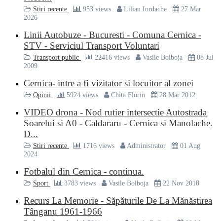
Stiri recente
953 views
Lilian Iordache
27 Mar
2026
Linii Autobuze - Bucuresti - Comuna Cernica -
STV - Serviciul Transport Voluntari
Transport public
22416 views
Vasile Bolboja
08 Jul
2009
Cernica- intre a fi vizitator si locuitor al zonei
Opinii
5924 views
Chita Florin
28 Mar 2012
VIDEO drona - Nod rutier intersectie Autostrada
Soarelui si A0 - Caldararu - Cernica si Manolache.
D...
Stiri recente
1716 views
Administrator
01 Aug
2024
Fotbalul din Cernica - continua.
Sport
3783 views
Vasile Bolboja
22 Nov 2018
Recurs La Memorie - Săpăturile De La Mănăstirea
Tânganu 1961-1966