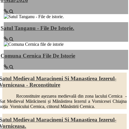
6-Mai-2026
Satul Tanganu - File De Istorie.
Comuna Cernica File De Istorie
Satul Medieval Maracineni Si Manastirea Iezerul-
Vorniceasa - Reconstituire
Reconstituire așezarea medievală din zona lacului Cernica -
Sat Medieval Mărăcineni și Mănăstirea Iezerul a Vornicesei Chiajna
soția Vornicului Cernica, ctitorul Mănăstirii Cernica.
Satul Medieval Maracineni Si Manastirea Iezerul-
Vorniceasa.