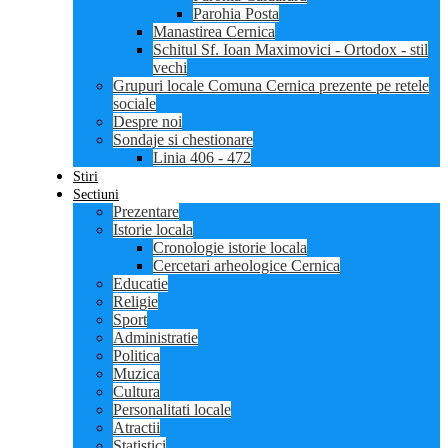
Parohia Posta
Manastirea Cernica
Schitul Sf. Ioan Maximovici - Ortodox - stil
vechi
Grupuri locale Comuna Cernica prezente pe retele
sociale
Despre noi
Sondaje si chestionare
Linia 406 - 472
Stiri
Sectiuni
Prezentare
Istorie locala
Cronologie istorie locala
Cercetari arheologice Cernica
Educatie
Religie
Sport
Administratie
Politica
Muzica
Cultura
Personalitati locale
Atractii
Statistici