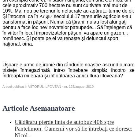
cele aproximativ 700 hectare nu sunt cultivate mai mult de
10%. Mai nou pe terenurile nelucrate au apărut... turme de oi.
Şi întocmai ca în
Anglia
secolului 17 terenurile agricole s-au
transformat în păşuni. Numai că ţăranii nu au fost alungaţi
pentru a face loc nevinovatelor patrupede... Să înţelegem că
în viitor în locul improvizatelor păşuni va apare un gazon...
românesc. Şi poate pe el va renaşte şi defunctul sport
naţional, oina.
Uşoarele urme de ironie din rândurile noastre ascund o mare
tristeţe înmagazinată într-o întrebare simplă: încotro se
îndreaptă milenara şi infloritoarea agricultură ilfoveană?
Articol publicat in VIITORUL ILFOVEAN - nr. 125/august 2010
Articole Asemanatoare
Căldăraru pierde linia de autobuz 406 spre
Pantelimon. Oamenii vor să fie întrebați ce doresc:
Nicol...