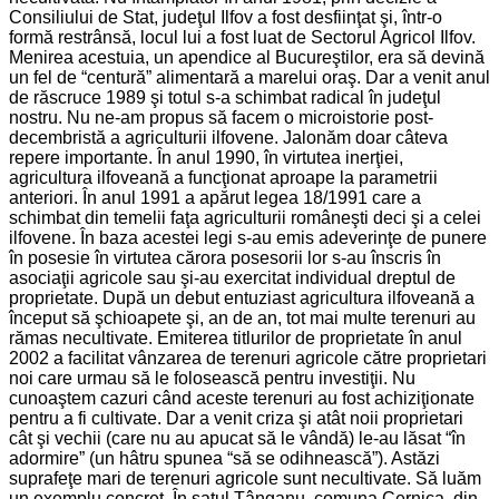
Consiliului de Stat, judeţul Ilfov a fost desfiinţat şi, într-o
formă restrânsă, locul lui a fost luat de Sectorul Agricol Ilfov.
Menirea acestuia, un apendice al Bucureştilor, era să devină
un fel de “centură” alimentară a marelui oraş. Dar a venit anul
de răscruce 1989 şi totul s-a schimbat radical în judeţul
nostru. Nu ne-am propus să facem o microistorie post-
decembristă a agriculturii ilfovene. Jalonăm doar câteva
repere importante. În anul 1990, în virtutea inerţiei,
agricultura ilfoveană a funcţionat aproape la parametrii
anteriori. În anul 1991 a apărut legea 18/1991 care a
schimbat din temelii faţa agriculturii româneşti deci şi a celei
ilfovene. În baza acestei legi s-au emis adeverinţe de punere
în posesie în virtutea cărora posesorii lor s-au înscris în
asociaţii agricole sau şi-au exercitat individual dreptul de
proprietate. După un debut entuziast agricultura ilfoveană a
început să şchioapete şi, an de an, tot mai multe terenuri au
rămas necultivate. Emiterea titlurilor de proprietate în anul
2002 a facilitat vânzarea de terenuri agricole către proprietari
noi care urmau să le folosească pentru investiţii. Nu
cunoaştem cazuri când aceste terenuri au fost achiziţionate
pentru a fi cultivate. Dar a venit criza şi atât noii proprietari
cât şi vechii (care nu au apucat să le vândă) le-au lăsat “în
adormire” (un hâtru spunea “să se odihnească”). Astăzi
suprafeţe mari de terenuri agricole sunt necultivate. Să luăm
un exemplu concret. În satul Tânganu, comuna Cernica, din