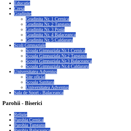
Educatie
Cresa
Gradinite
Gradinita Nr. 1 Cernica
Gradinita Nr. 2 Tanganu
Gradinita Nr. 3 Posta
Gradinita Nr. 4 Balaceanca
Gradinita Nr. 5 Caldararu
Scoli Gimnaziale
Scoala Gimnaziala Nr.1 Cernica
Scoala Gimnaziala Nr.2 Tanganu
Scoala Gimnaziala Nr.3 Balaceanca
Scoala Gimnaziala Nr.4 Caldararu
Universitatea Adventus
Site oficial
Scoala Sanitara
Universitatea Adventus
Sala de Sport - Balaceanca
Parohii - Biserici
Religie
Parohia Cernica
Parohia Tanganu
Parohia Balaceanca