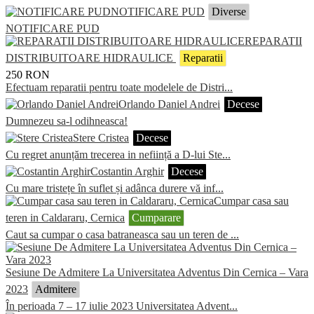
NOTIFICARE PUD
Diverse
NOTIFICARE PUD
REPARATII
DISTRIBUITOARE HIDRAULICE
Reparatii
250
RON
Efectuam reparatii pentru toate modelele de Distri...
Orlando Daniel Andrei
Decese
Dumnezeu sa-l odihneasca!
Stere Cristea
Decese
Cu regret anunțăm trecerea in neființă a D-lui Ste...
Costantin Arghir
Decese
Cu mare tristețe în suflet și adânca durere vă inf...
Cumpar casa sau
teren in Caldararu, Cernica
Cumparare
Caut sa cumpar o casa batraneasca sau un teren de ...
Sesiune De Admitere La Universitatea Adventus Din Cernica – Vara
2023
Admitere
În perioada 7 – 17 iulie 2023 Universitatea Advent...