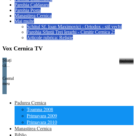
Parohia Caldararu
Parohia Posta
Manastirea Cernica
Mai multe
Schitul Sf. Ioan Maximovici - Ortodox - stil vechi
Parohia Sfintii Trei Ierarhi - Cimitir Cernica 2:
Articole rubrica: Religie
Vox Cernica TV
Știați
Rubrici
că...
Contul
meu
Padurea Cernica
Toamna 2008
Primavara 2009
Primavara 2010
Manastirea Cernica
Biblio