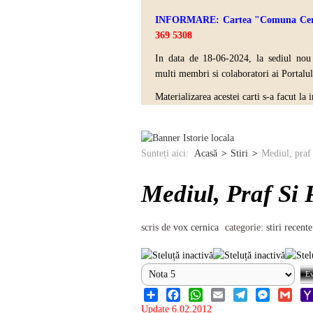
INFORMARE: Cartea "Comuna Cernica 
369 5308
In data de 18-06-2024, la sediul no
multi
membri si colaboratori ai Portalu
Materializarea acestei carti s-a facut la
Sunteți aici:
Acasă
Stiri
Mediul, praf 
Mediul, Praf Si 
scris de
vox cernica
categorie:
stiri recente
Share
Facebook
WhatsApp
Email
Telegram
Messenger
Gmail
Ya
Update 6.02.2012