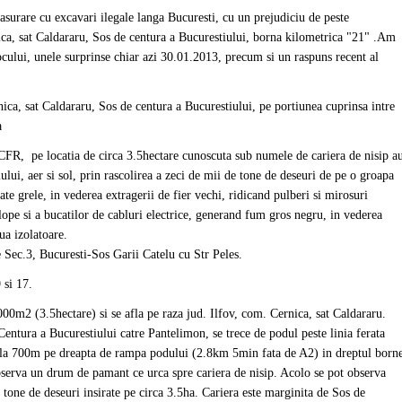
asurare cu excavari ilegale langa Bucuresti, cu un prejudiciu de peste
ica, sat Caldararu, Sos de centura a Bucurestiului, borna kilometrica "21" .Am
ocului, unele surprinse chiar azi 30.01.2013, precum si un raspuns recent al
ica, sat Caldararu, Sos de centura a Bucurestiului, pe portiunea cuprinsa intre
a
 CFR, pe locatia de circa 3.5hectare cunoscuta sub numele de cariera de nisip a
lui, aer si sol, prin rascolirea a zeci de mii de tone de deseuri de pe o groapa
te grele, in vederea extragerii de fier vechi, ridicand pulberi si mirosuri
lope si a bucatilor de cabluri electrice, generand fum gros negru, in vederea
ua izolatoare.
 Sec.3, Bucuresti-Sos Garii Catelu cu Str Peles.
 si 17.
000m2 (3.5hectare) si se afla pe raza jud. Ilfov, com. Cernica, sat Caldararu.
entura a Bucurestiului catre Pantelimon, se trece de podul peste linia ferata
 la 700m pe dreapta de rampa podului (2.8km 5min fata de A2) in dreptul born
bserva un drum de pamant ce urca spre cariera de nisip. Acolo se pot observa
tone de deseuri insirate pe circa 3.5ha. Cariera este marginita de Sos de