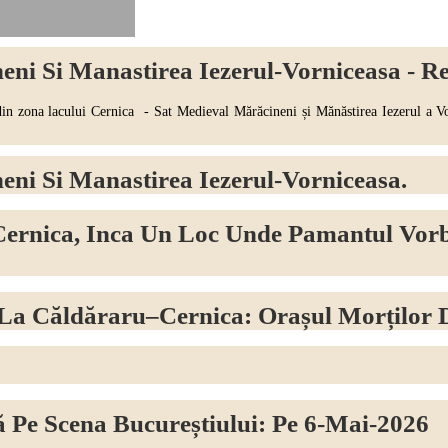
ni Si Manastirea Iezerul-Vorniceasa - Re
a lacului Cernica - Sat Medieval Mărăcineni și Mănăstirea Iezerul a Vorn
eni Si Manastirea Iezerul-Vorniceasa.
ernica, Inca Un Loc Unde Pamantul Vorb
 La Căldăraru–Cernica: Orașul Morților 
 Pe Scena Bucureștiului: Pe 6-Mai-2026