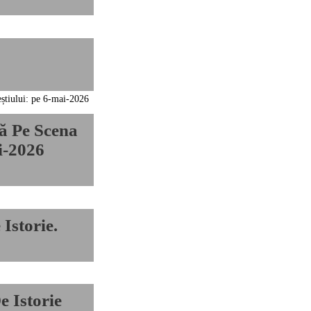
ă Pe Scena
i-2026
Istorie.
 Istorie