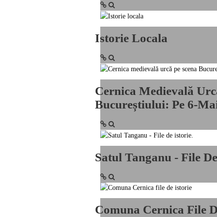
Istorie Locala
Cernica Medievală Urc
Bucureștiului: Pe 6-Ma
Satul Tanganu - File De 
Comuna Cernica File De