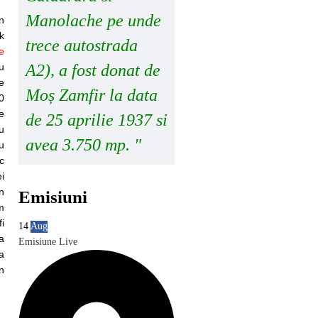
Manolache pe unde
n
k
trece autostrada
e
u
A2), a fost donat de
e
Moș Zamfir la data
0
e
de 25 aprilie 1937 si
u
avea 3.750 mp. "
u
c
i
n
Emisiuni
m
i
14
Aug
a
Emisiune Live
a
n