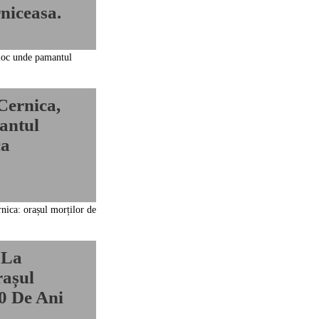
niceasa.
Cernica,
antul
ca
 La
așul
0 De Ani