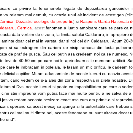
il
sisare cu privire la fenomenele legate de depozitarea gunoaielor i
va relatam mai demult, cu ocazia unui alt incident de acest gen (clic
Cernica. Dezastru ecologic de proportii.
)
si
Raspuns Garda Nationala d
aldararu, Cernica
.
acest
fenomen a luat o amploare care se pare ca n
easta data vorbim de o zona, la limita satului Caldararu, in apropiere d
 aminte doar cei mai in varsta, dar si noi cei din Caldararu. Acum 20-3
gem si sa extragem din cariera de nisip ramasa din fosta pulberari
ficate de praf de pusca. Sau cel putin asa credeam noi ca se numesc. N
 de tevi de 40-50 cm pe care noi le aprindeam si le numeam artificii. Sa
 pe care le imbracam in poleiala, le lasam un mic orificu, le dadeam fo
e deliciul copiilor. Mi-am adus aminte de aceste lucruri cu ocazia aceste
istam, cand vedem ce s-a ales din zona respectiva in zilele noastre. Di
elatam si Dvs. aceste lucruri si poate ca impasibilitatea pe care o vede
e cine stie impreuna vom putea face mai multe pentru a ne salva de a f
Mai jos va redam aceasta sesizare exact asa cum am primit-o si reprezint
zari, sperand ca acest mesaj sa ajunga si la autoritatile care trebuie s
ntru cei mai multi dintre noi, aceste fenomene nu sunt altceva decat u
"the end":