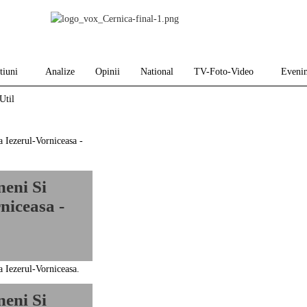
tiuni
Analize
Opinii
National
TV-Foto-Video
Eveni
Util
eni Si
niceasa -
eni Si