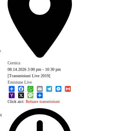
u
Cernica
08.14.2026
3:00 pm
-
10:30 pm
[Transmisiuni Live 2019]
Emisiune Live
Share
Facebook
WhatsApp
Email
Telegram
Messenger
Gmail
Yahoo
X
Message
Share
Click aici:
Reluare transmisiuni
Mail
ei