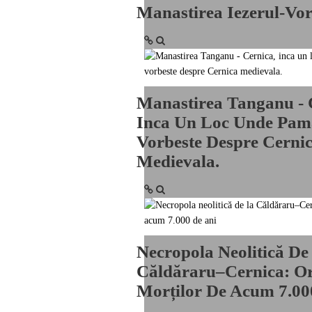
Manastirea Iezerul-Vor
Manastirea Tanganu - 
Inca Un Loc Unde Pam
Vorbeste Despre Cerni
Medievala.
Necropola Neolitică De
Căldăraru–Cernica: Or
Morților De Acum 7.00