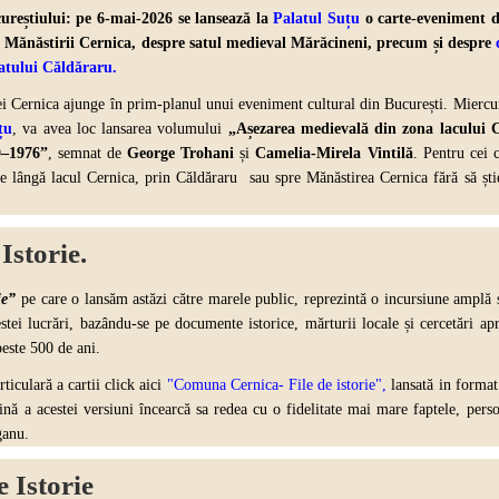
reștiului: pe 6-mai-2026 se lansează la
Palatul Suțu
o carte-eveniment d
l Mănăstirii Cernica, despre
satul medieval Mărăcineni,
precum și despre
atului Căldăraru
.
ei Cernica ajunge în prim-planul unui eveniment cultural din București. Miercu
țu
,
va avea loc lansarea volumului
„Așezarea medievală din zona lacului C
0–1976”
, semnat de
George Trohani
și
Camelia-Mirela Vintilă
. Pentru cei c
pe lângă lacul Cernica, prin Căldăraru sau spre Mănăstirea Cernica fără să ști
Istorie.
ie”
pe care o lansăm astăzi către marele public, reprezintă o incursiune amplă și
stei lucrări, bazându-se pe documente istorice, mărturii locale și cercetări ap
peste 500 de ani.
ticulară a cartii click aici
"Comuna Cernica- File de istorie",
lansată in format 
nă a acestei versiuni încearcă sa redea cu o fidelitate mai mare faptele, person
ganu.
 Istorie