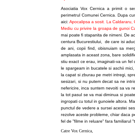
Ma
Asociatia Vox Cernica a primit o se
perimetrul Comunei Cernica. Dupa cum 
aici:
Apocalipsa a sosit. La Caldararu, 
Mediu cu privire la groapa de gunoi C
mai poate fi stapanita de nimeni. De ac
centura Bucurestiului, de care isi aduc
de ani, copii find, obisnuiam sa mer
amplasata in aceast zona, bare solidi
stiu exact ce erau, imaginati-va un fel
le spargeam in bucatele si aschii mici,
la capat si zburau pe metri intregi, spr
sesizari, si nu putem decat sa ne intr
nefericire, inca suntem nevoiti sa va r
la tot pasul se va mai diminua si poat
ingropati cu totul in gunoiele altora. 
punctul de vedere a sursei acestei sesi
rezolve aceste probleme, chiar daca pe
fel de "filme in reluare" fara familiarul 
Catre Vox Cernica,