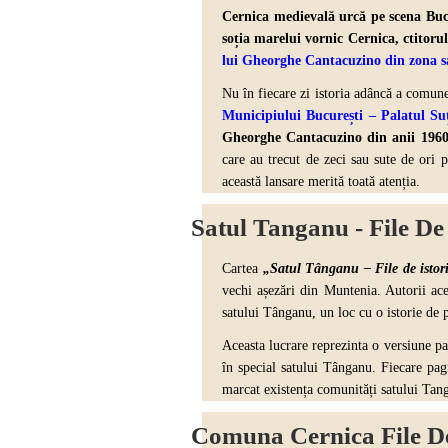
Cernica medievală urcă pe scena Bucu
soția marelui vornic Cernica, ctitoru
lui Gheorghe Cantacuzino din zona s
Nu în fiecare zi istoria adâncă a comun
Municipiului București – Palatul Su
Gheorghe Cantacuzino din anii 196
care au trecut de zeci sau sute de ori 
această lansare merită toată atenția.
Satul Tanganu - File De 
Cartea
„Satul Tânganu – File de istor
vechi așezări din Muntenia. Autorii ace
satului Tânganu, un loc cu o istorie de 
Aceasta lucrare reprezinta o versiune par
în special satului Tânganu. Fiecare pagi
marcat existența comunități satului Tan
Comuna Cernica File De