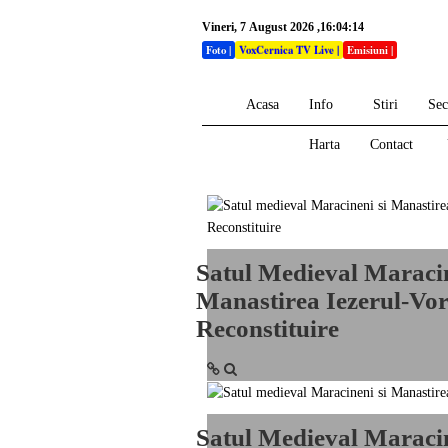
Vineri, 7 August 2026 ,16:04:14
Foto
|
VoxCernica TV Live
|
Emisiuni
|
Acasa
Info
Stiri
Sec
Harta
Contact
Satul Medieval Maracin
Manastirea Iezerul-Vor
Reconstituire
Satul Medieval Maracin