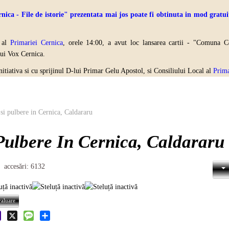
- File de istorie" prezentata mai jos poate fi obtinuta in mod gratuit
u al
Primariei Cernica
, orele 14:00, a avut loc lansarea cartii - "Comuna Ce
lui Vox Cernica.
 initiativa si cu sprijinul D-lui Primar Gelu Apostol, si Consiliului Local al
Prima
si pulbere in Cernica, Caldararu
Pulbere In Cernica, Caldararu
accesări: 6132
hoo
X
Message
Share