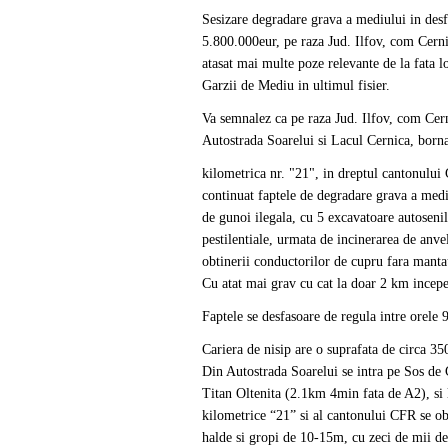
Sesizare degradare grava a mediului in desf
5.800.000eur, pe raza Jud. Ilfov, com Cern
atasat mai multe poze relevante de la fata l
Garzii de Mediu in ultimul fisier.
Va semnalez ca pe raza Jud. Ilfov, com Cern
Autostrada Soarelui si Lacul Cernica, born
kilometrica nr. "21", in dreptul cantonului
continuat faptele de degradare grava a mediu
de gunoi ilegala, cu 5 excavatoare autosenila
pestilentiale, urmata de incinerarea de anve
obtinerii conductorilor de cupru fara manta
Cu atat mai grav cu cat la doar 2 km incepe
Faptele se desfasoare de regula intre orele 9
Cariera de nisip are o suprafata de circa 35
Din Autostrada Soarelui se intra pe Sos de C
Titan Oltenita (2.1km 4min fata de A2), si
kilometrice “21” si al cantonului CFR se o
halde si gropi de 10-15m, cu zeci de mii de 