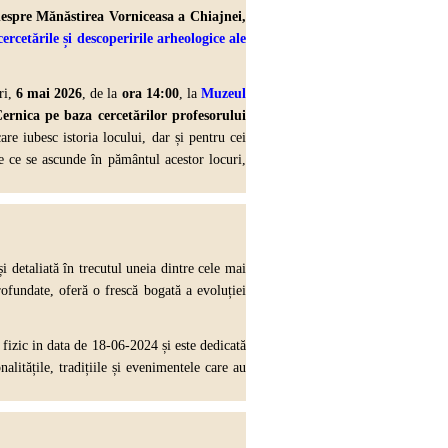
espre Mănăstirea Vorniceasa a Chiajnei,
cercetările și descoperirile arheologice ale
ri,
6 mai 2026
, de la
ora 14:00
, la
Muzeul
ernica pe baza cercetărilor profesorului
are iubesc istoria locului, dar și pentru cei
e ce se ascunde în pământul acestor locuri,
 detaliată în trecutul uneia dintre cele mai
rofundate, oferă o frescă bogată a evoluției
fizic in data de 18-06-2024 și este dedicată
alitățile, tradițiile și evenimentele care au