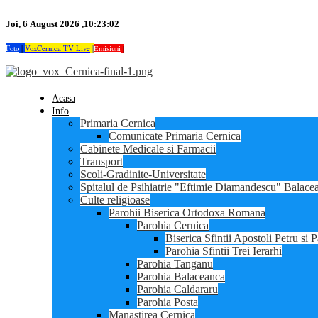
Joi, 6 August 2026 ,10:23:02
Foto
|
VoxCernica TV Live
|
Emisiuni
|
Acasa
Info
Primaria Cernica
Comunicate Primaria Cernica
Cabinete Medicale si Farmacii
Transport
Scoli-Gradinite-Universitate
Spitalul de Psihiatrie "Eftimie Diamandescu" Balace
Culte religioase
Parohii Biserica Ortodoxa Romana
Parohia Cernica
Biserica Sfintii Apostoli Petru si 
Parohia Sfintii Trei Ierarhi
Parohia Tanganu
Parohia Balaceanca
Parohia Caldararu
Parohia Posta
Manastirea Cernica