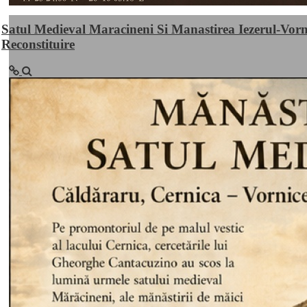
Satul Medieval Maracineni Si Manastirea Iezerul-Vorn
Reconstituire