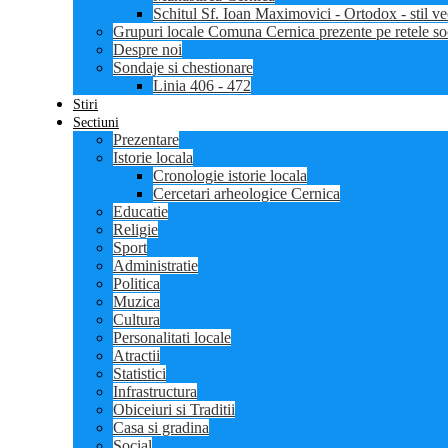
Schitul Sf. Ioan Maximovici - Ortodox - stil ve
Grupuri locale Comuna Cernica prezente pe retele so
Despre noi
Sondaje si chestionare
Linia 406 - 472
Stiri
Sectiuni
Prezentare
Istorie locala
Cronologie istorie locala
Cercetari arheologice Cernica
Educatie
Religie
Sport
Administratie
Politica
Muzica
Cultura
Personalitati locale
Atractii
Statistici
Infrastructura
Obiceiuri si Traditii
Casa si gradina
Social