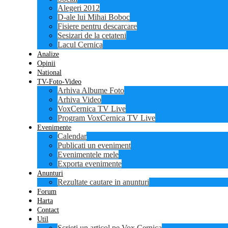
Alegeri 2012
D-ale lui Mihai Boboc
Fisiere pentru descarcare
Sesizari de la cetateni
Lacul Cernica
Analize
Opinii
National
TV-Foto-Video
Arhiva Albume Foto
Arhiva Video
VoxCernica TV Live
Program VoxCernica TV Live
Evenimente
Calendar
Publicati un eveniment
Evenimentele mele
Exporta evenimente
Anunturi
Rezultate cautare in anunturi
Forum
Harta
Contact
Util
Scrieti un articol pe Vox Cernica