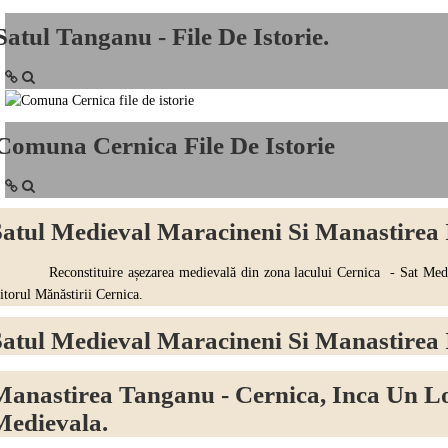
Satul Tanganu - File De Istorie.
Comuna Cernica File De Istorie
Satul Medieval Maracineni Si Manastirea I
econstituire așezarea medievală din zona lacului Cernica - Sat Medieval 
titorul Mănăstirii Cernica.
Satul Medieval Maracineni Si Manastirea 
Manastirea Tanganu - Cernica, Inca Un L
Medievala.