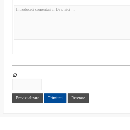
Previzualizare
Trimiteti
Resetare