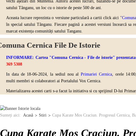
vechi așezări din Muntenia. Autorii acestei lucrări, bazându-se pe document
satului Tânganu, un loc cu o istorie de peste 500 de ani.
Aceasta lucrare reprezinta o versiune particulară a cartii click aici
"Comuna C
în special satului Tânganu. Fiecare pagină a acestei versiuni încearcă sa re
marcat existența comunități satului Tanganu.
Comuna Cernica File De Istorie
INFORMARE: Cartea "Comuna Cernica - File de istorie" prezentata ma
369 5308
In data de 18-06-2024, la sediul nou al
Primariei Cernica
, orele 14:00
multi
membri si colaboratori ai Portalului Vox Cernica.
Materializarea acestei carti s-a facut la initiativa si cu sprijinul D-lui Prim
Sunteți aici:
Acasă
Stiri
Cupa Karate Mos Craciun. Progresul Cernica, B
Cupa Karate Mos Craciun. Pro