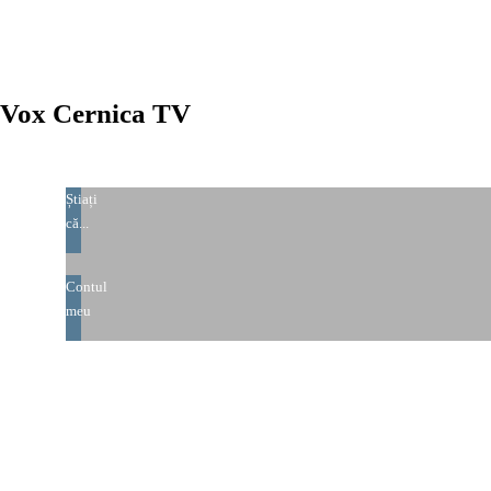
Vox Cernica TV
Știați
că...
Contul
meu
Padurea Cernica
Manastirea Cernica
Biblio
Sugest