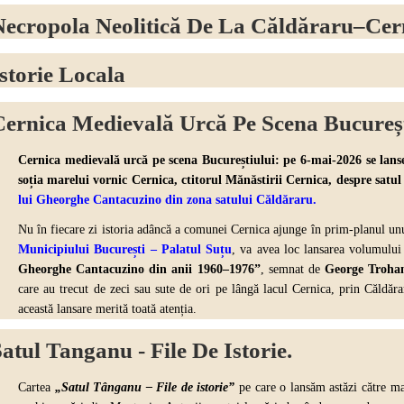
Necropola Neolitică De La Căldăraru–Cer
storie Locala
Cernica Medievală Urcă Pe Scena Bucureșt
Cernica medievală urcă pe scena Bucureștiului: pe 6-mai-2026 se lans
soția marelui vornic Cernica, ctitorul Mănăstirii Cernica, despre
satu
lui Gheorghe Cantacuzino din zona satului Căldăraru
.
Nu în fiecare zi istoria adâncă a comunei Cernica ajunge în prim-planul un
Municipiului București – Palatul Suțu
,
va avea loc lansarea volumulu
Gheorghe Cantacuzino din anii 1960–1976”
, semnat de
George Troha
care au trecut de zeci sau sute de ori pe lângă lacul Cernica, prin Căldăr
această lansare merită toată atenția.
atul Tanganu - File De Istorie.
Cartea
„Satul Tânganu – File de istorie”
pe care o lansăm astăzi către mar