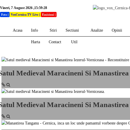
Vineri, 7 August 2026 ,15:59:28
Foto
|
VoxCernica TV Live
|
Emisiuni
|
Acasa
Info
Stiri
Sectiuni
Analize
Opinii
Harta
Contact
Util
Satul Medieval Maracineni Si Manastirea 
Satul Medieval Maracineni Si Manastirea 