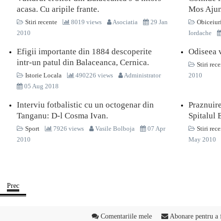
acasa. Cu aripile frante.
Mos Ajun
Stiri recente
8019 views
Asociatia
29 Jan
Obiceiuri
2010
Iordache
Efigii importante din 1884 descoperite
Odiseea 
intr-un patul din Balaceanca, Cernica.
Stiri rec
Istorie Locala
490226 views
Administrator
2010
05 Aug 2018
Interviu fotbalistic cu un octogenar din
Praznuire
Tanganu: D-l Cosma Ivan.
Spitalul
Sport
7926 views
Vasile Bolboja
07 Apr
Stiri rec
2010
May 2010
Prec
Comentariile mele
Abonare pentru a fi