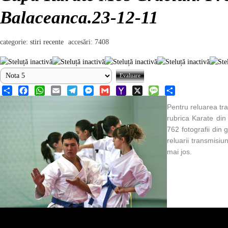
Balaceanca.23-12-11
categorie:
stiri recente
accesări: 7408
Share
Facebook
WhatsApp
Email
Telegram
Messenger
Gmail
Yahoo
X
Message
Share
Pentru reluarea tra
Mail
rubrica Karate din 
762 fotografii din 
reluarii transmisiu
mai jos.