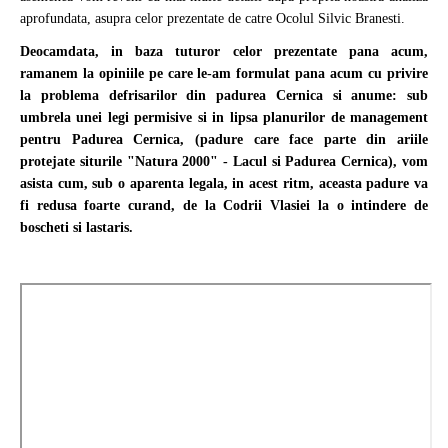
aprofundata, asupra celor prezentate de catre Ocolul Silvic Branesti.
Deocamdata, in baza tuturor celor prezentate pana acum,
ramanem la opiniile pe care le-am formulat pana acum cu privire
la problema defrisarilor din padurea Cernica si anume: sub
umbrela unei legi permisive si in lipsa planurilor de management
pentru Padurea Cernica, (padure care face parte din ariile
protejate siturile "Natura 2000" - Lacul si Padurea Cernica), vom
asista cum, sub o aparenta legala, in acest ritm, aceasta padure va
fi redusa foarte curand, de la Codrii Vlasiei la o intindere de
boscheti si lastaris.