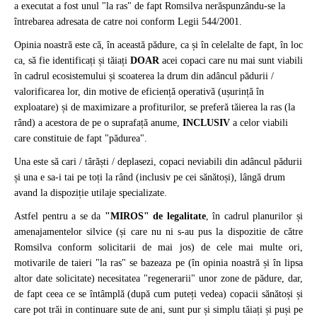
a executat a fost unul "la ras" de fapt Romsilva nerăspunzându-se la
întrebarea adresata de catre noi conform Legii 544/2001.
Opinia noastră este că, în această pădure, ca și în celelalte de fapt, în loc
ca, să fie identificați și tăiați
DOAR
acei copaci care nu mai sunt viabili
în cadrul ecosistemului și scoaterea la drum din adâncul pădurii /
valorificarea lor, din motive de eficiență operativă (ușurință în
exploatare) și de maximizare a profiturilor, se preferă tăierea la ras (la
rând) a acestora de pe o suprafață anume,
INCLUSIV
a celor viabili
care constituie de fapt "pădurea".
Una este să cari / târăști / deplasezi, copaci neviabili din adâncul pădurii
și una e sa-i tai pe toți la rând (inclusiv pe cei sănătoși), lângă drum
avand la dispoziție utilaje specializate.
Astfel pentru a se da
"MIROS" de legalitate
, în cadrul planurilor și
amenajamentelor silvice (și care nu ni s-au pus la dispozitie de către
Romsilva conform solicitarii de mai jos) de cele mai multe ori,
motivarile de taieri "la ras" se bazeaza pe (în opinia noastră și în lipsa
altor date solicitate) necesitatea "regenerarii" unor zone de pădure, dar,
de fapt ceea ce se întâmplă (după cum puteți vedea) copacii sănătoși și
care pot trăi in continuare sute de ani, sunt pur și simplu tăiați și puși pe