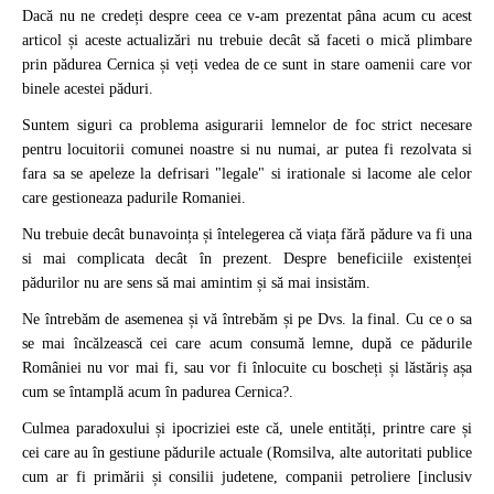
Dacă nu ne credeți despre ceea ce v-am prezentat pâna acum cu acest
articol și aceste actualizări nu trebuie decât să faceti o mică plimbare
prin pădurea Cernica și veți vedea de ce sunt in stare oamenii care vor
binele acestei păduri.
Suntem siguri ca problema asigurarii lemnelor de foc strict necesare
pentru locuitorii comunei noastre si nu numai, ar putea fi rezolvata si
fara sa se apeleze la defrisari "legale" si irationale si lacome ale celor
care gestioneaza padurile Romaniei.
Nu trebuie decât bunavoința și întelegerea că viața fără pădure va fi una
si mai complicata decât în prezent. Despre beneficiile existenței
pădurilor nu are sens să mai amintim și să mai insistăm.
Ne întrebăm de asemenea și vă întrebăm și pe Dvs. la final. Cu ce o sa
se mai încălzească cei care acum consumă lemne, după ce pădurile
României nu vor mai fi, sau vor fi înlocuite cu boscheți și lăstăriș așa
cum se întamplă acum în padurea Cernica?.
Culmea paradoxului și ipocriziei este că, unele entități, printre care și
cei care au în gestiune pădurile actuale (Romsilva, alte autoritati publice
cum ar fi primării și consilii judetene, companii petroliere [inclusiv