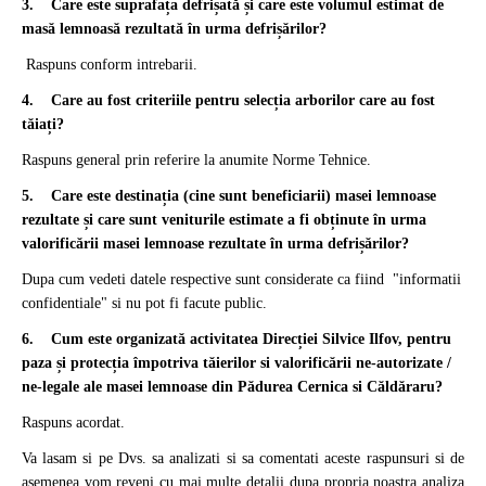
3. Care este suprafața defrișată și care este volumul estimat de
masă lemnoasă rezultată în urma defrișărilor?
Raspuns conform intrebarii.
4. Care au fost criteriile pentru selecția arborilor care au fost
tăiați?
Raspuns general prin referire la anumite Norme Tehnice.
5. Care este destinația (cine sunt beneficiarii) masei lemnoase
rezultate și care sunt veniturile estimate a fi obținute în urma
valorificării masei lemnoase rezultate în urma defrișărilor?
Dupa cum vedeti datele respective sunt considerate ca fiind "informatii
confidentiale" si nu pot fi facute public.
6. Cum este organizată activitatea Direcției Silvice Ilfov, pentru
paza și protecția împotriva tăierilor si valorificării ne-autorizate /
ne-legale ale masei lemnoase din Pădurea Cernica si Căldăraru?
Raspuns acordat.
Va lasam si pe Dvs. sa analizati si sa comentati aceste raspunsuri si de
asemenea vom reveni cu mai multe detalii dupa propria noastra analiza