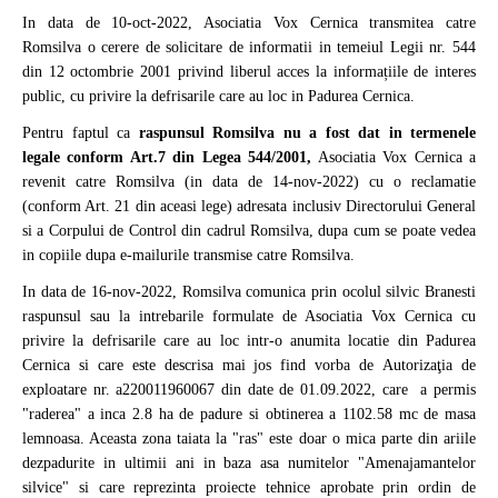
In data de 10-oct-2022, Asociatia Vox Cernica transmitea catre
Romsilva o cerere de solicitare de informatii in temeiul Legii nr. 544
din 12 octombrie 2001 privind liberul acces la informațiile de interes
public, cu privire la defrisarile care au loc in Padurea Cernica.
Pentru faptul ca
raspunsul Romsilva nu a fost dat in termenele
legale conform Art.7 din Legea 544/2001,
Asociatia Vox Cernica a
revenit catre Romsilva (in data de 14-nov-2022) cu o reclamatie
(conform Art. 21 din aceasi lege) adresata inclusiv Directorului General
si a Corpului de Control din cadrul Romsilva, dupa cum se poate vedea
in copiile dupa e-mailurile transmise catre Romsilva.
In data de 16-nov-2022, Romsilva comunica prin ocolul silvic Branesti
raspunsul sau la intrebarile formulate de Asociatia Vox Cernica cu
privire la defrisarile care au loc intr-o anumita locatie din Padurea
Cernica si care este descrisa mai jos find vorba de Autorizaţia de
exploatare nr. a220011960067 din date de 01.09.2022, care a permis
"raderea" a inca 2.8 ha de padure si obtinerea a 1102.58 mc de masa
lemnoasa. Aceasta zona taiata la "ras" este doar o mica parte din ariile
dezpadurite in ultimii ani in baza asa numitelor "Amenajamantelor
silvice" si care reprezinta proiecte tehnice aprobate prin ordin de