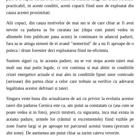
practicabil, in aceste conditii, acesti copacii fiind usor de exploatat din
cauza acestei proximitati.
Alti copaci, din cauza motivelor de mai sus si de care chiar ar fi avut
nevoie ca padurea sa fie curatata zac (dupa cum puteti vedea in
albumele foto publicate pana acum) in continuare in adancul padurii,
fara sa se atinga nimeni de ei avand "nemeritul" de a nu fi aproape de o
poteca / drum forestier deci exploatarea fiind ne-eficienta.
Suntem siguri ca, in aceasta padure, nu se vor stopa aceste taieri mai
mult sau mai putin legale, ci vor continua si mai abitir in conditiile
crizei energetice actuale si mai ales in conditiile lipsei unor controale
(serioase) din partea chiar a celor care trebuie sa verifice cu adevarat
legalitatea acestor defrisari si taieri.
Singura veste buna din actualizarea de azi cu privire la evolutia acestor
taieri din padurea Cernica este ca, am putut sa constatam ca (asa cum se
poate vedea si in foto), porcii mistreti, cu siguranta, inca mai exista in
aceasta padure, urmele lor (rânitul si excrementele) fiind vizible pe
zone foarte largi si pe aproape tot parcursul acestui traseu (precum si
alte zone). De asemenea am putut chiar sa zarim cateva veverite.