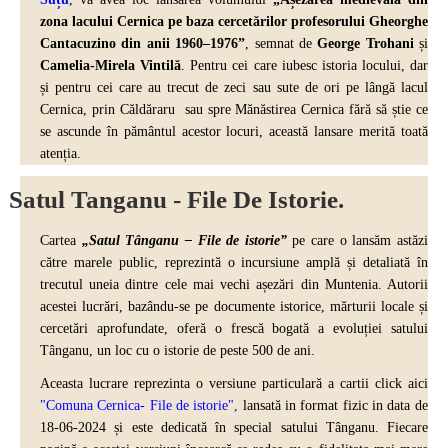
zona lacului Cernica pe baza cercetărilor profesorului Gheorghe
Cantacuzino din anii 1960–1976”
, semnat de
George Trohani
și
Camelia-Mirela Vintilă
. Pentru cei care iubesc istoria locului, dar
și pentru cei care au trecut de zeci sau sute de ori pe lângă lacul
Cernica, prin Căldăraru sau spre Mănăstirea Cernica fără să știe ce
se ascunde în pământul acestor locuri, această lansare merită toată
atenția.
Satul Tanganu - File De Istorie.
Cartea
„Satul Tânganu – File de istorie”
pe care o lansăm astăzi
către marele public, reprezintă o incursiune amplă și detaliată în
trecutul uneia dintre cele mai vechi așezări din Muntenia. Autorii
acestei lucrări, bazându-se pe documente istorice, mărturii locale și
cercetări aprofundate, oferă o frescă bogată a evoluției satului
Tânganu, un loc cu o istorie de peste 500 de ani.
Aceasta lucrare reprezinta o versiune particulară a cartii click aici
"Comuna Cernica- File de istorie",
lansată in format fizic in data de
18-06-2024 și este dedicată în special satului Tânganu. Fiecare