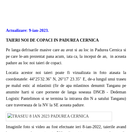
Actualizare: 9-ian-2023.
TAIERI NOI DE COPACI IN PADUREA CERNICA
Pe langa defrisarile masive care au avut si au loc in Padurea Cernica si
pe care le-am prezentat pana acum, iata ca, la inceput de an, in aceasta
padure au loc noi taieri de copaci.
Locatia acestor noi taieri poate fi vizualizata in foto atasata la
coordonatele: 44°25'32.36" N, 26°17' 23.35" E, de-a lungul unui traseu
pe malul estic al mlastinii (fir de apa mlastinos denumit Tanganu pe
anumite harti si care porneste de langa soseaua DNCB - Dedeman
Logistic Pantelimon si se termina la intrarea din N a satului Tanganu)
care traverseaza de la NV la SE aceasta padure.
Imaginile foto si video au fost efectuate ieri 8-ian-2022, taierile avand