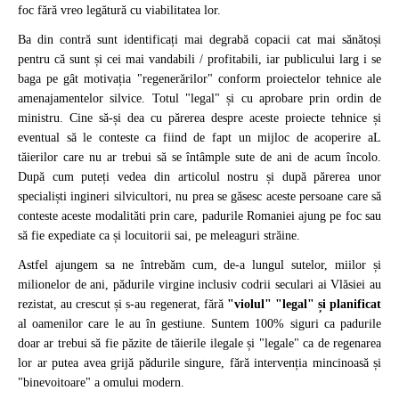
foc fără vreo legătură cu viabilitatea lor.
Ba din contră sunt identificați mai degrabă copacii cat mai sănătoși
pentru că sunt și cei mai vandabili / profitabili, iar publicului larg i se
baga pe gât motivația "regenerărilor" conform proiectelor tehnice ale
amenajamentelor silvice. Totul "legal" și cu aprobare prin ordin de
ministru. Cine să-și dea cu părerea despre aceste proiecte tehnice și
eventual să le conteste ca fiind de fapt un mijloc de acoperire aL
tăierilor care nu ar trebui să se întâmple sute de ani de acum încolo.
După cum puteți vedea din articolul nostru și după părerea unor
specialiști ingineri silvicultori, nu prea se găsesc aceste persoane care să
conteste aceste modalităti prin care, padurile Romaniei ajung pe foc sau
să fie expediate ca și locuitorii sai, pe meleaguri străine.
Astfel ajungem sa ne întrebăm cum, de-a lungul sutelor, miilor și
milionelor de ani, pădurile virgine inclusiv codrii seculari ai Vlăsiei au
rezistat, au crescut și s-au regenerat, fără
"violul" "legal" și planificat
al oamenilor care le au în gestiune. Suntem 100% siguri ca padurile
doar ar trebui să fie păzite de tăierile ilegale și "legale" ca de regenarea
lor ar putea avea grijă pădurile singure, fără intervenția mincinoasă și
"binevoitoare" a omului modern.