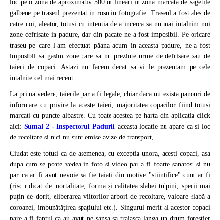
loc pe o zona de aproximativ 500 m lineari in zona marcata de sagetile
galbene pe traseul prezentat in rosu in fotografie. Traseul a fost ales de
catre noi, aleator, totusi cu intentia de a incerca sa nu mai intalnim noi
zone defrisate in padure, dar din pacate ne-a fost imposibil. Pe oricare
traseu pe care l-am efectuat păana acum in aceasta padure, ne-a fost
imposibil sa gasim zone care sa nu prezinte urme de defrisare sau de
taieri de copaci. Astazi nu facem decat sa vi le prezentam pe cele
intalnite cel mai recent.
La prima vedere, taierile par a fi legale, chiar daca nu exista panouri de
informare cu privire la aceste taieri, majoritatea copacilor fiind totusi
marcati cu puncte albastre. Cu toate acestea pe harta din aplicatia click
aici:
Sumal 2 - Inspectorul
Padurii
aceasta locatie nu apare ca si loc
de recoltare si nici nu sunt emise avize de transport,
Ciudat este totusi ca de asemenea, cu exceptia unora, acesti copaci, asa
dupa cum se poate vedea in foto si video par a fi foarte sanatosi si nu
par ca ar fi avut nevoie sa fie taiati din motive "stiintifice" cum ar fi
(risc ridicat de mortalitate, forma și calitatea slabei tulpini, specii mai
puțin de dorit, eliberarea viitorilor arbori de recoltare, valoare slabă a
coroanei, imbunătățirea spațiului etc.). Singurul merit al acestor copaci
pare a fi faptul ca au avut ne-sansa sa traiasca langa un drum forestier