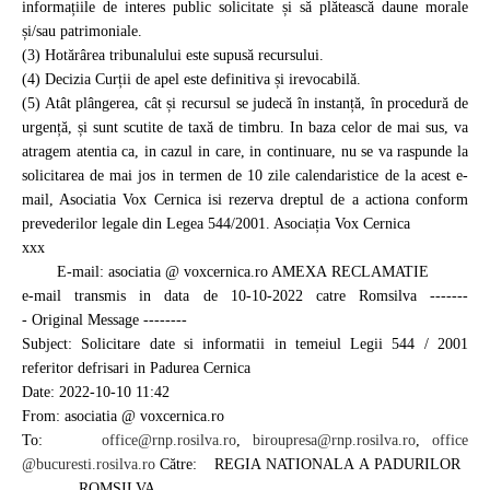
informațiile de interes public solicitate și să plătească daune morale
și/sau patrimoniale.
(3) Hotărârea tribunalului
este supusă recursului.
(4) Decizia Curții de apel
este definitiva și
irevocabilă.
(5) Atât plângerea, cât și recursul se judecă în instanță, în procedură de
urgență, și sunt scutite de taxă de timbru. In baza celor de mai sus, va
atragem atentia ca, in cazul in care, in continuare, nu se va raspunde la
solicitarea de mai jos in termen de 10 zile calendaristice de la acest e-
mail, Asociatia Vox Cernica isi rezerva dreptul de a actiona conform
prevederilor legale din Legea 544/2001. Asociația Vox Cernica
xxx
E-mail: asociatia @
voxcernica.ro AMEXA RECLAMATIE
e-mail transmis in data de 10-
10-2022 catre Romsilva -------
- Original Message ----
----
Subject: Solicitare date si informatii in temeiul Legii 544 / 2001
referitor defrisari in Padurea Cernica
Date: 2022-10-10 11:42
From:
asociatia @ voxcernica.ro
To:
office@rnp.rosilva.ro
,
bir
oupresa@rnp.rosilva.ro
,
office
@bucuresti.rosilva.ro
Către: REGIA NATIONALA
A PADURILOR
ROMSILVA