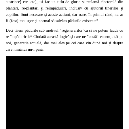
austriece] etc. etc), isi fac un titlu de glorie și reclamă electorală din
plantări, re-plantari și reîmpăduriri, inclusiv cu ajutorul tinerilor și
copiilor. Sunt necesare și aceste acțiuni, dar oare, în primul rând, nu ar
fi (fost) mai ușor și normal să salvăm pădurile existente?
Deci tăiem pădurile sub motivul "regenerarilor"ca să ne putem lauda cu
re-împăduririle? Ciudată această logică și care ne "costă" enorm, atât pe
noi, generația actuală, dar mai ales pe cei care vin după noi și despre
care nimănui nu-i pasă.