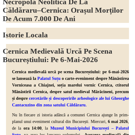
Necropola Neolitică De La
Căldăraru–Cernica: Orașul Morților
De Acum 7.000 De Ani
Istorie Locala
Cernica Medievală Urcă Pe Scena
Bucureștiului: Pe 6-Mai-2026
Cernica medievală urcă pe scena Bucureștiului: pe 6-mai-2026
se lansează la
Palatul Suțu
o carte-eveniment despre Mănăstirea
Vorniceasa a Chiajnei, soția marelui vornic Cernica, ctitorul
Mănăstirii Cernica, despre
satul medieval Mărăcineni,
precum
și despre
cercetările și descoperirile arheologice ale lui Gheorghe
Cantacuzino din zona satului Căldăraru
.
Nu în fiecare zi istoria adâncă a comunei Cernica ajunge în prim-
planul unui eveniment cultural din București. Miercuri,
6 mai 2026
,
de la
ora 14:00
, la
Muzeul Municipiului București – Palatul
Suțu
,
va avea loc lansarea volumului
„Așezarea medievală din