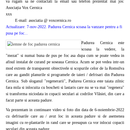
va rugam sa ne contactati la email sau telefon prezentat mai jos:
Asociația Vox Cernica
xxx
E-mail: asociatia @
voxcernica.ro
Actualizare: 7-nov-2022. Padurea Cernica scoasa la vanzare pentru a fi
pusa pe foc...
Padurea Cernica este
scoasa la vedere, la
"mezat" si numai buna de pus pe foc asa dupa cum se poate vedea in
afisul instalat de curand pe soseaua Cernica. Acum se pot vedea intr-un
mod extrem de transparent obiectivele si scopurile celor de la Romsilva
care au gandit planurile si programele de taieri / defrisari din Padurea
Cernica. Sub sloganul "regenerarii", Padurea Cernica este taiata zilnic
fara mila si inlocuita cu boscheti si lastaris care nu se va mai "regenera"
si transforma niciodata in copacii seculari ai codrilor Vlăsiei, din care a
facut parte si aceasta padure.
Va prezentam in continuare video si foto din data de 6-noiembrie-2022
cu defrisarile care au / avut loc in aceasta padure si de asemenea
imagini cu re-plantarile in rand care se presupun ca vor inlocui copacii
seculari din aceasta padure...