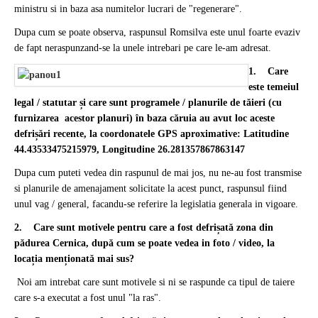
ministru si in baza asa numitelor lucrari de "regenerare".
Dupa cum se poate observa, raspunsul Romsilva este unul foarte evaziv
de fapt neraspunzand-se la unele intrebari pe care le-am adresat.
1. Care
este temeiul
legal / statutar și care sunt programele / planurile de tăieri (cu
furnizarea acestor planuri) în baza căruia au avut loc aceste
defrișări recente, la coordonatele GPS aproximative: Latitudine
44.43533475215979, Longitudine 26.281357867863147
Dupa cum puteti vedea din raspunul de mai jos, nu ne-au fost transmise
si planurile de amenajament solicitate la acest punct, raspunsul fiind
unul vag / general, facandu-se referire la legislatia generala in vigoare.
2. Care sunt motivele pentru care a fost defrișată zona din
pădurea Cernica, după cum se poate vedea in foto / video, la
locația menționată mai sus?
Noi am intrebat care sunt motivele si ni se raspunde ca tipul de taiere
care s-a executat a fost unul "la ras".