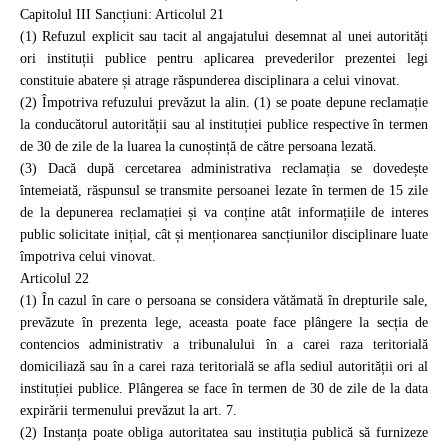
Capitolul III Sancțiuni: Articolul 21
(1) Refuzul explicit sau tacit al angajatului desemnat al unei autorități
ori instituții publice pentru aplicarea prevederilor prezentei legi
constituie abatere și atrage răspunderea disciplinara a celui vinovat.
(2) Împotriva refuzului prevăzut la alin. (1) se poate depune reclamație
la conducătorul autorității sau al instituției publice respective în termen
de 30 de zile de la luarea la cunoștință de către persoana lezată.
(3) Dacă după cercetarea administrativa reclamația se dovedește
întemeiată, răspunsul se transmite persoanei lezate în termen de 15 zile
de la depunerea reclamației și va conține atât informațiile de interes
public solicitate inițial, cât și menționarea sancțiunilor disciplinare luate
împotriva celui vinovat.
Articolul 22
(1) În cazul în care o persoana se considera vătămată în drepturile sale,
prevăzute în prezenta lege, aceasta poate face plângere la secția de
contencios administrativ a tribunalului în a carei raza teritorială
domiciliază sau în a carei raza teritorială se afla sediul autorității ori al
instituției publice. Plângerea se face în termen de 30 de zile de la data
expirării termenului prevăzut la art. 7.
(2) Instanța poate obliga autoritatea sau instituția publică să furnizeze