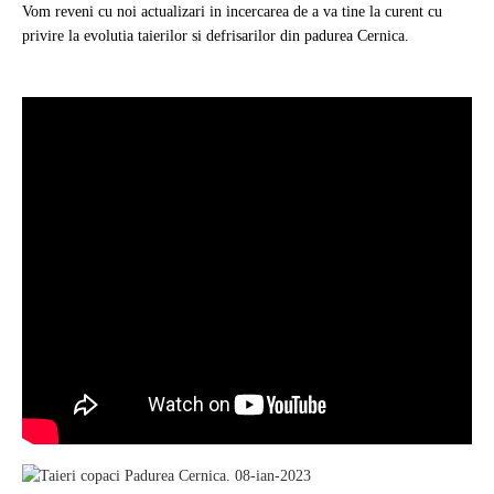
Vom reveni cu noi actualizari in incercarea de a va tine la curent cu
privire la evolutia taierilor si defrisarilor din padurea Cernica.