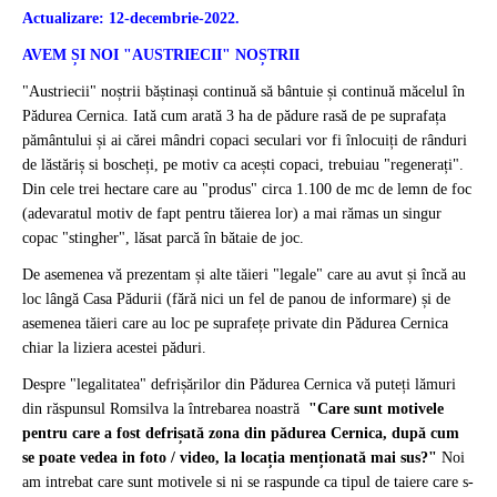
Actualizare: 12-decembrie-2022.
AVEM ȘI NOI "AUSTRIECII" NOȘTRII
"Austriecii" noștrii băștinași continuă să bântuie și continuă măcelul în
Pădurea Cernica. Iată cum arată 3 ha de pădure rasă de pe suprafața
pământului și ai cărei mândri copaci seculari vor fi înlocuiți de rânduri
de lăstăriș si boscheți, pe motiv ca acești copaci, trebuiau "regenerați".
Din cele trei hectare care au "produs" circa 1.100 de mc de lemn de foc
(adevaratul motiv de fapt pentru tăierea lor) a mai rămas un singur
copac "stingher", lăsat parcă în bătaie de joc.
De asemenea vă prezentam și alte tăieri "legale" care au avut și încă au
loc lângă Casa Pădurii (fără nici un fel de panou de informare) și de
asemenea tăieri care au loc pe suprafețe private din Pădurea Cernica
chiar la liziera acestei păduri.
Despre "legalitatea" defrișărilor din Pădurea Cernica vă puteți lămuri
din răspunsul Romsilva la întrebarea noastră
"Care sunt motivele
pentru care a fost defrișată zona din pădurea Cernica, după cum
se poate vedea in foto / video, la locația menționată mai sus?"
Noi
am intrebat care sunt motivele si ni se raspunde ca tipul de taiere care s-