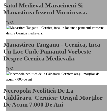
Satul Medieval Maracineni Si
National
Manastirea Iezerul-Vorniceasa.
TV-Foto-Video
Evenimente
Anunturi
Manastirea Tanganu - Cernica, Inca
Forum
Un Loc Unde Pamantul Vorbeste
Despre Cernica Medievala.
Harta
Contact
Util
Necropola Neolitică De La
Căldăraru–Cernica: Orașul Morților
De Acum 7.000 De Ani