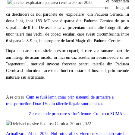
Va prezentam
noi imagini
cu deschideri de noi parchete de "exploatare" din Padurea Cernica. In
doua luni, inca 183 MC vor disparea din Padurea Cernica de pe o
suprafata de 8 Ha. De asemenea va prezentam mai multe fotografii, ale
unor taieri mai vechi, de copaci seculari care aveau circumferinta intre
6 si pana la 8-9 m, in apropiere de lacul Magic din Padurea Cernica.
Dupa cum arata ramasitele acestor copaci, si care vor ramane marturie
ani intregi de acum incolo, in nici un caz acestia nu aveau nevoie sa fie
"regenerati", motivul invocat frecvent pentru taierile din Padurea
Cernica si inlocuirea acestor arbori cu lastaris si boscheti, prin metode
naturale sau artificiale.
A se citi si
Cum se fură lemn chiar prin sistemul de urmărire a
transporturilor. Doar 1% din tăierile ilegale sunt depistate
Zece metode prin care se fură lemne. Cu tot cu SUMAL
Actualizare: 24-oct-2022. Noi fotografii si video cu zonele defrisate in