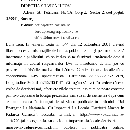
DIRECȚIA SILVICĂ
ILFOV
Adresa: Str. Petricani, Nr. 9A, Corp 2, Sector 2, cod poștal:
023841, București
E-mail:
office@
rnp.rosilva.ro
biroupres
a@rnp.rosilva.ro
office@
bucuresti.rosilva.ro
Bună ziua, În temeiul Legii nr. 544 din 12 octombrie 2001 privind
liberul acces la informațiile de interes public precum și pentru o corectă
informare a publicului, vă solicităm să ne furnizați următoarele date și
informații în cadrul răspunsurilor Dvs. la întrebările de mai jos cu
privire la defrișările masive din Pădurea Cernica în aria localizată la
coordonatele GPS aproximative: Latitudine 44.43533475215979,
Longitudine 26.281357867863147. Vă rugăm să aveți în vedere că este
vorba de defrișări noi, efectuate zilele trecute, așa cum se poate constata
printr-o deplasare la locația prezentată mai sus și de asemenea după cum
se poate vedea în fotografiile și video publicate în articolul: “Jaf
Energetic La Naționale...Cu Impacturi La Locale. Defrișări Masive În
Pădurea Cernica.”, accesibil la link-ul:
https://www.voxcernica.ro/
stiri/720-jaf-energetic-la-
nationale-cu-impacturi-la-
locale-defrisari-
masive-in-
padurea-cernica.html publicat în publicatia online: