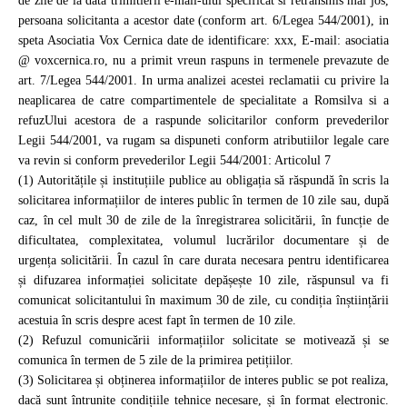
de zile de la data trimitierii e-mail-ului specificat si retransmis mai jos,
persoana solicitanta a acestor date (conform art. 6/Legea 544/2001), in
speta Asociatia Vox Cernica date de identificare: xxx, E-mail:
asociatia
@ voxcernica.
ro, nu a primit vreun raspuns in termenele prevazute de
art. 7/Legea 544/2001. In urma analizei acestei reclamatii cu privire la
neaplicarea de catre compartimentele de specialitate a Romsilva si a
refuzUlui acestora de a raspunde solicitarilor conform prevederilor
Legii 544/2001, va rugam sa dispuneti conform atributiilor legale care
va revin si conform prevederilor Legii 544/2001: Articolul 7
(1) Autoritățile și instituțiile publice au obligația să răspundă în scris la
solicitarea informațiilor de interes public în termen de 10 zile sau, după
caz, în cel mult 30 de zile de la înregistrarea solicitării, în funcție de
dificultatea, complexitatea, volumul lucrărilor documentare și de
urgența solicitării. În cazul în care durata necesara pentru identificarea
și difuzarea informației solicitate depășește 10 zile, răspunsul va fi
comunicat solicitantului în maximum 30 de zile, cu condiția înștiințării
acestuia în scris despre acest fapt în termen de 10 zile.
(2) Refuzul comunicării informațiilor solicitate se motivează și se
comunica în termen de 5 zile de la primirea petițiilor.
(3) Solicitarea și obținerea informațiilor de interes public se pot realiza,
dacă sunt întrunite condițiile tehnice necesare, și în format electronic.