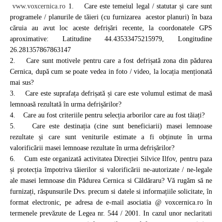
vww.voxcernica.ro
1. Care este temeiul legal / statutar și care sunt
programele / planurile de tăieri (cu furnizarea acestor planuri) în baza
căruia au avut loc aceste defrișări recente, la coordonatele GPS
aproximative: Latitudine 44.43533475215979, Longitudine
26.281357867863147
2. Care sunt motivele pentru care a fost defrișată zona din pădurea
Cernica, după cum se poate vedea in foto / video, la locația menționată
mai sus?
3. Care este suprafața defrișată și care este volumul estimat de masă
lemnoasă rezultată în urma defrișărilor?
4. Care au fost criteriile pentru selecția arborilor care au fost tăiați?
5. Care este destinația (cine sunt beneficiarii) masei lemnoase
rezultate și care sunt veniturile estimate a fi obținute în urma
valorificării masei lemnoase rezultate în urma defrișărilor?
6. Cum este organizată activitatea Direcției Silvice Ilfov, pentru paza
și protecția împotriva tăierilor si valorificării ne-autorizate / ne-legale
ale masei lemnoase din Pădurea Cernica si Căldăraru? Vă rugăm să ne
furnizați, răspunsurile Dvs. precum si datele si informațiile solicitate, în
format electronic, pe adresa de e-mail
asociatia @ voxcernica.ro
în
termenele prevăzute de Legea nr. 544 / 2001. In cazul unor neclaritati