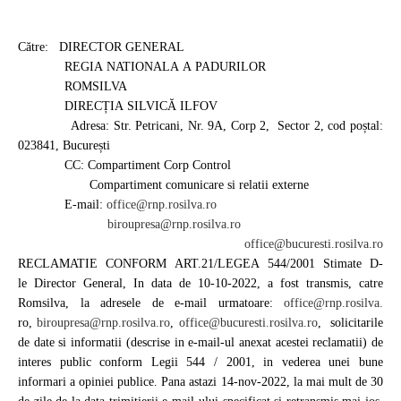
Către: DIRECTOR GENERAL
REGIA NATIONALA
A PADURILOR
ROMSILVA
DIRECȚIA SILVICĂ
ILFOV
Adresa: Str. Petricani, Nr. 9A, Corp 2, Sector 2, cod poștal:
023841, București
CC: Compartiment
Corp Control
Compartiment
comunicare si relatii externe
E-mail:
office@
rnp.rosilva.ro
biroupres
a@rnp.rosilva.ro
office@
bucuresti.rosilva.ro
RECLAMATIE CONFORM ART.21/
LEGEA 544/2001 Stimate D-
le Director General, In data de 10-10-2022, a fost transmis, catre
Romsilva, la adresele de e-mail urmatoare:
office@rnp.rosilva
.
ro,
biroupresa@rnp.rosilva.ro
,
office@bucuresti.rosilva.ro
, solicitarile
de date si informatii (descrise in e-mail-ul anexat acestei reclamatii) de
interes public conform Legii 544 / 2001, in vederea unei bune
informari a opiniei publice. Pana astazi 14-nov-2022, la mai mult de 30