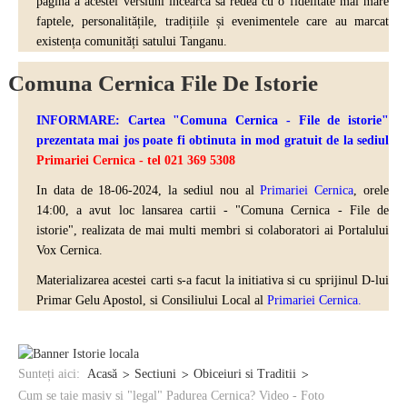
pagină a acestei versiuni încearcă sa redea cu o fidelitate mai mare
faptele, personalitățile, tradițiile și evenimentele care au marcat
existența comunități satului Tanganu.
Comuna Cernica File De Istorie
INFORMARE: Cartea "Comuna Cernica - File de istorie"
prezentata mai jos poate fi obtinuta in mod gratuit de la sediul
Primariei Cernica - tel 021 369 5308
In data de 18-06-2024, la sediul nou al
Primariei Cernica
, orele
14:00, a avut loc lansarea cartii - "Comuna Cernica - File de
istorie", realizata de mai multi
membri si colaboratori ai Portalului
Vox Cernica.
Materializarea acestei carti s-a facut la initiativa si cu sprijinul D-lui
Primar Gelu Apostol, si Consiliului Local al
Primariei Cernica.
Sunteți aici:
Acasă
Sectiuni
Obiceiuri si Traditii
Cum se taie masiv si "legal" Padurea Cernica? Video - Foto