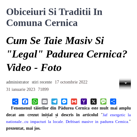
Obiceiuri Si Traditii In
Comuna Cernica
Cum Se Taie Masiv Si
"legal" Padurea Cernica?
Video - Foto
administrator
stiri recente
17 octombrie 2022
31 ianuarie 2023
71899
Share
Facebook
WhatsApp
Email
Telegram
Messenger
Gmail
Yahoo
X
Message
Share
Fenomenul tăierilor din Pădurea Cernica este mult mai amplu
Mail
decat am crezut inițial și descris în articolul
"
Jaf energetic la
nationale...cu impacturi la locale. Defrisari masive in padurea Cernica.
"
prezentat, mai jos.