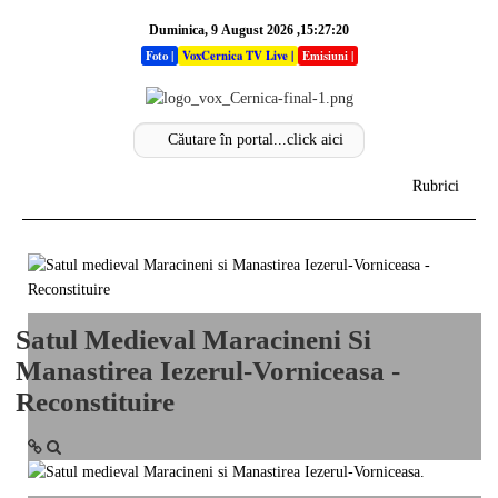
Duminica, 9 August 2026 ,15:27:20
Foto
|
VoxCernica TV Live
|
Emisiuni
|
Rubrici
Acasa
Info
Satul Medieval Maracineni Si
Stiri
Manastirea Iezerul-Vorniceasa -
Sectiuni
Reconstituire
Analize
Opinii