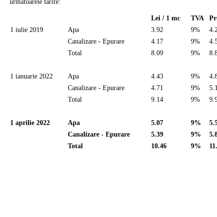
urmatoarele tarife:
Lei / 1 mc
TVA
Pr
1 iulie 2019
Apa
3.92
9%
4.
Canalizare - Epurare
4.17
9%
4.
Total
8.09
9%
8.
1 ianuarie 2022
Apa
4.43
9%
4.
Canalizare - Epurare
4.71
9%
5.
Total
9.14
9%
9.
1 aprilie 2022
Apa
5.07
9%
5.
Canalizare - Epurare
5.39
9%
5.
Total
10.46
9%
11