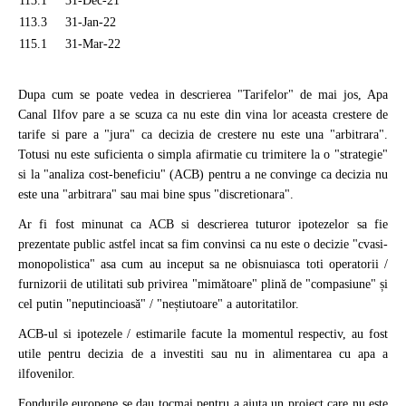
113.1
31-Dec-21
113.3
31-Jan-22
115.1
31-Mar-22
Dupa cum se poate vedea in descrierea "Tarifelor" de mai jos, Apa
Canal Ilfov pare a se scuza ca nu este din vina lor aceasta crestere de
tarife si pare a "jura" ca decizia de crestere nu este una "arbitrara".
Totusi nu este suficienta o simpla afirmatie cu trimitere la o "strategie"
si la "analiza cost-beneficiu" (ACB) pentru a ne convinge ca decizia nu
este una "arbitrara" sau mai bine spus "discretionara".
Ar fi fost minunat ca ACB si descrierea tuturor ipotezelor sa fie
prezentate public astfel incat sa fim convinsi ca nu este o decizie "cvasi-
monopolistica" asa cum au inceput sa ne obisnuiasca toti operatorii /
furnizorii de utilitati sub privirea "mimătoare" plină de "compasiune" și
cel putin "neputincioasă" / "neștiutoare" a autoritatilor.
ACB-ul si ipotezele / estimarile facute la momentul respectiv, au fost
utile pentru decizia de a investiti sau nu in alimentarea cu apa a
ilfovenilor.
Fondurile europene se dau tocmai pentru a ajuta un proiect care nu este