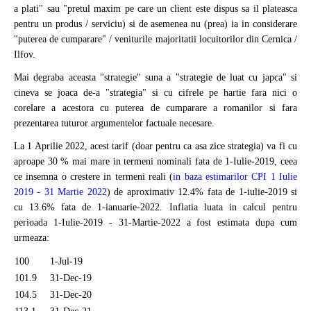
a plati" sau "pretul maxim pe care un client este dispus sa il plateasca
pentru un produs / serviciu) si de asemenea nu (prea) ia in considerare
"puterea de cumparare" / veniturile majoritatii locuitorilor din Cernica /
Ilfov.
Mai degraba aceasta "strategie" suna a "strategie de luat cu japca" si
cineva se joaca de-a "strategia" si cu cifrele pe hartie fara nici o
corelare a acestora cu puterea de cumparare a romanilor si fara
prezentarea tuturor argumentelor factuale necesare.
La 1 Aprilie 2022, acest tarif (doar pentru ca asa zice strategia) va fi cu
aproape 30 % mai mare in termeni nominali fata de 1-Iulie-2019, ceea
ce insemna o crestere in termeni reali (
in baza estimarilor CPI 1 Iulie
2019 - 31 Martie 2022
) de aproximativ 12.4% fata de 1-iulie-2019 si
cu 13.6% fata de 1-ianuarie-2022. Inflatia luata in calcul pentru
perioada 1-Iulie-2019 - 31-Martie-2022 a fost estimata dupa cum
urmeaza:
100
1-Jul-19
101.9
31-Dec-19
104.5
31-Dec-20