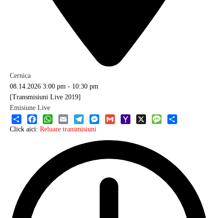
Cernica
08.14.2026
3:00 pm
-
10:30 pm
[Transmisiuni Live 2019]
Emisiune Live
Share
Facebook
WhatsApp
Email
Telegram
Messenger
Gmail
Yahoo
X
Message
Share
Click aici:
Reluare transmisiuni
Mail