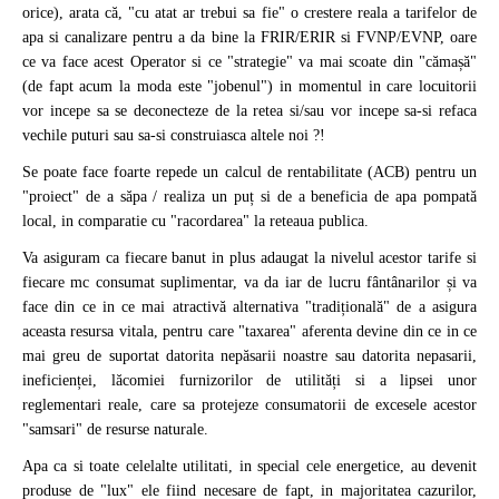
orice), arata că, "cu atat ar trebui sa fie" o crestere reala a tarifelor de
apa si canalizare pentru a da bine la FRIR/ERIR si FVNP/EVNP, oare
ce va face acest Operator si ce "strategie" va mai scoate din "cămașă"
(de fapt acum la moda este "jobenul") in momentul in care locuitorii
vor incepe sa se deconecteze de la retea si/sau vor incepe sa-si refaca
vechile puturi sau sa-si construiasca altele noi ?!
Se poate face foarte repede un calcul de rentabilitate (ACB) pentru un
"proiect" de a săpa / realiza un puț si de a beneficia de apa pompată
local, in comparatie cu "racordarea" la reteaua publica.
Va asiguram ca fiecare banut in plus adaugat la nivelul acestor tarife si
fiecare mc consumat suplimentar, va da iar de lucru fântânarilor și va
face din ce in ce mai atractivă alternativa "tradițională" de a asigura
aceasta resursa vitala, pentru care "taxarea" aferenta devine din ce in ce
mai greu de suportat datorita nepăsarii noastre sau datorita nepasarii,
ineficienței, lăcomiei furnizorilor de utilități si a lipsei unor
reglementari reale, care sa protejeze consumatorii de excesele acestor
"samsari" de resurse naturale.
Apa ca si toate celelalte utilitati, in special cele energetice, au devenit
produse de "lux" ele fiind necesare de fapt, in majoritatea cazurilor,