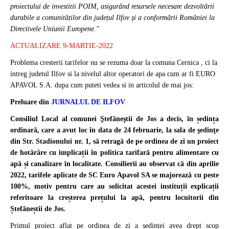
proiectului de investitii POIM, asigurând resursele necesare dezvoltării
durabile a comunităților din județul Ilfov și a conformării României la
Directivele Uniunii Europene."
ACTUALIZARE 9-MARTIE-2022
Problema cresterii tarifelor nu se rezuma doar la comuna Cernica , ci la
intreg judetul Ilfov si la nivelul altor operatori de apa cum ar fi EURO
APAVOL S.A. dupa cum puteti vedea si in articolul de mai jos:
Preluare din
JURNALUL DE ILFOV
Consiliul Local al comunei Ştefăneştii de Jos a decis, în ședința
ordinară, care a avut loc în data de 24 februarie, la sala de şedinţe
din Str. Stadionului nr. 1, să retragă de pe ordinea de zi un proiect
de hotărâre cu implicații în politica tarifară pentru alimentare cu
apă și canalizare în localitate. Consilierii au observat că din aprilie
2022, tarifele aplicate de SC Euro Apavol SA se majorează cu peste
100%, motiv pentru care au solicitat acestei instituții explicații
referitoare la creșterea prețului la apă, pentru locuitorii din
Ștefăneștii de Jos.
Primul proiect aflat pe ordinea de zi a ședinței avea drept scop