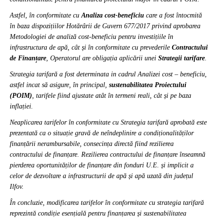
Astfel, în conformitate cu
Analiza cost-beneficiu
care a fost întocmită
în baza dispozițiilor Hotărârii de Guvern 677/2017 privind aprobarea
Metodologiei de analiză cost-beneficiu pentru investițiile în
infrastructura de apă, cât și în conformitate cu prevederile
Contractului
de Finanțare
, Operatorul are obligația aplicării unei
Strategii tarifare
.
Strategia tarifară a fost determinata in cadrul Analizei cost – beneficiu,
astfel incat să asigure, în principal,
sustenabilitatea Proiectului
(POIM)
, tarifele fiind ajustate atât în termeni reali, cât și pe baza
inflației.
Neaplicarea tarifelor în conformitate cu Strategia tarifară aprobată este
prezentată ca o situație gravă de neîndeplinire a condiționalităților
finanțării nerambursabile, consecința directă fiind rezilierea
contractului de finanțare. Rezilierea contractului de finanțare înseamnă
pierderea oportunităților de finanțare din fonduri U.E. și implicit a
celor de dezvoltare a infrastructurii de apă și apă uzată din județul
Ilfov.
În concluzie, modificarea tarifelor în conformitate cu strategia tarifară
reprezintă condiție esențială pentru finanțarea și sustenabilitatea