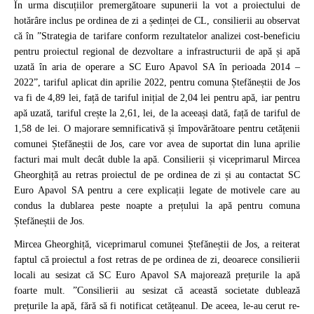
În urma discuțiilor pre­mergătoare supunerii la vot a proiectului de
hotărâre inclus pe ordinea de zi a ședinței de CL, consilierii au observat
că în ”Strategia de tarifare conform rezultatelor analizei cost-beneficiu
pentru proiectul regional de dezvoltare a infrastructurii de apă și apă
uzată în aria de operare a SC Euro Apavol SA în perioada 2014 –
2022”, tariful aplicat din aprilie 2022, pentru comuna Ștefăneștii de Jos
va fi de 4,89 lei, față de tariful inițial de 2,04 lei pentru apă, iar pentru
apă uzată, tariful crește la 2,61, lei, de la aceeași dată, față de tariful de
1,58 de lei. O majorare semnificativă și împovărătoare pentru cetățenii
comunei Ștefăneștii de Jos, care vor avea de suportat din luna aprilie
facturi mai mult decât duble la apă. Consilierii și viceprimarul Mircea
Gheorghiță au retras proiectul de pe ordinea de zi și au contactat SC
Euro Apavol SA pentru a cere explicații legate de motivele care au
condus la dublarea peste noapte a prețului la apă pentru comuna
Ștefăneștii de Jos.
Mircea Gheorghiță, vice­primarul comunei Ște­făneștii de Jos, a reiterat
faptul că proiectul a fost retras de pe ordinea de zi, deoarece consilierii
locali au sesizat că SC Euro Apavol SA majorează prețurile la apă
foarte mult. ”Consilierii au sesizat că ­aceas­tă societate dublează
prețurile la apă, fără să fi notificat cetățeanul. De aceea, ­le-au cerut re­