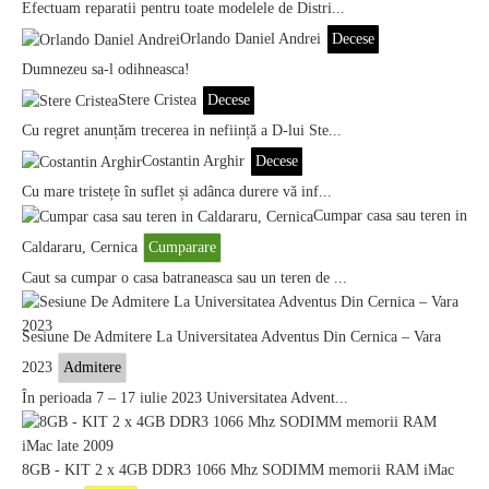
Efectuam reparatii pentru toate modelele de Distri...
Orlando Daniel Andrei
Decese
Dumnezeu sa-l odihneasca!
Stere Cristea
Decese
Cu regret anunțăm trecerea in neființă a D-lui Ste...
Costantin Arghir
Decese
Cu mare tristețe în suflet și adânca durere vă inf...
Cumpar casa sau teren in
Caldararu, Cernica
Cumparare
Caut sa cumpar o casa batraneasca sau un teren de ...
Sesiune De Admitere La Universitatea Adventus Din Cernica – Vara
2023
Admitere
În perioada 7 – 17 iulie 2023 Universitatea Advent...
8GB - KIT 2 x 4GB DDR3 1066 Mhz SODIMM memorii RAM iMac