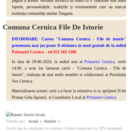
pagină a acestei versiuni încearcă sa redea cu o fidelitate mai mare
faptele, personalitățile, tradițiile și evenimentele care au marcat
existența comunități satului Tanganu.
Comuna Cernica File De Istorie
INFORMARE: Cartea "Comuna Cernica - File de istorie"
prezentata mai jos poate fi obtinuta in mod gratuit de la sediul
Primariei Cernica - tel 021 369 5308
In data de 18-06-2024, la sediul nou al
Primariei Cernica
, orele
14:00, a avut loc lansarea cartii - "Comuna Cernica - File de
istorie", realizata de mai multi
membri si colaboratori ai Portalului
Vox Cernica.
Materializarea acestei carti s-a facut la initiativa si cu sprijinul D-lui
Primar Gelu Apostol, si Consiliului Local al
Primariei Cernica.
Sunteți aici:
Acasă
Analize
Tarife apa si canalizare in comuna Cernica majorate cu 30% incepand