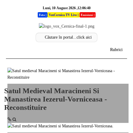
Luni, 10 August 2026 ,12:06:40
Foto
|
VoxCernica TV Live
|
Emisiuni
|
Rubrici
Acasa
Info
Satul Medieval Maracineni Si
Stiri
Manastirea Iezerul-Vorniceasa -
Sectiuni
Reconstituire
Analize
Opinii