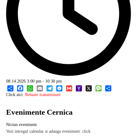
08.14.2026
3:00 pm
-
10:30 pm
Share
Facebook
WhatsApp
Email
Telegram
Messenger
Gmail
Yahoo
X
Message
Share
Click aici:
Reluare transmisiuni
Mail
Evenimente Cernica
Niciun eveniment
Vezi intregul calendar si adauga eveniment: click