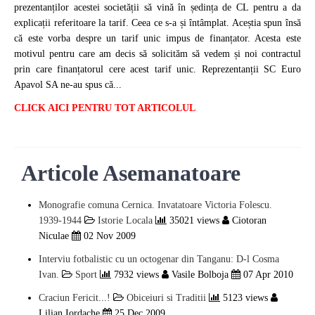
prezentanților ­acestei so­cietății să vină în ședința de CL pentru a da
explicații referitoare la tarif. Ceea ce s-a și întâmplat. Aceștia spun însă
că este vorba despre un tarif unic impus de finanțator. Acesta este
motivul pentru care am decis să solicităm să vedem și noi contractul
prin care finanțatorul cere acest tarif unic. Reprezentanții SC Euro
Apavol SA ne-au spus că...
CLICK AICI PENTRU TOT ARTICOLUL
Articole Asemanatoare
Monografie comuna Cernica. Invatatoare Victoria Folescu.
1939-1944
Istorie Locala
35021 views
Ciotoran
Niculae
02 Nov 2009
Interviu fotbalistic cu un octogenar din Tanganu: D-l Cosma
Ivan.
Sport
7932 views
Vasile Bolboja
07 Apr 2010
Craciun Fericit...!
Obiceiuri si Traditii
5123 views
Lilian Iordache
25 Dec 2009