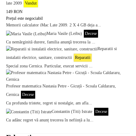
late 2009
Vandut
149
RON
Prețul este negociabil
Memorii calculator iMac Late 2009. 2 X 4 GB deja a...
Maria Vasile (Leibu)
Decese
Cu nemărginită durere, familia anunţă trecerea la ...
Reparatii si
instalatii electrice, sanitare, constructii
Reparatii
Special zona Cernica. Particular, execut servicii ...
Profesor matematica Nastasia Petre - Gicuță - Scoala Caldararu,
Cernica
Decese
Cu profunda tristete, regret si nostalgie, am afla...
Constantin (Titi) Istrate
Decese
Cu adânc regret vă anunț trecerea în neființă a lu...