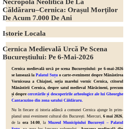
Necropola Neolitică De La
Căldăraru–Cernica: Orașul Morților
De Acum 7.000 De Ani
Istorie Locala
Cernica Medievală Urcă Pe Scena
Bucureștiului: Pe 6-Mai-2026
Cernica medievală urcă pe scena Bucureștiului: pe 6-mai-2026
se lansează la
Palatul Suțu
o carte-eveniment despre Mănăstirea
Vorniceasa a Chiajnei, soția marelui vornic Cernica, ctitorul
Mănăstirii Cernica, despre
satul medieval Mărăcineni,
precum
și despre
cercetările și descoperirile arheologice ale lui Gheorghe
Cantacuzino din zona satului Căldăraru
.
Nu în fiecare zi istoria adâncă a comunei Cernica ajunge în prim-
planul unui eveniment cultural din București. Miercuri,
6 mai 2026
,
de la
ora 14:00
, la
Muzeul Municipiului București – Palatul
Suțu
,
va avea loc lansarea volumului
„Așezarea medievală din