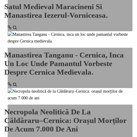
Satul Medieval Maracineni Si
National
Manastirea Iezerul-Vorniceasa.
TV-Foto-Video
Evenimente
Anunturi
Manastirea Tanganu - Cernica, Inca
Forum
Un Loc Unde Pamantul Vorbeste
Despre Cernica Medievala.
Harta
Contact
Util
Necropola Neolitică De La
Căldăraru–Cernica: Orașul Morților
De Acum 7.000 De Ani