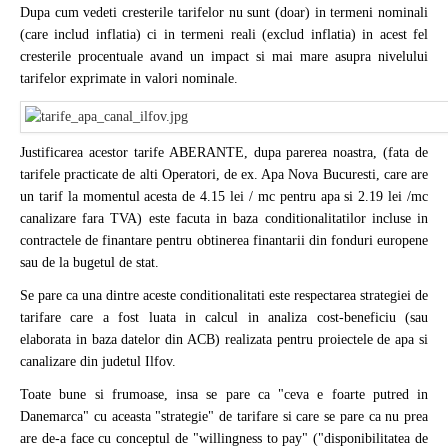
Dupa cum vedeti cresterile tarifelor nu sunt (doar) in termeni nominali
(care includ inflatia) ci in termeni reali (exclud inflatia) in acest fel
cresterile procentuale avand un impact si mai mare asupra nivelului
tarifelor exprimate in valori nominale.
Justificarea acestor tarife ABERANTE, dupa parerea noastra, (fata de
tarifele practicate de alti Operatori, de ex. Apa Nova Bucuresti, care are
un tarif la momentul acesta de 4.15 lei / mc pentru apa si 2.19 lei /mc
canalizare fara TVA) este facuta in baza conditionalitatilor incluse in
contractele de finantare pentru obtinerea finantarii din fonduri europene
sau de la bugetul de stat.
Se pare ca una dintre aceste conditionalitati este respectarea strategiei de
tarifare care a fost luata in calcul in analiza cost-beneficiu (sau
elaborata in baza datelor din ACB) realizata pentru proiectele de apa si
canalizare din judetul Ilfov.
Toate bune si frumoase, insa se pare ca "ceva e foarte putred in
Danemarca" cu aceasta "strategie" de tarifare si care se pare ca nu prea
are de-a face cu conceptul de "willingness to pay" ("disponibilitatea de