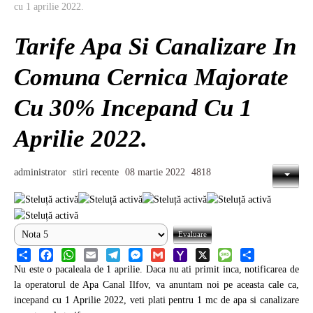
cu 1 aprilie 2022.
Tarife Apa Si Canalizare In
Comuna Cernica Majorate
Cu 30% Incepand Cu 1
Aprilie 2022.
administrator
stiri recente
08 martie 2022
4818
Share
Facebook
WhatsApp
Email
Telegram
Messenger
Gmail
Yahoo
X
Message
Share
Nu este o pacaleala de 1 aprilie. Daca nu ati primit inca, notificarea de
Mail
la operatorul de Apa Canal Ilfov, va anuntam noi pe aceasta cale ca,
incepand cu 1 Aprilie 2022, veti plati pentru 1 mc de apa si canalizare