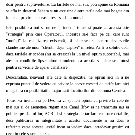
doar pentru supravietuire. La tarifele de mai sus, poti spune ca Romania
se afla in desertul Sahara si nu este una dintre tarile cele mai bogate din
lume cu privire la aceasta resursa si nu numai.
Este posibil ca noi sa nu ne "prindem" totusi si poate ca aceasta este
"strategia" prin care Operatorul, incearca sa-i faca pe cei care sunt
"mufați" la canalizarea existentă, să plateasca si pentru deversarile
clandestine ale unor "clienti" deja "captivi" in retea. Ar fi o solutie doar
daca tarifele ar scadea (nu sa creasca) la un nivel optim suportabil, mai
ales in conditiile lipsei altor stimulente ca acestia sa plateasca totusi
pentru serviciile de apa si canalizare.
Deocamdata, neavand alte date la dispozitie, ne oprim aici in a ne
exprima punctul de vedere cu privire la aceste cresteri de tarife fara nici
o legatura cu posibilitatile majoritatii locuitorilor din comuna Cernica.
Totusi va invitam si pe Dvs. sa va spuneti opinia cu privire la cele de
mai sus si de asemenea rugam Apa Canal Ilfov sa ne transmita sau sa
publice pe site-ul lor, ACB-ul si strategia de tarifare cu toate detaliile,
deci publicarea in integralitate a acestor documente si nu doar o
referinta catre acestea, astfel incat sa vedem daca intradevar gresim cu
ceva in cele spuse mai sus.