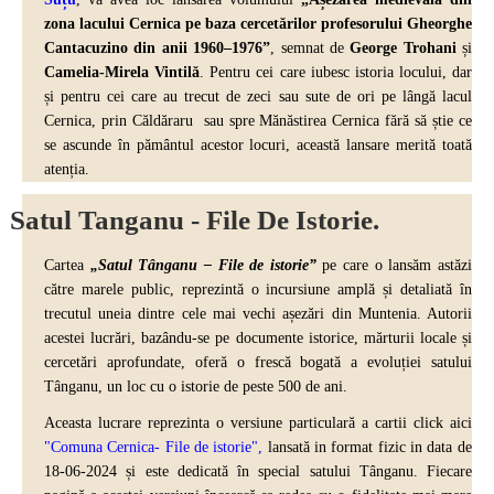
zona lacului Cernica pe baza cercetărilor profesorului Gheorghe
Cantacuzino din anii 1960–1976”
, semnat de
George Trohani
și
Camelia-Mirela Vintilă
. Pentru cei care iubesc istoria locului, dar
și pentru cei care au trecut de zeci sau sute de ori pe lângă lacul
Cernica, prin Căldăraru sau spre Mănăstirea Cernica fără să știe ce
se ascunde în pământul acestor locuri, această lansare merită toată
atenția.
Satul Tanganu - File De Istorie.
Cartea
„Satul Tânganu – File de istorie”
pe care o lansăm astăzi
către marele public, reprezintă o incursiune amplă și detaliată în
trecutul uneia dintre cele mai vechi așezări din Muntenia. Autorii
acestei lucrări, bazându-se pe documente istorice, mărturii locale și
cercetări aprofundate, oferă o frescă bogată a evoluției satului
Tânganu, un loc cu o istorie de peste 500 de ani.
Aceasta lucrare reprezinta o versiune particulară a cartii click aici
"Comuna Cernica- File de istorie",
lansată in format fizic in data de
18-06-2024 și este dedicată în special satului Tânganu. Fiecare