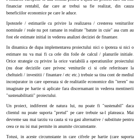
financiar rentabil, dar care ar trebui sa fie realizat, din cauza
beneficiilor economice pe care le aduce.
Ipotezele / estimarile cu privire la realizarea / cresterea veniturilor
nominale / reale nu pot ramane in realitate "batute in cuie" asa cum au
fost ele estimate initial in vederea analizei deciziei de finantare.
In dinamica de dupa implementarea proiectului nici o ipoteza si nici o
estimare nu va mai fi ca cele din foile de calcul / planurile initiale.
Orice strategie cu privire la orice variabilă a operatiunilor proiectului
(nu doar deciziile care privesc veniturile ci si cele referitoare la
cheltuieli / investitii / finantare / etc etc.) trebuie sa tina cont de mediul
inconjurator in care opereaza si de realitatile economice din "teren" nu
imaginate pe hartie si aplicate fara discernamant in vederea mentinerii
"sustenabilitatii" proiectului.
Un proiect, indiferent de natura lui, nu poate fi "sustenabil" daca
clientul nu poate suporta "pretul" pe care trebuie sa-l plateasca. Mai
devreme sau mai tarziu va cauta si va gasi alternative / substitute pentru
ceea ce nu isi mai permite in anumite circumstante.
Totusi, in aceste circumstante in care cifrele pe hartie (care suporta