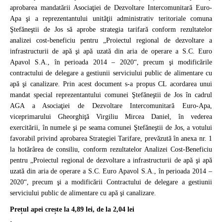
aprobarea mandatării Asociaţiei de Dezvoltare Intercomunitară Euro-
Apa şi a reprezentantului unităţii administrativ teritoriale comuna
Ştefăneştii de Jos să aprobe strategia tarifară conform rezultatelor
analizei cost-beneficiu pentru „Proiectul regional de dezvoltare a
infrastructurii de apă şi apă uzată din aria de operare a S.C. Euro
Apavol S.A., în perioada 2014 – 2020“, precum şi modificările
contractului de delegare a gestiunii serviciului public de alimentare cu
apă şi canalizare. Prin acest document s-a propus CL acordarea unui
mandat special reprezentantului comunei Ştefăneştii de Jos în cadrul
AGA a Asociaţiei de Dezvoltare Intercomunitară Euro-Apa,
viceprimarului Gheorghiţă Virgiliu Mircea Daniel, în vederea
exercitării, în numele şi pe seama comunei Ştefăneştii de Jos, a votului
favorabil privind aprobarea Strategiei Tarifare, prevăzută în anexa nr. 1
la hotărârea de consiliu, conform rezultatelor Analizei Cost-Beneficiu
pentru „Proiectul regional de dezvoltare a infrastructurii de apă şi apă
uzată din aria de operare a S.C. Euro Apavol S.A., în perioada 2014 –
2020“, precum şi a modificării Contractului de delegare a gestiunii
serviciului public de alimentare cu apă şi canalizare.
Prețul apei crește la 4,89 lei, de la 2,04 lei