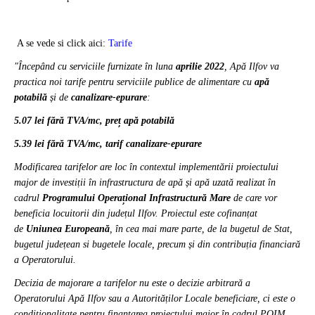
A se vede si click aici:
Tarife
"Începând cu serviciile furnizate în luna
aprilie 2022
, Apă Ilfov va
practica noi tarife pentru serviciile publice de alimentare cu
apă
potabilă
și de
canalizare-epurare
:
5.07 lei fără TVA/mc, preț apă potabilă
5.39 lei fără TVA/mc, tarif canalizare-epurare
Modificarea tarifelor are loc în contextul implementării proiectului
major de investiții în infrastructura de apă și apă uzată realizat în
cadrul
Programului Operațional Infrastructură Mare
de care vor
beneficia locuitorii din județul Ilfov. Proiectul este cofinanțat
de
Uniunea Europeană
, în cea mai mare parte, de la bugetul de Stat,
bugetul județean si bugetele locale, precum și din contribuția financiară
a Operatorului.
Decizia de majorare a tarifelor nu este o decizie arbitrară a
Operatorului Apă Ilfov sau a Autorităților Locale beneficiare, ci este o
conditionalitate pentru finantarea proiectului major în cadrul POIM.