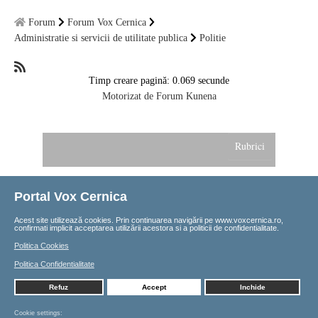
Forum
Forum Vox Cernica
National
Administratie si servicii de utilitate publica
Politie
TV-Foto-Video
Timp creare pagină: 0.069 secunde
Evenimente
Motorizat de
Forum Kunena
Anunturi
Rubrici
Forum
Harta
Padurea Cernica
Portal Vox Cernica
Copyright © 2002-202
6
Contact
Manastirea Cernica
Acest site utilizează cookies. Prin continuarea navigării pe
www.voxcernica.ro,
confirmati implicit acceptarea utilizării acestora si a politicii de confidentialitate.
Toate drepturile rezervate
Util
Politica Cookies
Biblio
Politica Confidentialitate
Refuz
Accept
Inchide
Sugestii
Cookie settings: