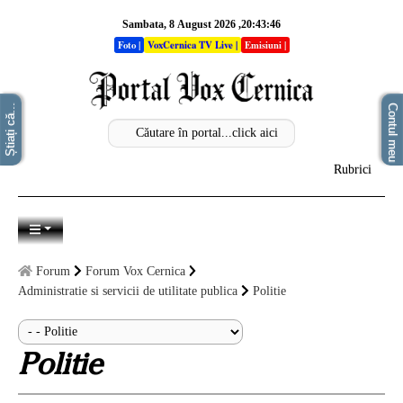
Sambata, 8 August 2026 ,20:43:46
Foto
|
VoxCernica TV Live
|
Emisiuni
|
Știați că...
Contul meu
Rubrici
Acasa
Autentificare
Info
Forum
Forum Vox Cernica
Stiri
Administratie si servicii de utilitate publica
Politie
Sectiuni
Politie
Analize
Opinii