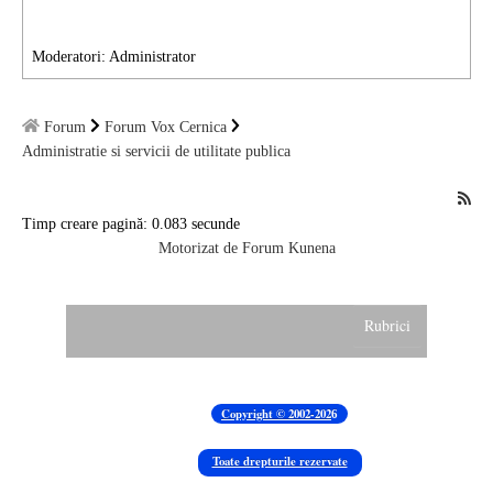
Moderatori:
Administrator
Forum
Forum Vox Cernica
Administratie si servicii de utilitate publica
Timp creare pagină: 0.083 secunde
Motorizat de
Forum Kunena
Rubrici
Padurea Cernica
Copyright © 2002-202
6
Manastirea Cernica
Toate drepturile rezervate