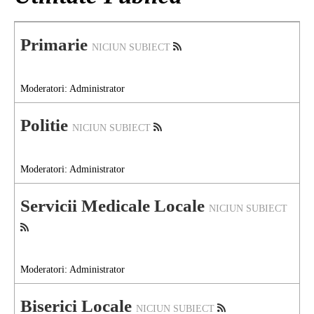
National
Primarie
TV-Foto-Video
NICIUN SUBIECT
Evenimente
Moderatori:
Administrator
Anunturi
Politie
NICIUN SUBIECT
Forum
Harta
Moderatori:
Administrator
Contact
Servicii Medicale Locale
NICIUN SUBIECT
Util
Moderatori:
Administrator
Biserici Locale
NICIUN SUBIECT