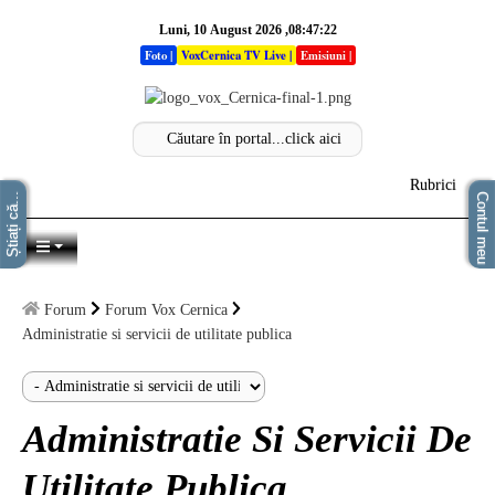
Luni, 10 August 2026 ,08:47:22
Foto
|
VoxCernica TV Live
|
Emisiuni
|
Rubrici
Știați că...
Contul meu
Acasa
Autentificare
Info
Forum
Forum Vox Cernica
Stiri
Administratie si servicii de utilitate publica
Sectiuni
Analize
Administratie Si Servicii De
Opinii
Utilitate Publica