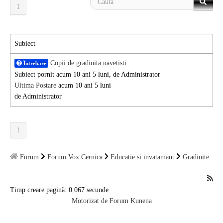
1
National
TV-Foto-Video
Subiect
Evenimente
Copii de gradinita navetisti.
Întrebare
Anunturi
Subiect pornit acum 10 ani 5 luni, de
Administrator
Ultima Postare
acum 10 ani 5 luni
Forum
de
Administrator
Harta
1
Contact
Util
Forum
Forum Vox Cernica
Educatie si invatamant
Gradinite
Timp creare pagină: 0.067 secunde
Motorizat de
Forum Kunena