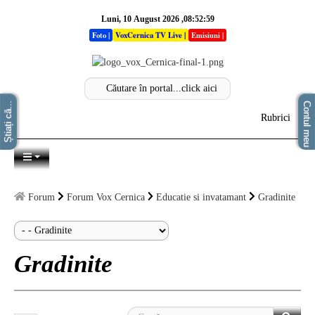
Luni, 10 August 2026 ,08:52:59
Foto
|
VoxCernica TV Live
|
Emisiuni
|
Știați că...
Contul meu
Rubrici
Acasa
Autentificare
Info
Forum
Forum Vox Cernica
Educatie si invatamant
Gradinite
Stiri
Sectiuni
Gradinite
Analize
Opinii