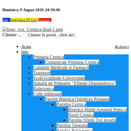
Duminica, 9 August 2026 ,10:59:48
Foto
|
VoxCernica TV Live
|
Emisiuni
|
Căutare ...
Acasa
Rubrici
Info
Primaria Cernica
Comunicate Primaria Cernica
Cabinete Medicale si Farmacii
Transport
Scoli-Gradinite-Universitate
Spitalul de Psihiatrie "Eftimie Diamandescu"
Balaceanca
Culte religioase
Parohii Biserica Ortodoxa Romana
Parohia Cernica
Biserica Sfintii Apostoli Petru si
Pavel Cernica
Parohia Sfintii Trei Ierarhi
Parohia Tanganu
Parohia Balaceanca