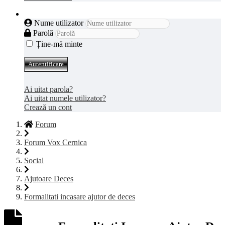
Autentificare
Nume utilizator
Parolă
Ține-mă minte
Autentificare
Ai uitat parola?
Ai uitat numele utilizator?
Crează un cont
Forum
Forum Vox Cernica
Social
Ajutoare Deces
Formalitati incasare ajutor de deces