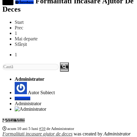
Formalitati Incasare Ajutor De
Întrebare
Deces
Start
Prec
1
Mai departe
Sfârșit
1
Administrator
Autor Subiect
Deconectat
Administrator
Mai Mult
acum 10 ani 5 luni
#59
de
Administrator
Formalitati incasare ajutor de deces
was created by
Administrator