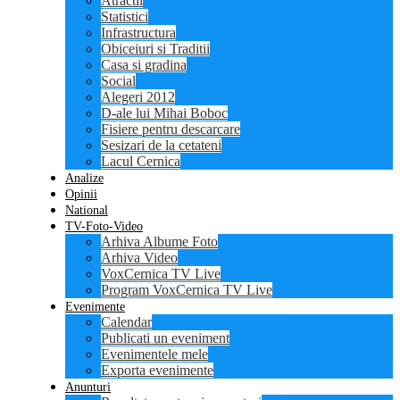
Atractii
Statistici
Infrastructura
Obiceiuri si Traditii
Casa si gradina
Social
Alegeri 2012
D-ale lui Mihai Boboc
Fisiere pentru descarcare
Sesizari de la cetateni
Lacul Cernica
Analize
Opinii
National
TV-Foto-Video
Arhiva Albume Foto
Arhiva Video
VoxCernica TV Live
Program VoxCernica TV Live
Evenimente
Calendar
Publicati un eveniment
Evenimentele mele
Exporta evenimente
Anunturi