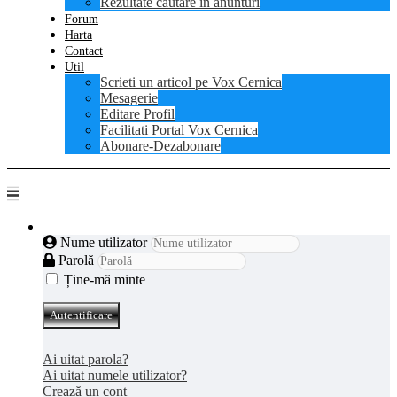
Rezultate cautare in anunturi
Forum
Harta
Contact
Util
Scrieti un articol pe Vox Cernica
Mesagerie
Editare Profil
Facilitati Portal Vox Cernica
Abonare-Dezabonare
Autentificare
Nume utilizator
Parolă
Ține-mă minte
Autentificare
Ai uitat parola?
Ai uitat numele utilizator?
Crează un cont