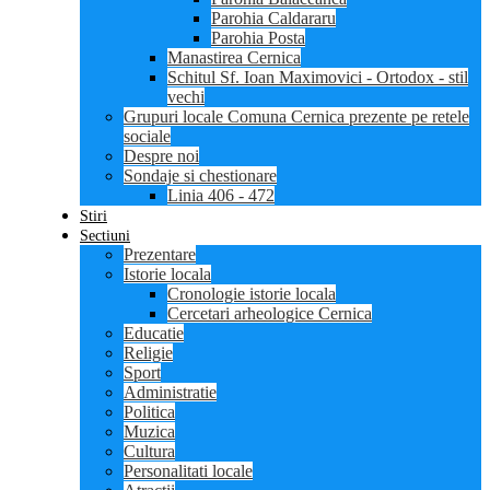
Parohia Caldararu
Parohia Posta
Manastirea Cernica
Schitul Sf. Ioan Maximovici - Ortodox - stil
vechi
Grupuri locale Comuna Cernica prezente pe retele
sociale
Despre noi
Sondaje si chestionare
Linia 406 - 472
Stiri
Sectiuni
Prezentare
Istorie locala
Cronologie istorie locala
Cercetari arheologice Cernica
Educatie
Religie
Sport
Administratie
Politica
Muzica
Cultura
Personalitati locale