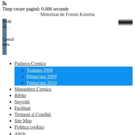
Timp creare pagină: 0.086 secunde
Motorizat de
Forum Kunena
Știați
Rubrici
că...
Contul
meu
Padurea Cernica
Toamna 2008
Primavara 2009
Primavara 2010
Manastirea Cernica
Biblio
Sugestii
Facilitati
Termeni si Conditii
Site Map
Politica cookies
Altele