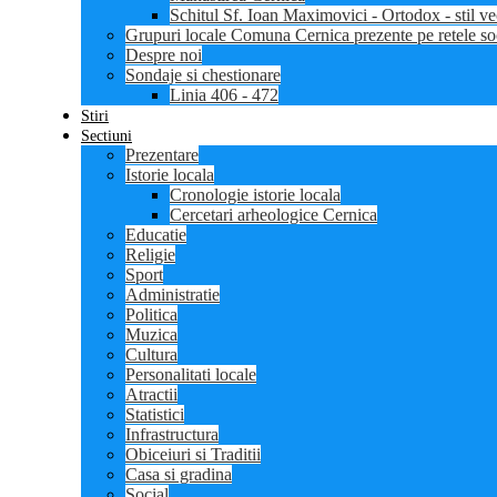
Schitul Sf. Ioan Maximovici - Ortodox - stil ve
Grupuri locale Comuna Cernica prezente pe retele so
Despre noi
Sondaje si chestionare
Linia 406 - 472
Stiri
Sectiuni
Prezentare
Istorie locala
Cronologie istorie locala
Cercetari arheologice Cernica
Educatie
Religie
Sport
Administratie
Politica
Muzica
Cultura
Personalitati locale
Atractii
Statistici
Infrastructura
Obiceiuri si Traditii
Casa si gradina
Social