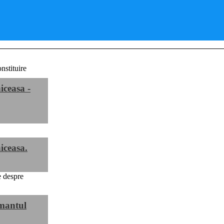
iceasa -
iceasa.
mantul