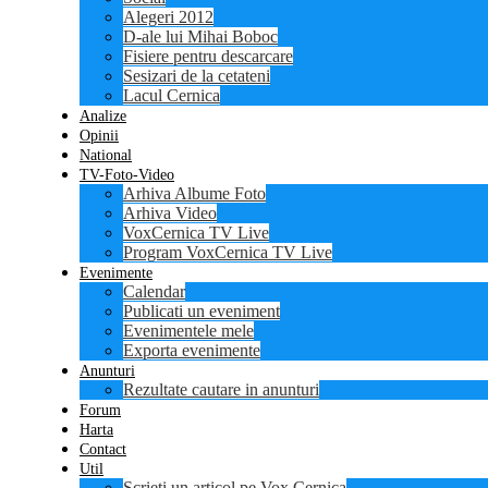
Alegeri 2012
D-ale lui Mihai Boboc
Fisiere pentru descarcare
Sesizari de la cetateni
Lacul Cernica
Analize
Opinii
National
TV-Foto-Video
Arhiva Albume Foto
Arhiva Video
VoxCernica TV Live
Program VoxCernica TV Live
Evenimente
Calendar
Publicati un eveniment
Evenimentele mele
Exporta evenimente
Anunturi
Rezultate cautare in anunturi
Forum
Harta
Contact
Util
Scrieti un articol pe Vox Cernica