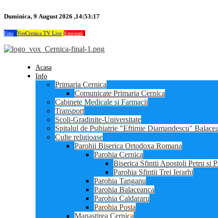
Duminica, 9 August 2026 ,14:53:17
Foto
|
VoxCernica TV Live
|
Emisiuni
|
Acasa
Info
Primaria Cernica
Comunicate Primaria Cernica
Cabinete Medicale si Farmacii
Transport
Scoli-Gradinite-Universitate
Spitalul de Psihiatrie "Eftimie Diamandescu" Balace
Culte religioase
Parohii Biserica Ortodoxa Romana
Parohia Cernica
Biserica Sfintii Apostoli Petru si 
Parohia Sfintii Trei Ierarhi
Parohia Tanganu
Parohia Balaceanca
Parohia Caldararu
Parohia Posta
Manastirea Cernica