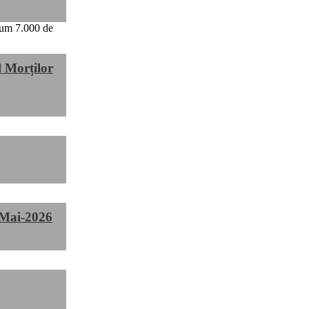
 Morților
-Mai-2026