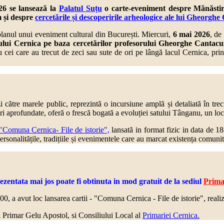
6 se lansează la
Palatul Suțu
o carte-eveniment despre Mănăstire
 și despre
cercetările și descoperirile arheologice ale lui Gheorgh
planul unui eveniment cultural din București. Miercuri,
6 mai 2026
, de
ului Cernica pe baza cercetărilor profesorului Gheorghe Cantacu
tru cei care au trecut de zeci sau sute de ori pe lângă lacul Cernica, p
 către marele public, reprezintă o incursiune amplă și detaliată în tre
ri aprofundate, oferă o frescă bogată a evoluției satului Tânganu, un loc
Comuna Cernica- File de istorie",
lansată in format fizic in data de 1
personalitățile, tradițiile și evenimentele care au marcat existența comuni
tata mai jos poate fi obtinuta in mod gratuit de la sediul
Primar
:00, a avut loc lansarea cartii - "Comuna Cernica - File de istorie", reali
-lui Primar Gelu Apostol, si Consiliului Local al
Primariei Cernica.