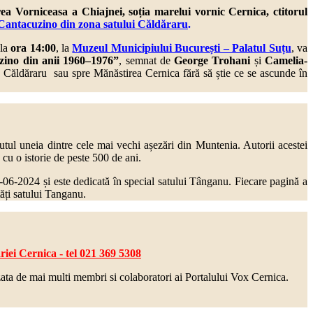
a Vorniceasa a Chiajnei, soția marelui vornic Cernica, ctitorul
e Cantacuzino din zona satului Căldăraru
.
 la
ora 14:00
, la
Muzeul Municipiului București – Palatul Suțu
,
va
zino din anii 1960–1976”
, semnat de
George Trohani
și
Camelia-
rin Căldăraru sau spre Mănăstirea Cernica fără să știe ce se ascunde în
cutul uneia dintre cele mai vechi așezări din Muntenia. Autorii acestei
 cu o istorie de peste 500 de ani.
8-06-2024 și este dedicată în special satului Tânganu. Fiecare pagină a
tăți satului Tanganu.
iei Cernica - tel 021 369 5308
zata de mai multi
membri si colaboratori ai Portalului Vox Cernica.