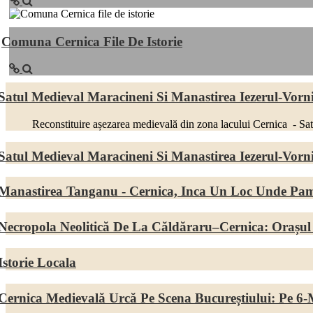
Comuna Cernica File De Istorie
Satul Medieval Maracineni Si Manastirea Iezerul-Vorni
Reconstituire așezarea medievală din zona lacului Cernica - Sat Medi
Satul Medieval Maracineni Si Manastirea Iezerul-Vorni
Manastirea Tanganu - Cernica, Inca Un Loc Unde Pam
Necropola Neolitică De La Căldăraru–Cernica: Orașul
Istorie Locala
Cernica Medievală Urcă Pe Scena Bucureștiului: Pe 6