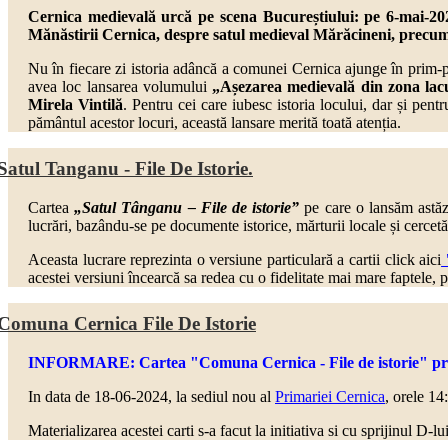
Cernica medievală urcă pe scena Bucureștiului: pe 6-mai-202
Mănăstirii Cernica, despre
satul medieval Mărăcineni,
precum
Nu în fiecare zi istoria adâncă a comunei Cernica ajunge în prim-
avea loc lansarea volumului
„Așezarea medievală din zona lac
Mirela Vintilă
. Pentru cei care iubesc istoria locului, dar și pen
pământul acestor locuri, această lansare merită toată atenția.
Satul Tanganu - File De Istorie.
Cartea
„Satul Tânganu – File de istorie”
pe care o lansăm astăzi
lucrări, bazându-se pe documente istorice, mărturii locale și cercetă
Aceasta lucrare reprezinta o versiune particulară a cartii click aici
"
acestei versiuni încearcă sa redea cu o fidelitate mai mare faptele, 
Comuna Cernica File De Istorie
INFORMARE: Cartea "Comuna Cernica - File de istorie" prezen
In data de 18-06-2024, la sediul nou al
Primariei Cernica
, orele 14
Materializarea acestei carti s-a facut la initiativa si cu sprijinul D